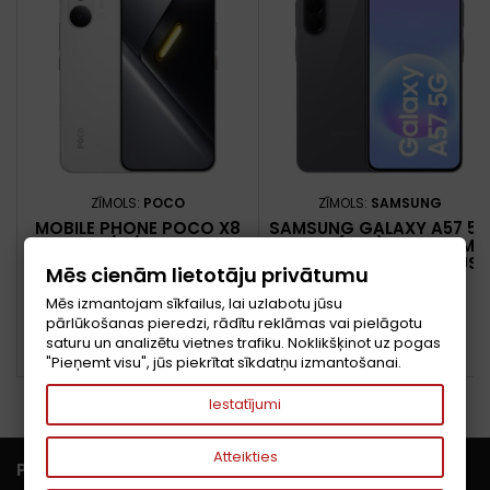
ZĪMOLS:
POCO
ZĪMOLS:
SAMSUNG
MOBILE PHONE POCO X8
SAMSUNG GALAXY A57 5
PRO MAX/12/512GB WHITE
17 CM (6.7") DIVAS SIM
MZB0NB9EU POCO
KARTES ANDROID 16.0 USB
Mēs cienām lietotāju privātumu
VEIDS-C 8 GB 256 GB
Cena
Cena
534,69 €
399,56 €
5000 MAH PELĒKS
Mēs izmantojam sīkfailus, lai uzlabotu jūsu
pārlūkošanas pieredzi, rādītu reklāmas vai pielāgotu
Pievienot grozam
Pievienot grozam


saturu un analizētu vietnes trafiku. Noklikšķinot uz pogas


PIEEJAMS
PIEEJAMS
"Pieņemt visu", jūs piekrītat sīkdatņu izmantošanai.
Iestatījumi
Atteikties

PRECES