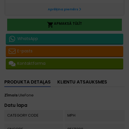
APMAKSĀ TŪLĪT

WhatsApp
E-pasts
Kontaktforma
PRODUKTA DETAĻAS
KLIENTU ATSAUKSMES
Zīmols
UleFone
Datu lapa
CATEGORY CODE
MPH