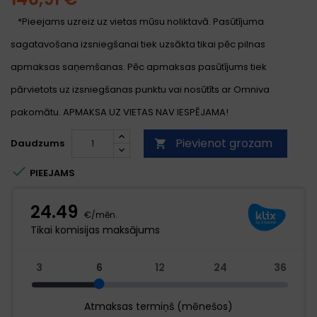
*Pieejams uzreiz uz vietas mūsu noliktavā. Pasūtījuma
sagatavošana izsniegšanai tiek uzsākta tikai pēc pilnas
apmaksas saņemšanas. Pēc apmaksas pasūtījums tiek
pārvietots uz izsniegšanas punktu vai nosūtīts ar Omniva
pakomātu. APMAKSA UZ VIETAS NAV IESPĒJAMA!
Pievienot grozam
Daudzums


PIEEJAMS