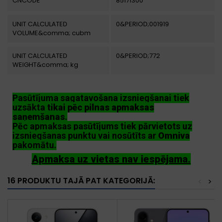
CNCODE
85171300
UNIT CALCULATED
0&PERIOD;001919
VOLUME&comma; cubm
UNIT CALCULATED
0&PERIOD;772
WEIGHT&comma; kg
Pasūtījuma sagatavošana izsniegšanai tiek
uzsākta
tikai pēc pilnas apmaksas
saņemšanas
.
Pēc apmaksas pasūtījums tiek pārvietots uz
izsniegšanas punktu vai nosūtīts ar
Omniva
pakomātu.
Apmaksa uz vietas nav iespējama.
16 PRODUKTU TAJĀ PAT KATEGORIJĀ:
<
>