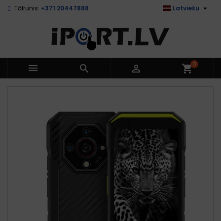

Tālrunis:
+371 20447888
Latviešu
0



shopping_cart