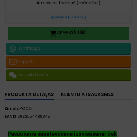
APMAKSĀ TŪLĪT

WhatsApp
E-pasts
Kontaktforma
PRODUKTA DETAĻAS
KLIENTU ATSAUKSMES
Zīmols
POCO
EAN13
6932554488345
Pasūtījuma sagatavošana izsniegšanai tiek