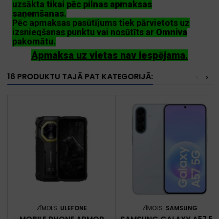
uzsākta
tikai pēc pilnas apmaksas
saņemšanas
.
Pēc apmaksas pasūtījums tiek pārvietots uz
izsniegšanas punktu vai nosūtīts ar
Omniva
pakomātu.
Apmaksa uz vietas nav iespējama.
16 PRODUKTU TAJĀ PAT KATEGORIJĀ:
<
>
ZĪMOLS:
ULEFONE
ZĪMOLS:
SAMSUNG