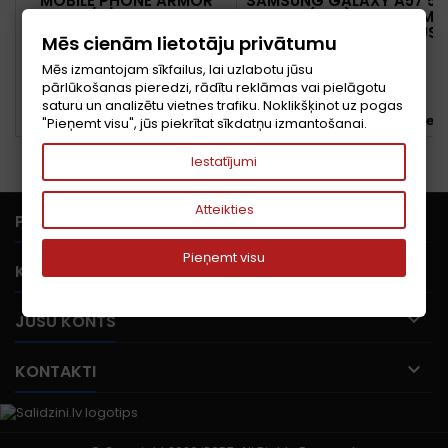
MOBILE PHONE ARMOR
SAMSUNG GALAXY A57 5
MINI 20/6/256GB BLACK
17 CM (6.7") DIVAS SIM
ULEFONE
KARTES ANDROID 16.0 USB
Mēs cienām lietotāju privātumu
VEIDS-C 8 GB 128 GB 500
Cena
Cena
214,17 €
310,93 €
MAH ZILS
Mēs izmantojam sīkfailus, lai uzlabotu jūsu
pārlūkošanas pieredzi, rādītu reklāmas vai pielāgotu
Pievienot grozam
Pievienot grozam


saturu un analizētu vietnes trafiku. Noklikšķinot uz pogas


PIEEJAMS
Noliktavā pēdējās preces
"Pieņemt visu", jūs piekrītat sīkdatņu izmantošanai.
Iestatījumi
Atteikties

PRECES
Pieņemt visu

KOMPĀNIJA

JŪSU KONTS

KONTAKTI