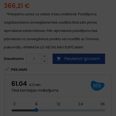
366,21 €
*Pieejams uzreiz uz vietas mūsu noliktavā. Pasūtījuma
sagatavošana izsniegšanai tiek uzsākta tikai pēc pilnas
apmaksas saņemšanas. Pēc apmaksas pasūtījums tiek
pārvietots uz izsniegšanas punktu vai nosūtīts ar Omniva
pakomātu. APMAKSA UZ VIETAS NAV IESPĒJAMA!
Pievienot grozam
Daudzums


PIEEJAMS