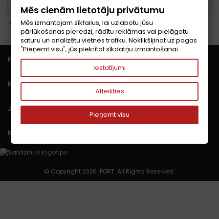
Mēs cienām lietotāju privātumu
Mēs izmantojam sīkfailus, lai uzlabotu jūsu
Atpakaļ uz autorizāciju

pārlūkošanas pieredzi, rādītu reklāmas vai pielāgotu
saturu un analizētu vietnes trafiku. Noklikšķinot uz pogas
"Pieņemt visu", jūs piekrītat sīkdatņu izmantošanai.

PRECES
Iestatījumi

KOMPĀNIJA
Atteikties

JŪSU KONTS
Pieņemt visu

KONTAKTI
© Copyright 2026 iPORT. All Rights Reserved.