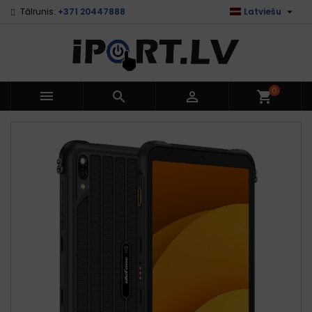

Tālrunis:
+371 20447888
Latviešu
0



shopping_cart