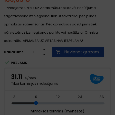
*Pieejams uzreiz uz vietas mūsu noliktavā. Pasūtījuma
sagatavošana izsniegšanai tiek uzsākta tikai pēc pilnas
apmaksas saņemšanas. Pēc apmaksas pasūtījums tiek
pārvietots uz izsniegšanas punktu vai nosūtīts ar Omniva
pakomātu. APMAKSA UZ VIETAS NAV IESPĒJAMA!
Pievienot grozam
Daudzums


PIEEJAMS