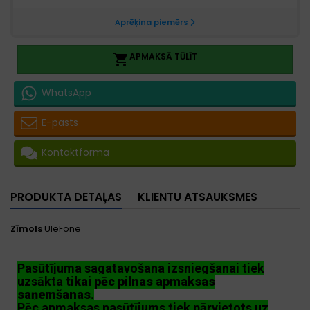
APMAKSĀ TŪLĪT

WhatsApp
E-pasts
Kontaktforma
PRODUKTA DETAĻAS
KLIENTU ATSAUKSMES
Zīmols
UleFone
Pasūtījuma sagatavošana izsniegšanai tiek
uzsākta
tikai pēc pilnas apmaksas
saņemšanas
.
Pēc apmaksas pasūtījums tiek pārvietots uz