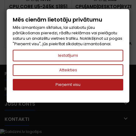
CPU CORE U5-245K S1851
CPU|AMD|DESKTOP|RYZEN
BOX/3.6G BX80768245K S
9|9900X3D|GRANITE
RQCT IN
RIDGE AM5|4400
Mēs cienām lietotāju privātumu
MHZ|CORES
Цена
Цена
200,13 €
484,14 €
12|128MB|SOCKET
Mēs izmantojam sīkfailus, lai uzlabotu jūsu
SAM5|120 WATTS|GPU
pārlūkošanas pieredzi, rādītu reklāmas vai pielāgotu
В корзину
В корзину


RADEON|BOX|100-
saturu un analizētu vietnes trafiku. Noklikšķinot uz pogas
100001368WOF


В НАЛИЧИИ
Последние товары на складе
"Pieņemt visu", jūs piekrītat sīkdatņu izmantošanai.
Iestatījumi
Atteikties

PRECES
Pieņemt visu

KOMPĀNIJA

JŪSU KONTS

KONTAKTI