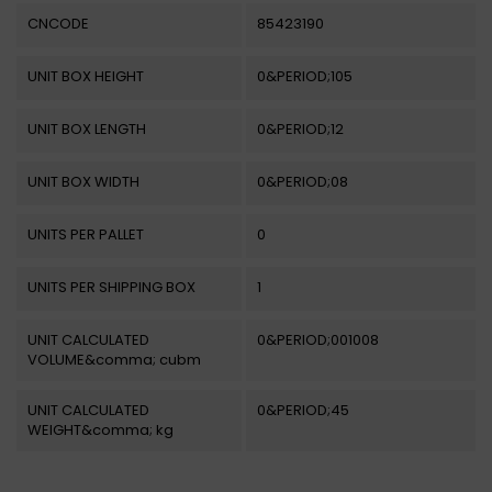
CNCODE
85423190
UNIT BOX HEIGHT
0&PERIOD;105
UNIT BOX LENGTH
0&PERIOD;12
UNIT BOX WIDTH
0&PERIOD;08
UNITS PER PALLET
0
UNITS PER SHIPPING BOX
1
UNIT CALCULATED
0&PERIOD;001008
VOLUME&comma; cubm
UNIT CALCULATED
0&PERIOD;45
WEIGHT&comma; kg