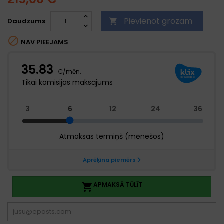
Pievienot grozam
Daudzums


NAV PIEEJAMS
APMAKSĀ TŪLĪT
