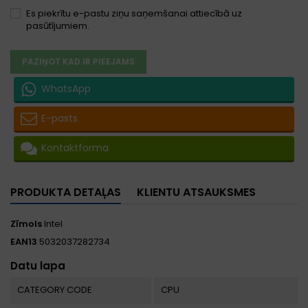
Es piekrītu e-pastu ziņu saņemšanai attiecībā uz
pasūtījumiem.
PAZIŅOT KAD IR PIEEJAMS
WhatsApp
E-pasts
Kontaktforma
PRODUKTA DETAĻAS
KLIENTU ATSAUKSMES
Zīmols
Intel
EAN13
5032037282734
Datu lapa
CATEGORY CODE
CPU