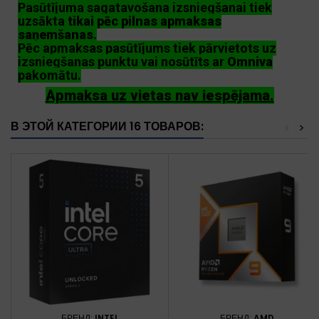
Pasūtījuma sagatavošana izsniegšanai tiek
uzsākta
tikai pēc pilnas apmaksas
saņemšanas
.
Pēc apmaksas pasūtījums tiek pārvietots uz
izsniegšanas punktu vai nosūtīts ar
Omniva
pakomātu.
Apmaksa uz vietas nav iespējama.
В ЭТОЙ КАТЕГОРИИ 16 ТОВАРОВ:
<
>
БРЕНД:
INTEL
БРЕНД:
AMD