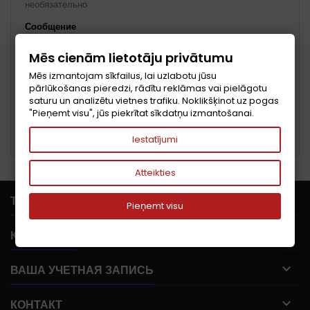
необязательно
Сообщение
Mēs cienām lietotāju privātumu
Mēs izmantojam sīkfailus, lai uzlabotu jūsu
pārlūkošanas pieredzi, rādītu reklāmas vai pielāgotu
saturu un analizētu vietnes trafiku. Noklikšķinot uz pogas
"Pieņemt visu", jūs piekrītat sīkdatņu izmantošanai.
Iestatījumi
Atteikties

ТОВАРЫ
Pieņemt visu

КОМПАНИЯ

ВАША УЧЕТНАЯ ЗАПИСЬ

КОНТАКТ