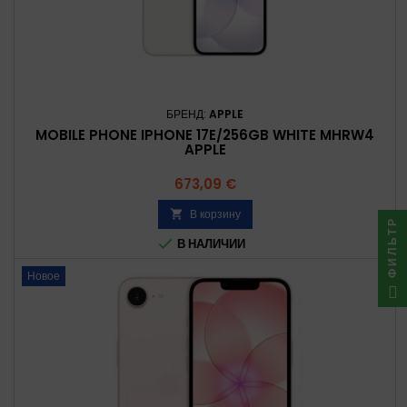
БРЕНД:
APPLE
MOBILE PHONE IPHONE 17E/256GB WHITE MHRW4
APPLE
Цена
673,09 €
В корзину

ФИЛЬТР

В НАЛИЧИИ
Новое