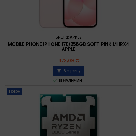
БРЕНД:
APPLE
MOBILE PHONE IPHONE 17E/256GB SOFT PINK MHRX4
APPLE
Цена
673,09 €
В корзину


В НАЛИЧИИ
Новое