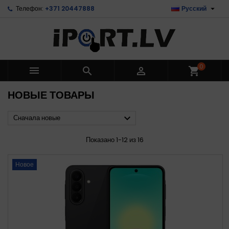

Телефон:
+371 20447888
Русский
0



shopping_cart
НОВЫЕ ТОВАРЫ

Сначала новые
Показано 1-12 из 16
Новое