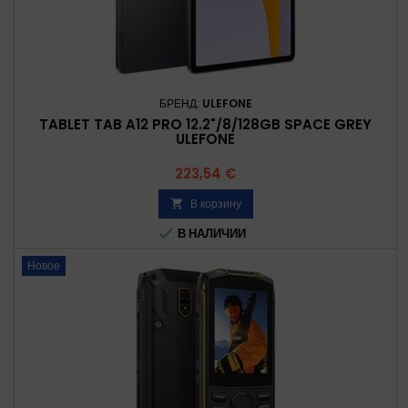
БРЕНД:
ULEFONE
TABLET TAB A12 PRO 12.2"/8/128GB SPACE GREY
ULEFONE
Цена
223,54 €
В корзину


В НАЛИЧИИ
Новое