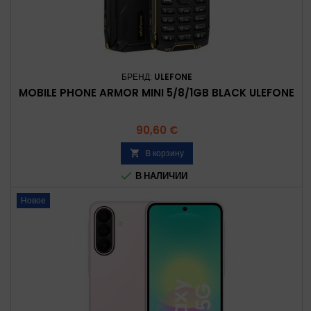
БРЕНД:
ULEFONE
MOBILE PHONE ARMOR MINI 5/8/1GB BLACK ULEFONE
Цена
90,60 €
В корзину


В НАЛИЧИИ
Новое