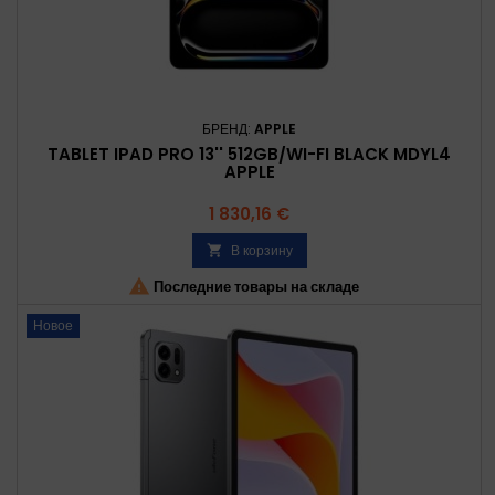
БРЕНД:
APPLE
TABLET IPAD PRO 13'' 512GB/WI-FI BLACK MDYL4
APPLE
Цена
1 830,16 €
В корзину


Последние товары на складе
Новое