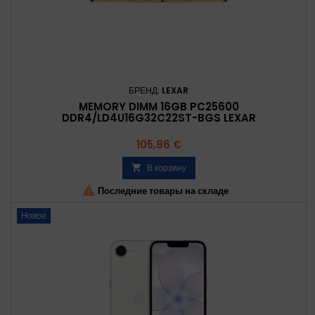
БРЕНД:
LEXAR
MEMORY DIMM 16GB PC25600
DDR4/LD4U16G32C22ST-BGS LEXAR
Цена
105,86 €
В корзину


Последние товары на складе
Новое