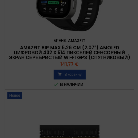
БРЕНД:
AMAZFIT
AMAZFIT BIP MAX 5,26 CM (2.07") AMOLED
ЦИФРОВОЙ 432 X 514 ПИКСЕЛЕЙ СЕНСОРНЫЙ
ЭКРАН СЕРЕБРИСТЫЙ WI-FI GPS (СПУТНИКОВЫЙ)
Цена
141,77 €
В корзину


В НАЛИЧИИ
Новое