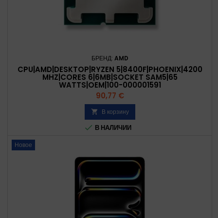
БРЕНД:
AMD
CPU|AMD|DESKTOP|RYZEN 5|8400F|PHOENIX|4200
MHZ|CORES 6|6MB|SOCKET SAM5|65
WATTS|OEM|100-000001591
Цена
90,77 €
В корзину


В НАЛИЧИИ
Новое