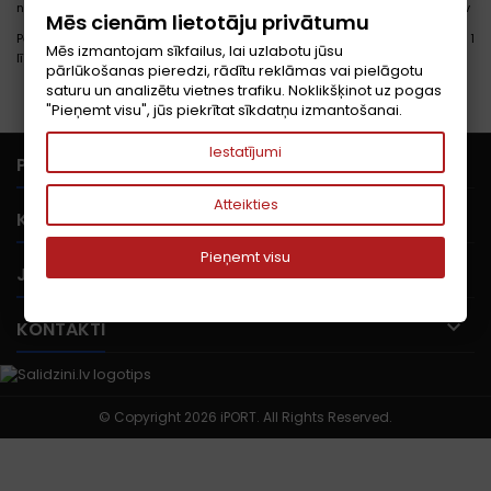
nepieciešamo informāciju var saņemt telefoniski pa e-pastu
info@iport.lv
Mēs cienām lietotāju privātumu
Pēc pasūtījuma noformēšanas un to apmaksas, piegāde var aizņemt no 1
Mēs izmantojam sīkfailus, lai uzlabotu jūsu
līdz 10 dienām atkarībā no mūsu darbinieku un kurjerdienestu noslodzes.
pārlūkošanas pieredzi, rādītu reklāmas vai pielāgotu
saturu un analizētu vietnes trafiku. Noklikšķinot uz pogas
"Pieņemt visu", jūs piekrītat sīkdatņu izmantošanai.
Iestatījumi

PRECES
Atteikties

KOMPĀNIJA
Pieņemt visu

JŪSU KONTS

KONTAKTI
© Copyright 2026 iPORT. All Rights Reserved.