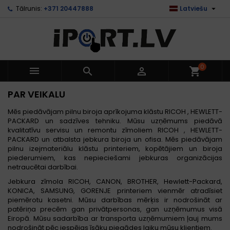

Tālrunis:
+371 20447888
Latviešu
0



shopping_cart
PAR VEIKALU
Mēs piedāvājam pilnu biroja aprīkojuma klāstu RICOH , HEWLETT-
PACKARD un sadzīves tehniku. Mūsu uzņēmums piedāvā
kvalitatīvu servisu un remontu zīmoliem RICOH , HEWLETT-
PACKARD un atbalsta jebkura biroja un ofisa. Mēs piedāvājam
pilnu izejmateriālu klāstu printeriem, kopētājiem un biroja
piederumiem, kas nepieciešami jebkuras organizācijas
netraucētai darbībai.
Jebkura zīmola RICOH, CANON, BROTHER, Hewlett-Packard,
KONICA, SAMSUNG, GORENJE printeriem vienmēr atradīsiet
piemērotu kasetni. Mūsu darbības mērķis ir nodrošināt ar
patēriņa precēm gan privātpersonas, gan uzņēmumus visā
Eiropā. Mūsu sadarbība ar transporta uzņēmumiem ļauj mums
nodrošināt pēc iespējas īsāku piegādes laiku mūsu klientiem.