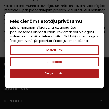
Katra saziņa mums ir svarīga, un mēs sniedzam vispilnīgāko
informāciju par piegādātajām precēm. Visi produkti ir sertificēti
un atbilst standartiem. Mēs cenšamies, cik vien iespējams,
vienkāršot printerim nepieciešamo kasetņu iegādi, darot visu
Mēs cienām lietotāju privātumu
iespējamo, lai vienkāršotu procesu: interaktīvā meklēšana,
Mēs izmantojam sīkfailus, lai uzlabotu jūsu
izvēle pēc ierīces. Strādājot ar mums, jūs esat pārliecināts par
pārlūkošanas pieredzi, rādītu reklāmas vai pielāgotu
mūsu produktu un pakalpojumu kvalitāti. Ja sadarbojaties ar
saturu un analizētu vietnes trafiku. Noklikšķinot uz pogas
mums pastāvīgi, jūs saņemsiet personalizētu apkalpošanu -
"Pieņemt visu", jūs piekrītat sīkdatņu izmantošanai.
atlaides mūsu veikalā un bezmaksas piegādi.
Iestatījumi
Atteikties

PRECES
Pieņemt visu

KOMPĀNIJA

JŪSU KONTS

KONTAKTI