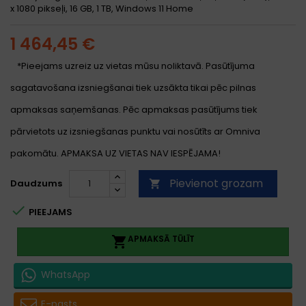
x 1080 pikseļi, 16 GB, 1 TB, Windows 11 Home
1 464,45 €
*Pieejams uzreiz uz vietas mūsu noliktavā. Pasūtījuma
sagatavošana izsniegšanai tiek uzsākta tikai pēc pilnas
apmaksas saņemšanas. Pēc apmaksas pasūtījums tiek
pārvietots uz izsniegšanas punktu vai nosūtīts ar Omniva
pakomātu. APMAKSA UZ VIETAS NAV IESPĒJAMA!
Pievienot grozam
Daudzums


PIEEJAMS
APMAKSĀ TŪLĪT

WhatsApp
E-pasts