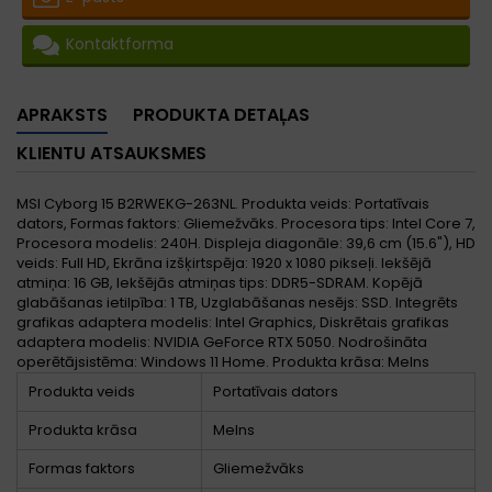
Kontaktforma
APRAKSTS
PRODUKTA DETAĻAS
KLIENTU ATSAUKSMES
MSI Cyborg 15 B2RWEKG-263NL. Produkta veids: Portatīvais
dators, Formas faktors: Gliemežvāks. Procesora tips: Intel Core 7,
Procesora modelis: 240H. Displeja diagonāle: 39,6 cm (15.6"), HD
veids: Full HD, Ekrāna izšķirtspēja: 1920 x 1080 pikseļi. Iekšējā
atmiņa: 16 GB, Iekšējās atmiņas tips: DDR5-SDRAM. Kopējā
glabāšanas ietilpība: 1 TB, Uzglabāšanas nesējs: SSD. Integrēts
grafikas adaptera modelis: Intel Graphics, Diskrētais grafikas
adaptera modelis: NVIDIA GeForce RTX 5050. Nodrošināta
operētājsistēma: Windows 11 Home. Produkta krāsa: Melns
Produkta veids
Portatīvais dators
Produkta krāsa
Melns
Formas faktors
Gliemežvāks