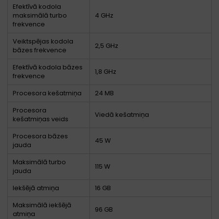
Efektīvā kodola
maksimālā turbo
4 GHz
frekvence
Veiktspējas kodola
2,5 GHz
bāzes frekvence
Efektīvā kodola bāzes
1,8 GHz
frekvence
Procesora kešatmiņa
24 MB
Procesora
Viedā kešatmiņa
kešatmiņas veids
Procesora bāzes
45 W
jauda
Maksimālā turbo
115 W
jauda
Iekšējā atmiņa
16 GB
Maksimālā iekšējā
96 GB
atmiņa