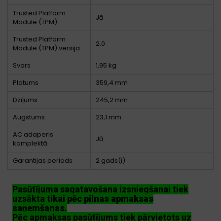
Trusted Platform
Jā
Module (TPM)
Trusted Platform
2.0
Module (TPM) versija
Svars
1,95 kg
Platums
359,4 mm
Dziļums
245,2 mm
Augstums
23,1 mm
AC adaperis
Jā
komplektā
Garantijas periods
2 gads(i)
Pasūtījuma sagatavošana izsniegšanai tiek
uzsākta
tikai pēc pilnas apmaksas
saņemšanas
.
Pēc apmaksas pasūtījums tiek pārvietots uz