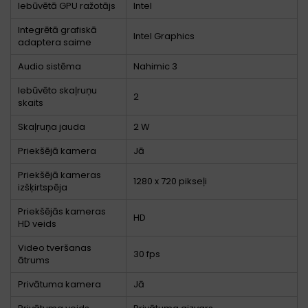
Iebūvētā GPU ražotājs
Intel
Integrētā grafiskā
Intel Graphics
adaptera saime
Audio sistēma
Nahimic 3
Iebūvēto skaļruņu
2
skaits
Skaļruņa jauda
2 W
Priekšējā kamera
Jā
Priekšējā kameras
1280 x 720 pikseļi
izšķirtspēja
Priekšējās kameras
HD
HD veids
Video tveršanas
30 fps
ātrums
Privātuma kamera
Jā