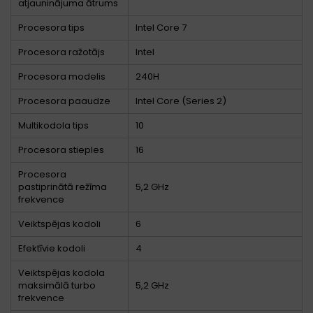
atjauninājuma ātrums
Procesora tips
Intel Core 7
Procesora ražotājs
Intel
Procesora modelis
240H
Procesora paaudze
Intel Core (Series 2)
Multikodola tips
10
Procesora stieples
16
Procesora
pastiprinātā režīma
5,2 GHz
frekvence
Veiktspējas kodoli
6
Efektīvie kodoli
4
Veiktspējas kodola
maksimālā turbo
5,2 GHz
frekvence