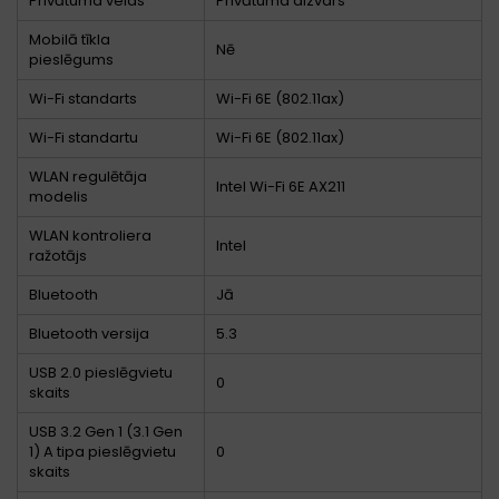
Privātuma veids
Privātuma aizvars
Mobilā tīkla
Nē
pieslēgums
Wi-Fi standarts
Wi-Fi 6E (802.11ax)
Wi-Fi standartu
Wi-Fi 6E (802.11ax)
WLAN regulētāja
Intel Wi-Fi 6E AX211
modelis
WLAN kontroliera
Intel
ražotājs
Bluetooth
Jā
Bluetooth versija
5.3
USB 2.0 pieslēgvietu
0
skaits
USB 3.2 Gen 1 (3.1 Gen
1) A tipa pieslēgvietu
0
skaits