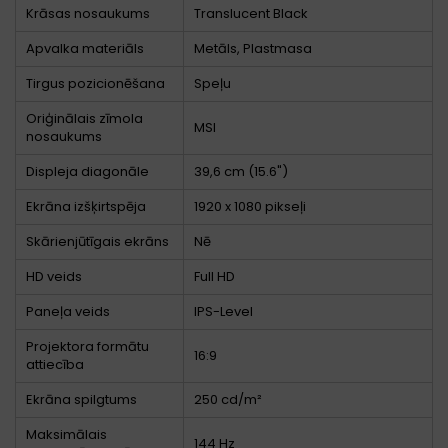
Krāsas nosaukums
Translucent Black
Apvalka materiāls
Metāls, Plastmasa
Tirgus pozicionēšana
Speļu
Oriģinālais zīmola
MSI
nosaukums
Displeja diagonāle
39,6 cm (15.6")
Ekrāna izšķirtspēja
1920 x 1080 pikseļi
Skārienjūtīgais ekrāns
Nē
HD veids
Full HD
Paneļa veids
IPS-Level
Projektora formātu
16:9
attiecība
Ekrāna spilgtums
250 cd/m²
Maksimālais
144 Hz