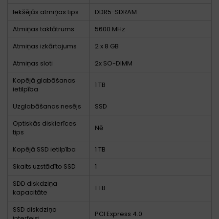
Iekšējās atmiņas tips
DDR5-SDRAM
Atmiņas taktātrums
5600 MHz
Atmiņas izkārtojums
2 x 8 GB
Atmiņas sloti
2x SO-DIMM
Kopējā glabāšanas
1 TB
ietilpība
Uzglabāšanas nesējs
SSD
Optiskās diskierīces
Nē
tips
Kopējā SSD ietilpība
1 TB
Skaits uzstādīto SSD
1
SDD diskdziņa
1 TB
kapacitāte
SSD diskdziņa
PCI Express 4.0
interfeisi