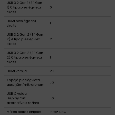
USB 3.2 Gen 1 (3.1 Gen
1) C tipa pieslēgvietu
0
skaits
HDMI pieslēgvietu
1
skaits
USB 3.2 Gen 2 (3.1 Gen
2) A tipa pieslēgvietu
2
skaits
USB 3.2 Gen 2 (3.1 Gen
2) C tipa pieslēgvietu
1
skaits
HDMI versija
2.1
Kopējā pieslēgvieta
Jā
austiņām/mikrofonam
USB C veida
DisplayPort
Jā
alternatīvais režīms
Mātes plates chipset
Intel® SoC