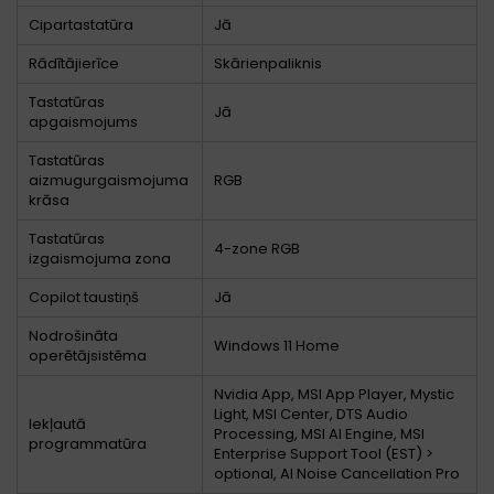
Cipartastatūra
Jā
Rādītājierīce
Skārienpaliknis
Tastatūras
Jā
apgaismojums
Tastatūras
aizmugurgaismojuma
RGB
krāsa
Tastatūras
4-zone RGB
izgaismojuma zona
Copilot taustiņš
Jā
Nodrošināta
Windows 11 Home
operētājsistēma
Nvidia App, MSI App Player, Mystic
Light, MSI Center, DTS Audio
Iekļautā
Processing, MSI AI Engine, MSI
programmatūra
Enterprise Support Tool (EST) >
optional, AI Noise Cancellation Pro