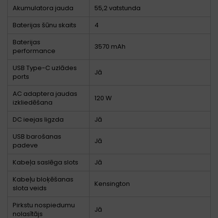
Akumulatora jauda
55,2 vatstunda
Baterijas šūnu skaits
4
Baterijas
3570 mAh
performance
USB Type-C uzlādes
Jā
ports
AC adaptera jaudas
120 W
izkliedēšana
DC ieejas ligzda
Jā
USB barošanas
Jā
padeve
Kabeļa saslēga slots
Jā
Kabeļu bloķēšanas
Kensington
slota veids
Pirkstu nospiedumu
Jā
nolasītājs