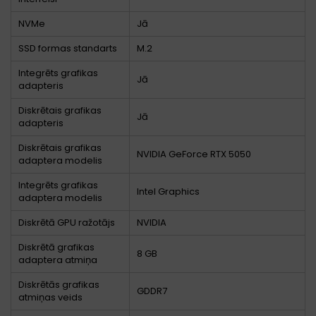
NVMe
Jā
SSD formas standarts
M.2
Integrēts grafikas
Jā
adapteris
Diskrētais grafikas
Jā
adapteris
Diskrētais grafikas
NVIDIA GeForce RTX 5050
adaptera modelis
Integrēts grafikas
Intel Graphics
adaptera modelis
Diskrētā GPU ražotājs
NVIDIA
Diskrētā grafikas
8 GB
adaptera atmiņa
Diskrētās grafikas
GDDR7
atmiņas veids