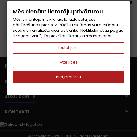
ATMIŅAS MODULIS 8 GB 1
X 8 GB DDR4 260-PIN SO-
Cena
Cena
312,10 €
91,68 €
Mēs cienām lietotāju privātumu
DIMM
Mēs izmantojam sīkfailus, lai uzlabotu jūsu
Pievienot grozam
Pievienot grozam


pārlūkošanas pieredzi, rādītu reklāmas vai pielāgotu


PIEEJAMS
PIEEJAMS
saturu un analizētu vietnes trafiku. Noklikšķinot uz pogas
"Pieņemt visu", jūs piekrītat sīkdatņu izmantošanai.
Iestatījumi
Atteikties

PRECES
Pieņemt visu

KOMPĀNIJA

JŪSU KONTS

KONTAKTI
© Copyright 2026 iPORT. All Rights Reserved.