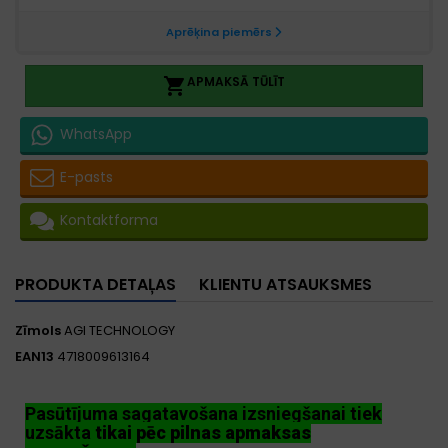
APMAKSĀ TŪLĪT

WhatsApp
E-pasts
Kontaktforma
PRODUKTA DETAĻAS
KLIENTU ATSAUKSMES
Zīmols
AGI TECHNOLOGY
EAN13
4718009613164
Pasūtījuma sagatavošana izsniegšanai tiek
uzsākta
tikai pēc pilnas apmaksas