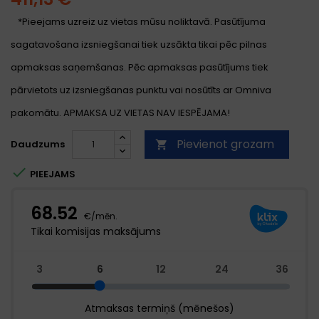
*Pieejams uzreiz uz vietas mūsu noliktavā. Pasūtījuma
sagatavošana izsniegšanai tiek uzsākta tikai pēc pilnas
apmaksas saņemšanas. Pēc apmaksas pasūtījums tiek
pārvietots uz izsniegšanas punktu vai nosūtīts ar Omniva
pakomātu. APMAKSA UZ VIETAS NAV IESPĒJAMA!
Pievienot grozam
Daudzums


PIEEJAMS