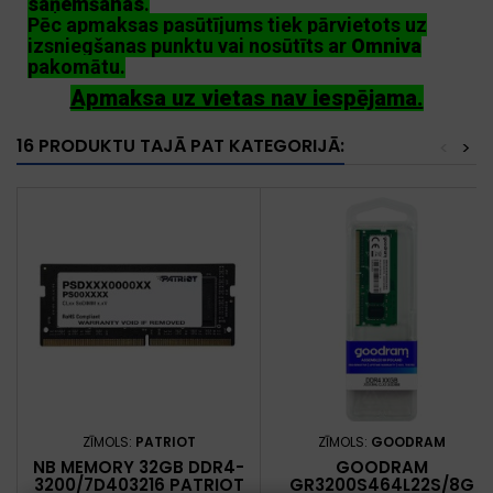
saņemšanas
.
Pēc apmaksas pasūtījums tiek pārvietots uz
izsniegšanas punktu vai nosūtīts ar
Omniva
pakomātu.
Apmaksa uz vietas nav iespējama.
16 PRODUKTU TAJĀ PAT KATEGORIJĀ:
<
>
ZĪMOLS:
PATRIOT
ZĪMOLS:
GOODRAM
NB MEMORY 32GB DDR4-
GOODRAM
3200/7D403216 PATRIOT
GR3200S464L22S/8G