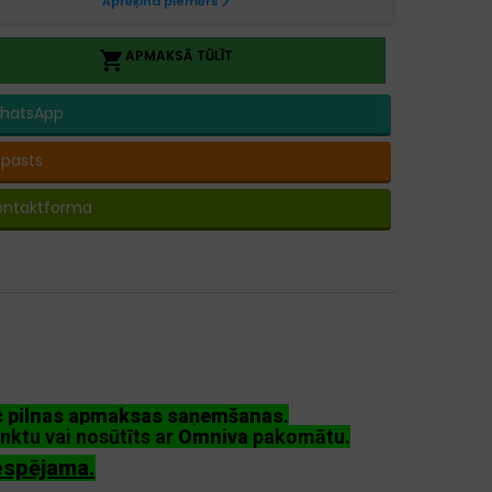
APMAKSĀ TŪLĪT

hatsApp
-pasts
ontaktforma
ēc pilnas apmaksas saņemšanas
.
nktu vai nosūtīts ar
Omniva
pakomātu.
espējama.