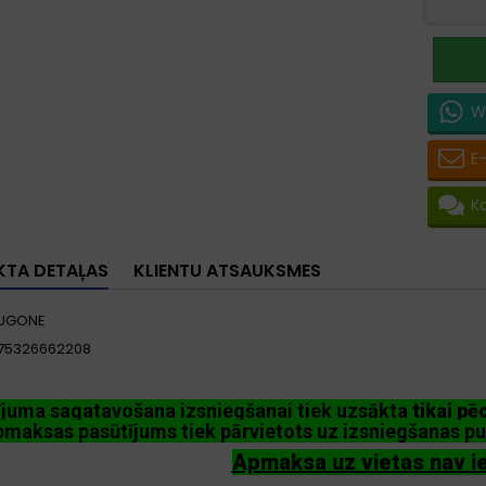
W
E
K
TA DETAĻAS
KLIENTU ATSAUKSMES
UGONE
75326662208
ījuma sagatavošana izsniegšanai tiek uzsākta
tikai p
maksas pasūtījums tiek pārvietots uz izsniegšanas pu
Apmaksa uz vietas nav i