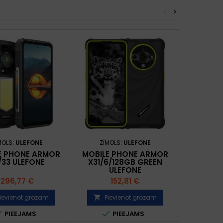
<
>
MOLS:
ULEFONE
ZĪMOLS:
ULEFONE
ZĪMO
E PHONE ARMOR
MOBILE PHONE ARMOR
MOBILE 
/33 ULEFONE
X31/6/128GB GREEN
4 PRO/8
ULEFONE
U
Cena
Cena
C
296,77 €
152,81 €
1
ievienot grozam
Pievienot grozam
Pie





PIEEJAMS
PIEEJAMS
P