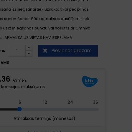
ana izsniegšanai tiek uzsākta tikai pēc pilnas
s saņemšanas. Pēc apmaksas pasūtījums tiek
s uz izsniegšanas punktu vai nosūtīts ar Omniva
. APMAKSA UZ VIETAS NAV IESPĒJAMA!
Pievienot grozam
ms

JAMS