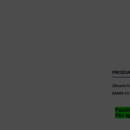
PRODUK
Zīmols
R
EAN13
69
Pasūt
Pēc ap