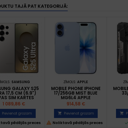
DUKTU TAJĀ PAT KATEGORIJĀ:
ĪMOLS:
SAMSUNG
ZĪMOLS:
APPLE
ZĪ
UNG GALAXY S25
MOBILE PHONE IPHONE
MOBIL
RA 17,5 CM (6.9")
17/256GB MIST BLUE
33
VAS SIM KARTES
MG6L4 APPLE
ROID 15 5G USB
Cena
Cena
1 089,86 €
914,58 €
-C 12 GB 1 TB 5000
 PELĒKS, TITĀNS
Pievienot grozam
Pievienot grozam
P



ktavā pēdējās preces
Noliktavā pēdējās preces