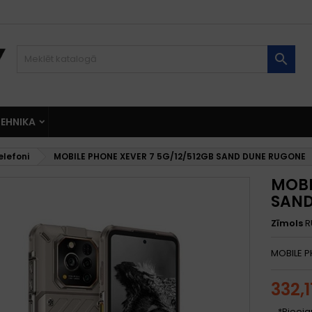

EHNIKA
elefoni
MOBILE PHONE XEVER 7 5G/12/512GB SAND DUNE RUGONE
MOBI
SAND
Zīmols
R
MOBILE P
332,
*Pieeja