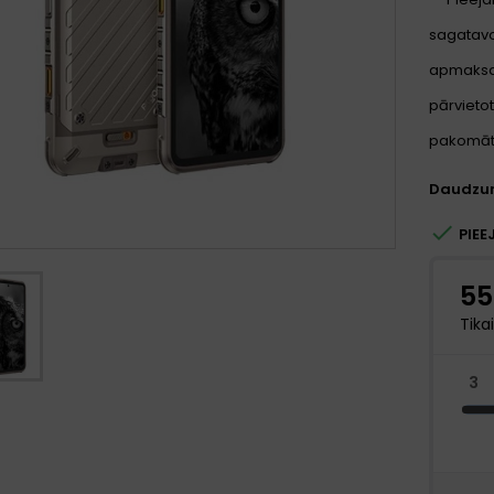
sagatavoš
apmaksa
pārvietot
pakomātu
Daudzu

PIEE