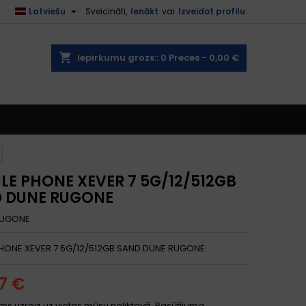

Latviešu
Sveicināti,
Ienākt
vai
Izveidot profilu
shopping_cart
Iepirkumu grozs::
0
Preces - 0,00 €
LE PHONE XEVER 7 5G/12/512GB
 DUNE RUGONE
UGONE
HONE XEVER 7 5G/12/512GB SAND DUNE RUGONE
17 €
ms uzreiz uz vietas mūsu noliktavā. Pasūtījuma