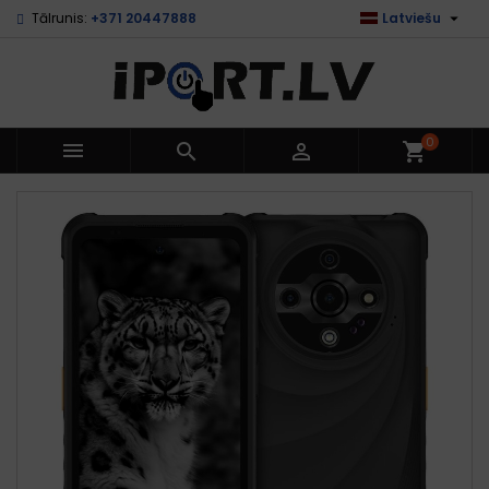

Tālrunis:
+371 20447888
Latviešu
0



shopping_cart