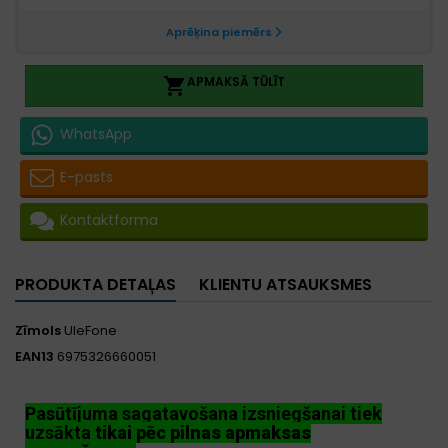
APMAKSĀ TŪLĪT

WhatsApp
E-pasts
Kontaktforma
PRODUKTA DETAĻAS
KLIENTU ATSAUKSMES
Zīmols
UleFone
EAN13
6975326660051
Pasūtījuma sagatavošana izsniegšanai tiek
uzsākta
tikai pēc pilnas apmaksas