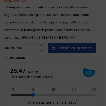
*Pieejams uzreiz uz vietas mūsu noliktavā. Pasūtījuma
sagatavošana izsniegšanai tiek uzsākta tikai pēc pilnas
apmaksas saņemšanas. Pēc apmaksas pasūtījums tiek
pārvietots uz izsniegšanas punktu vai nosūtīts ar Omniva
pakomātu. APMAKSA UZ VIETAS NAV IESPĒJAMA!
Pievienot grozam
Daudzums


PIEEJAMS