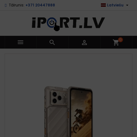

Tālrunis:
+371 20447888
Latviešu
0



shopping_cart