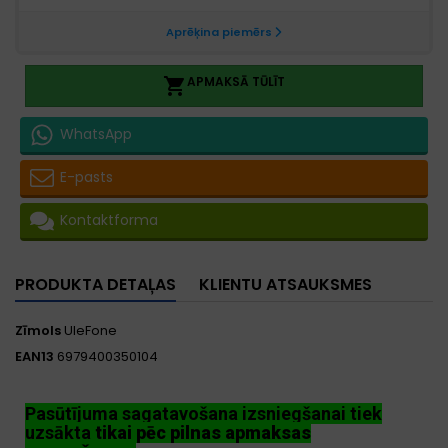
APMAKSĀ TŪLĪT

WhatsApp
E-pasts
Kontaktforma
PRODUKTA DETAĻAS
KLIENTU ATSAUKSMES
Zīmols
UleFone
EAN13
6979400350104
Pasūtījuma sagatavošana izsniegšanai tiek
uzsākta
tikai pēc pilnas apmaksas