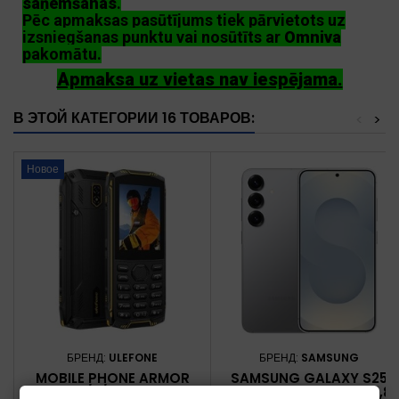
saņemšanas
.
Pēc apmaksas pasūtījums tiek pārvietots uz
izsniegšanas punktu vai nosūtīts ar
Omniva
pakomātu.
Apmaksa uz vietas nav iespējama.
В ЭТОЙ КАТЕГОРИИ 16 ТОВАРОВ:
<
>
Новое
БРЕНД:
ULEFONE
БРЕНД:
SAMSUNG
MOBILE PHONE ARMOR
SAMSUNG GALAXY S25
MINI 5/8/1GB BLACK
ENTERPRISE EDITION 15,8