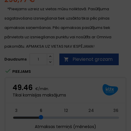
*Pieejams uzreiz uz vietas mūsu noliktavā. Pasūtījuma
sagatavošana izsniegšanai tiek uzsākta tikai pēc pilnas
apmaksas saņemšanas. Pēc apmaksas pasūtījums tiek
pārvietots uz izsniegšanas punktu vai nosūtīts ar Omniva
pakomātu. APMAKSA UZ VIETAS NAV IESPĒJAMA!
Pievienot grozam
Daudzums


PIEEJAMS