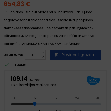
654,83 €
*Pieejams uzreiz uz vietas mūsu noliktavā. Pasūtījuma
sagatavošana izsniegšanai tiek uzsākta tikai pēc pilnas
apmaksas saņemšanas. Pēc apmaksas pasūtījums tiek
pārvietots uz izsniegšanas punktu vai nosūtīts ar Omniva
pakomātu. APMAKSA UZ VIETAS NAV IESPĒJAMA!
Pievienot grozam
Daudzums


PIEEJAMS