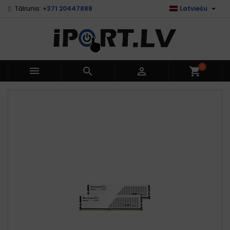

Tālrunis:
+371 20447888
Latviešu
0



shopping_cart