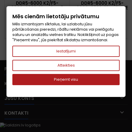
DDR5-6000 K2/F5-
DDR5-6000 K2/F5-
6000J3038F16GH2-FX5
6000J3036F16GX2-FX5
G.SKILL
G.SKILL
Cena
Cena
573,11 €
669,04 €
Mēs cienām lietotāju privātumu
Mēs izmantojam sīkfailus, lai uzlabotu jūsu
Pievienot grozam
Pievienot grozam


pārlūkošanas pieredzi, rādītu reklāmas vai pielāgotu


PIEEJAMS
PIEEJAMS
saturu un analizētu vietnes trafiku. Noklikšķinot uz pogas
"Pieņemt visu", jūs piekrītat sīkdatņu izmantošanai.
Iestatījumi
Atteikties

PRECES
Pieņemt visu

KOMPĀNIJA

JŪSU KONTS

KONTAKTI