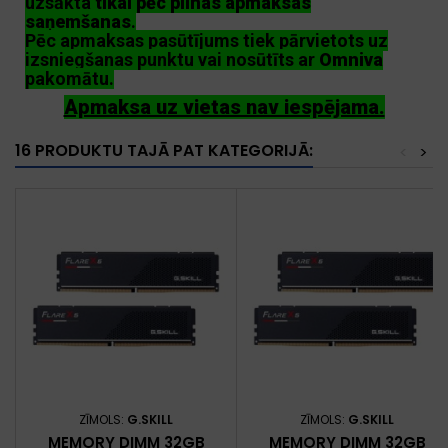
uzsākta
tikai pēc pilnas apmaksas
saņemšanas
.
Pēc apmaksas pasūtījums tiek pārvietots uz
izsniegšanas punktu vai nosūtīts ar
Omniva
pakomātu.
Apmaksa uz vietas nav iespējama.
16 PRODUKTU TAJĀ PAT KATEGORIJĀ:
<
>
ZĪMOLS:
G.SKILL
ZĪMOLS:
G.SKILL
MEMORY DIMM 32GB
MEMORY DIMM 32GB