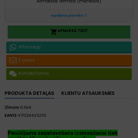
APMAKSĀ TŪLĪT

WhatsApp
E-pasts
Kontaktforma
PRODUKTA DETAĻAS
KLIENTU ATSAUKSMES
Zīmols
G.Skill
EAN13
4713294232113
Pasūtījuma sagatavošana izsniegšanai tiek