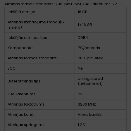
Atmiņas formas standarts: 288-pin DIMM, CAS latentums: 22
Iekšējā atmiņa
16 GB
Atmiņas izkārtojums (moduļi x
1 x 16 GB
izmērs)
Iekšējās atmiņas tips
DDR4
Komponente
PC/serveris
Atmiņas formas standarts
288-pin DIMM
ECC
Nē
Unregistered
Buferatmiņas tips
(unbuffered)
CAS latentums
22
Atmiņas taktātrums
3200 MHz
Atmiņas kanāli
Viens kanāls
Atmiņas spriegums
1.2 V