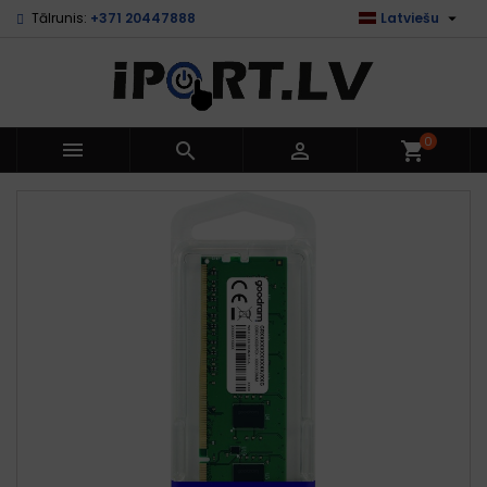

Tālrunis:
+371 20447888
Latviešu
0



shopping_cart