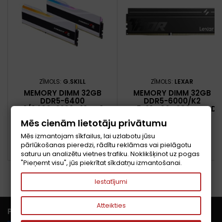
ZĪMOLS:
G.SKILL
ZĪMOLS:
LEXAR
MEMORY DIMM 32GB
MEMORY DIMM 32GB
DDR5-6400
DDR5-6000/K2
K2/6400J3239G16GX2-
LD5U16G60C380V-RGD
TZ5RW G.SKILL
LEXAR
Cena
Cena
668,23 €
407,47 €
Mēs cienām lietotāju privātumu
Mēs izmantojam sīkfailus, lai uzlabotu jūsu
Pievienot grozam
Pievienot grozam


pārlūkošanas pieredzi, rādītu reklāmas vai pielāgotu


PIEEJAMS
PIEEJAMS
saturu un analizētu vietnes trafiku. Noklikšķinot uz pogas
"Pieņemt visu", jūs piekrītat sīkdatņu izmantošanai.
Iestatījumi
Atteikties

PRECES