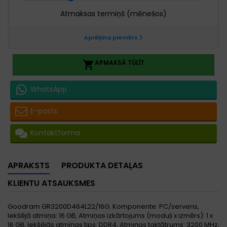
APMAKSĀ TŪLĪT

WhatsApp
E-pasts
Kontaktforma
APRAKSTS
PRODUKTA DETAĻAS
KLIENTU ATSAUKSMES
Goodram GR3200D464L22/16G. Komponente: PC/serveris,
Iekšējā atmiņa: 16 GB, Atmiņas izkārtojums (moduļi x izmērs): 1 x
16 GB, Iekšējās atmiņas tips: DDR4, Atmiņas taktātrums: 3200 MHz,