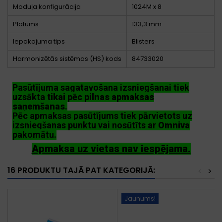
Moduļa konfigurācija
1024M x 8
Platums
133,3 mm
Iepakojuma tips
Blisters
Harmonizētās sistēmas (HS) kods
84733020
Pasūtījuma sagatavošana izsniegšanai tiek
uzsākta
tikai pēc pilnas apmaksas
saņemšanas
.
Pēc apmaksas pasūtījums tiek pārvietots uz
izsniegšanas punktu vai nosūtīts ar
Omniva
pakomātu.
Apmaksa uz vietas nav iespējama.
16 PRODUKTU TAJĀ PAT KATEGORIJĀ:
<
>
Jaunums!