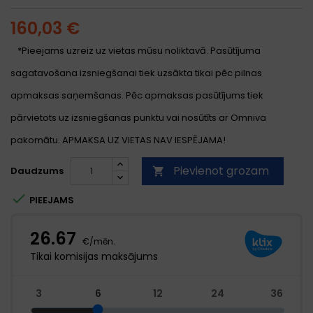
160,03 €
*Pieejams uzreiz uz vietas mūsu noliktavā. Pasūtījuma
sagatavošana izsniegšanai tiek uzsākta tikai pēc pilnas
apmaksas saņemšanas. Pēc apmaksas pasūtījums tiek
pārvietots uz izsniegšanas punktu vai nosūtīts ar Omniva
pakomātu. APMAKSA UZ VIETAS NAV IESPĒJAMA!
Pievienot grozam
Daudzums


PIEEJAMS