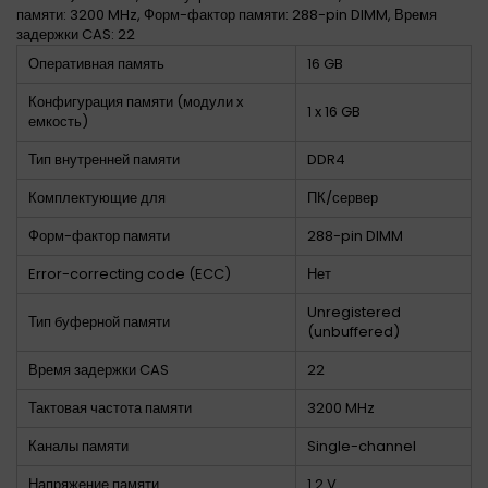
памяти: 3200 MHz, Форм-фактор памяти: 288-pin DIMM, Время
задержки CAS: 22
Оперативная память
16 GB
Конфигурация памяти (модули х
1 x 16 GB
емкость)
Тип внутренней памяти
DDR4
Комплектующие для
ПК/сервер
Форм-фактор памяти
288-pin DIMM
Error-correcting code (ECC)
Нет
Unregistered
Тип буферной памяти
(unbuffered)
Время задержки CAS
22
Тактовая частота памяти
3200 MHz
Каналы памяти
Single-channel
Напряжение памяти
1.2 V