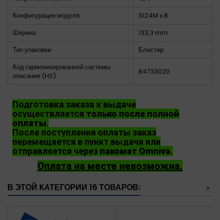
Конфигурация модуля
1024M x 8
Ширина
133,3 mm
Тип упаковки
Блистер
Код гармонизированной системы
84733020
описания (HS)
Подготовка заказа к выдаче
осуществляется
только после полной
оплаты
.
После поступления оплаты заказ
перемещается в пункт выдачи или
отправляется через
пакомат Omniva
.
Оплата на месте невозможна.
В ЭТОЙ КАТЕГОРИИ 16 ТОВАРОВ:
<
>