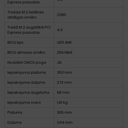
Express paaudze
Trešais M.2 lielākais
2280
atslēgas izmērs
Trešā M.2 augstākā PCI
4.0
Express paaudze
BIOS tips
UEFI AMI
BIOS atmiņas izmērs
256 Mbit
Nodzēst CMOS poga
Jā
Iepakojuma platums
353 mm
Iepakojuma dziļums
273 mm
Iepakojuma augstums
68 mm
Iepakojuma svars
1,81 kg
Platums
305 mm
Dziļums
244 mm