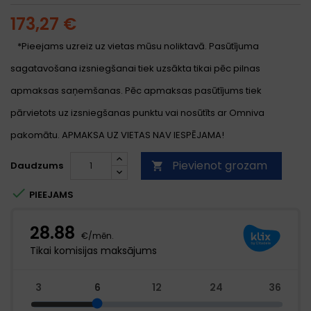
173,27 €
*Pieejams uzreiz uz vietas mūsu noliktavā. Pasūtījuma
sagatavošana izsniegšanai tiek uzsākta tikai pēc pilnas
apmaksas saņemšanas. Pēc apmaksas pasūtījums tiek
pārvietots uz izsniegšanas punktu vai nosūtīts ar Omniva
pakomātu. APMAKSA UZ VIETAS NAV IESPĒJAMA!
Pievienot grozam
Daudzums


PIEEJAMS