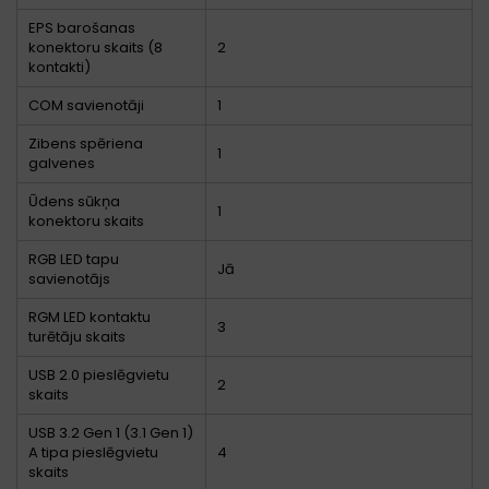
EPS barošanas
konektoru skaits (8
2
kontakti)
COM savienotāji
1
Zibens spēriena
1
galvenes
Ūdens sūkņa
1
konektoru skaits
RGB LED tapu
Jā
savienotājs
RGM LED kontaktu
3
turētāju skaits
USB 2.0 pieslēgvietu
2
skaits
USB 3.2 Gen 1 (3.1 Gen 1)
A tipa pieslēgvietu
4
skaits