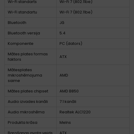
Wi-Fi standarts
Wi-Fi 7 (802.11be)
Wi-Fi standartu
Wi-Fi 7 (802.11be)
Bluetooth
Jā
Bluetooth versija
5.4
Komponente
PC (dators)
Mātes plates formas
ATX
faktors
Mātesplates
mikroshēmojuma
AMD
saime
Mātes plates chipset
AMD B850
Audio izvades kanāli
7.1 kanāli
Audio mikroshēma
Realtek ALC1220
Produkta krāsa
Melns
Barošanas avota veids
ATX