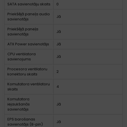
SATA savienotāju skaits
0
Priekšējā paneļa audio
Jā
savienotājs
Priekšējā paneļa
Jā
savienotājs
ATX Power savienotājs
Jā
CPU ventilatora
Jā
savienojums
Procesora ventilatoru
2
konektoru skaits
Komutatora ventilatoru
4
skaits
Komutatora
iejaukšanās
Jā
savienotājs
EPS barošanas
Jā
savienotājs (8-pin)