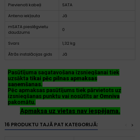
Pievienoti kabeļi
SATA
Antena iekļauta
Jā
mSATA pieslēgvietu
0
daudzums
Svars
1,32 kg
Ātrās instalācijas gids
Jā
Pasūtījuma sagatavošana izsniegšanai tiek
uzsākta
tikai pēc pilnas apmaksas
saņemšanas
.
Pēc apmaksas pasūtījums tiek pārvietots uz
izsniegšanas punktu vai nosūtīts ar
Omniva
pakomātu.
Apmaksa uz vietas nav iespējama.
16 PRODUKTU TAJĀ PAT KATEGORIJĀ:
<
>