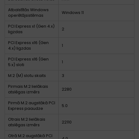
Atbalstītās Windows
Windows 11
operētājsistēmas
PCI Express x1 (Gen 4.x)
2
ligzdas
PCI Express x16 (Gen
1
4.x) ligzdas
PCI Express x16 (Gen
1
5.x) sloti
M.2 (M) slotu skaits
3
Pirmais M.2 lielākais
2280
atslēgas izmērs
Pirmā M.2 augstākā PCI
5.0
Express paaudze
Otrais M.2 lielākais
22110
atslēgas izmērs
Otrā M.2 augstākā PCI
4.0