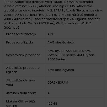
Series. Atbalstītās atmiņas veidi: DDR5-SDRAM, Maksimālā
iekšējā atmiņa: 192 GB, Atmiņas slotu tips: DIMM. Atbalstītie
glabāšanas diska interfeisi: M.2, SATA III, Atbalstītie atmiņas disku
veidi: HDD & SSD, RAID līmeņi: 0, 1, 5, 10. Maksimālā izšķirtspēja:
7680 x 4320 pikseļi. Ethernet interfeisa tips: 2.5 Gigabit Ethernet,
Wi-Fi standarts: Wi-Fi 7 (802.11be), Wi-Fi standartu: Wi-Fi 7
(802.11be)
Procesora ražotājs
AMD
Procesora ligzda
AM5 pieslēgvieta
AMD Ryzen 7000 Series, AMD
Savietojami procesori
Ryzen 8000 Series, AMD Ryzen
9000 Series
Atbalstītās procesoru
AM5 pieslēgvieta
ligzdas
Atbalstītās atmiņas
DDR5-SDRAM
veidi
Atmiņas slotu skaits
4
Maksimālā iekšējā
192 GB
atmiņa