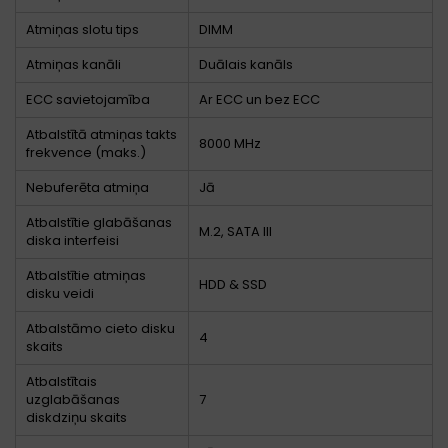
Atmiņas slotu tips
DIMM
Atmiņas kanāli
Duālais kanāls
ECC savietojamība
Ar ECC un bez ECC
Atbalstītā atmiņas takts
8000 MHz
frekvence (maks.)
Nebuferēta atmiņa
Jā
Atbalstītie glabāšanas
M.2, SATA III
diska interfeisi
Atbalstītie atmiņas
HDD & SSD
disku veidi
Atbalstāmo cieto disku
4
skaits
Atbalstītais
uzglabāšanas
7
diskdziņu skaits