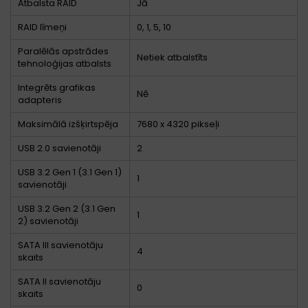
Atbalsta RAID
Jā
RAID līmeņi
0, 1, 5, 10
Paralēlās apstrādes
Netiek atbalstīts
tehnoloģijas atbalsts
Integrēts grafikas
Nē
adapteris
Maksimālā izšķirtspēja
7680 x 4320 pikseļi
USB 2.0 savienotāji
2
USB 3.2 Gen 1 (3.1 Gen 1)
1
savienotāji
USB 3.2 Gen 2 (3.1 Gen
1
2) savienotāji
SATA III savienotāju
4
skaits
SATA II savienotāju
0
skaits