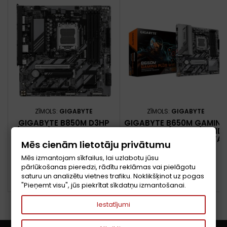
ZĪMOLS:
GIGABYTE
ZĪMOLS:
GIGABYTE
GIGABYTE B850M D3HP
GIGABYTE B650M GAMIN
(REV. 1.2) AMD B850 AM5
PLUS WIFI (REV. 1.3) AMD
PIESLĒGVIETA MIKRO ATX
B650 AM5 PIESLĒGVIETA
Mēs cienām lietotāju privātumu
MIKRO ATX
Cena
Cena
117,14 €
121,23 €
Mēs izmantojam sīkfailus, lai uzlabotu jūsu
pārlūkošanas pieredzi, rādītu reklāmas vai pielāgotu
Pievienot grozam
Pievienot grozam


saturu un analizētu vietnes trafiku. Noklikšķinot uz pogas


PIEEJAMS
PIEEJAMS
"Pieņemt visu", jūs piekrītat sīkdatņu izmantošanai.
Iestatījumi