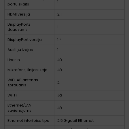
1
portu skaits
HDMI versija
2.1
DisplayPorts
1
daudzums
DisplayPort versija
1.4
Austiņu izejas
1
Line-in
Jā
Mikrofons, līnijas izeja
Jā
WiFi-AP antenas
2
spraudnis
Wi-Fi
Jā
Ethernet/LAN
Jā
savienojums
Ethernet interfeisa tips
2.5 Gigabit Ethernet