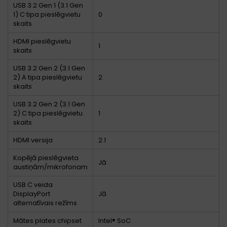
USB 3.2 Gen 1 (3.1 Gen
1) C tipa pieslēgvietu
0
skaits
HDMI pieslēgvietu
1
skaits
USB 3.2 Gen 2 (3.1 Gen
2) A tipa pieslēgvietu
2
skaits
USB 3.2 Gen 2 (3.1 Gen
2) C tipa pieslēgvietu
1
skaits
HDMI versija
2.1
Kopējā pieslēgvieta
Jā
austiņām/mikrofonam
USB C veida
DisplayPort
Jā
alternatīvais režīms
Mātes plates chipset
Intel® SoC