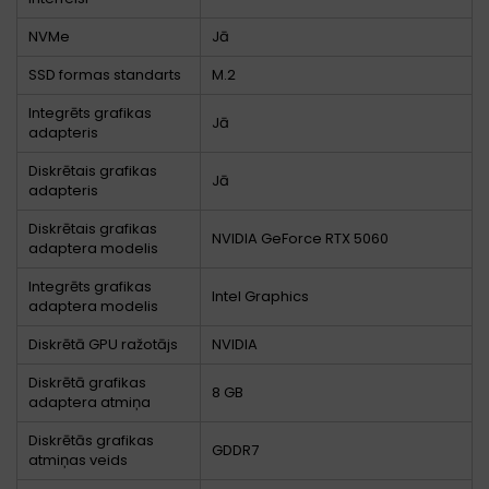
NVMe
Jā
SSD formas standarts
M.2
Integrēts grafikas
Jā
adapteris
Diskrētais grafikas
Jā
adapteris
Diskrētais grafikas
NVIDIA GeForce RTX 5060
adaptera modelis
Integrēts grafikas
Intel Graphics
adaptera modelis
Diskrētā GPU ražotājs
NVIDIA
Diskrētā grafikas
8 GB
adaptera atmiņa
Diskrētās grafikas
GDDR7
atmiņas veids