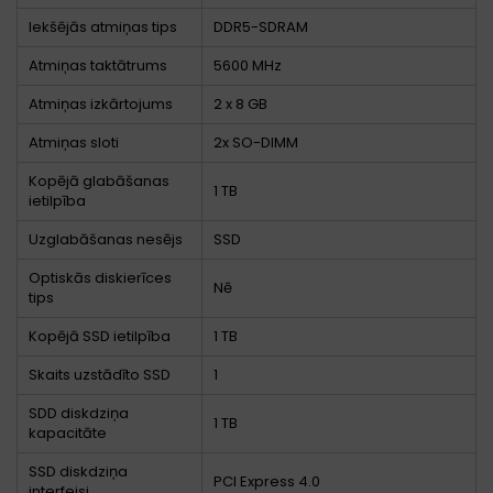
Iekšējās atmiņas tips
DDR5-SDRAM
Atmiņas taktātrums
5600 MHz
Atmiņas izkārtojums
2 x 8 GB
Atmiņas sloti
2x SO-DIMM
Kopējā glabāšanas
1 TB
ietilpība
Uzglabāšanas nesējs
SSD
Optiskās diskierīces
Nē
tips
Kopējā SSD ietilpība
1 TB
Skaits uzstādīto SSD
1
SDD diskdziņa
1 TB
kapacitāte
SSD diskdziņa
PCI Express 4.0
interfeisi