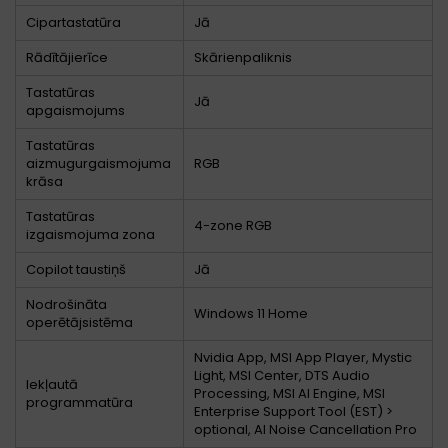
Cipartastatūra
Jā
Rādītājierīce
Skārienpaliknis
Tastatūras
Jā
apgaismojums
Tastatūras
aizmugurgaismojuma
RGB
krāsa
Tastatūras
4-zone RGB
izgaismojuma zona
Copilot taustiņš
Jā
Nodrošināta
Windows 11 Home
operētājsistēma
Nvidia App, MSI App Player, Mystic
Light, MSI Center, DTS Audio
Iekļautā
Processing, MSI AI Engine, MSI
programmatūra
Enterprise Support Tool (EST) >
optional, AI Noise Cancellation Pro