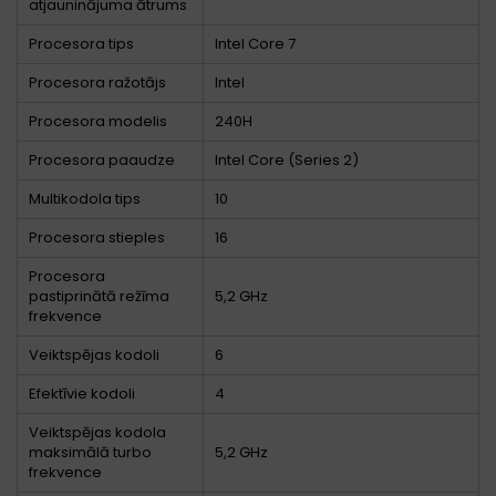
atjauninājuma ātrums
Procesora tips
Intel Core 7
Procesora ražotājs
Intel
Procesora modelis
240H
Procesora paaudze
Intel Core (Series 2)
Multikodola tips
10
Procesora stieples
16
Procesora
pastiprinātā režīma
5,2 GHz
frekvence
Veiktspējas kodoli
6
Efektīvie kodoli
4
Veiktspējas kodola
maksimālā turbo
5,2 GHz
frekvence