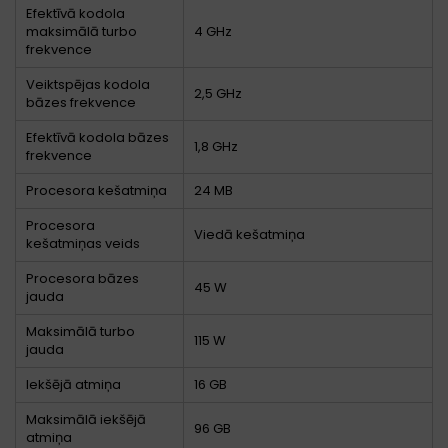
Efektīvā kodola
maksimālā turbo
4 GHz
frekvence
Veiktspējas kodola
2,5 GHz
bāzes frekvence
Efektīvā kodola bāzes
1,8 GHz
frekvence
Procesora kešatmiņa
24 MB
Procesora
Viedā kešatmiņa
kešatmiņas veids
Procesora bāzes
45 W
jauda
Maksimālā turbo
115 W
jauda
Iekšējā atmiņa
16 GB
Maksimālā iekšējā
96 GB
atmiņa