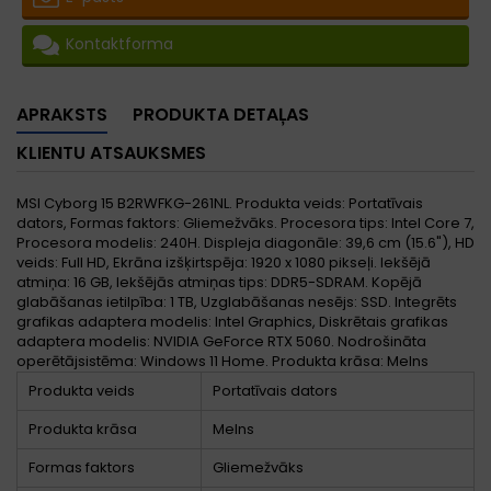
Kontaktforma
APRAKSTS
PRODUKTA DETAĻAS
KLIENTU ATSAUKSMES
MSI Cyborg 15 B2RWFKG-261NL. Produkta veids: Portatīvais
dators, Formas faktors: Gliemežvāks. Procesora tips: Intel Core 7,
Procesora modelis: 240H. Displeja diagonāle: 39,6 cm (15.6"), HD
veids: Full HD, Ekrāna izšķirtspēja: 1920 x 1080 pikseļi. Iekšējā
atmiņa: 16 GB, Iekšējās atmiņas tips: DDR5-SDRAM. Kopējā
glabāšanas ietilpība: 1 TB, Uzglabāšanas nesējs: SSD. Integrēts
grafikas adaptera modelis: Intel Graphics, Diskrētais grafikas
adaptera modelis: NVIDIA GeForce RTX 5060. Nodrošināta
operētājsistēma: Windows 11 Home. Produkta krāsa: Melns
Produkta veids
Portatīvais dators
Produkta krāsa
Melns
Formas faktors
Gliemežvāks