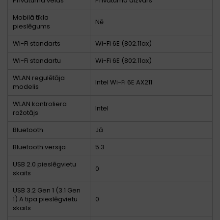
Privātuma veids
Privātuma aizvars
Mobilā tīkla
Nē
pieslēgums
Wi-Fi standarts
Wi-Fi 6E (802.11ax)
Wi-Fi standartu
Wi-Fi 6E (802.11ax)
WLAN regulētāja
Intel Wi-Fi 6E AX211
modelis
WLAN kontroliera
Intel
ražotājs
Bluetooth
Jā
Bluetooth versija
5.3
USB 2.0 pieslēgvietu
0
skaits
USB 3.2 Gen 1 (3.1 Gen
1) A tipa pieslēgvietu
0
skaits