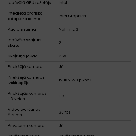
Iebūvētā GPU ražotājs
Intel
Integrētā grafiskā
Intel Graphics
adaptera saime
Audio sistēma
Nahimic 3
Iebūvēto skaļruņu
2
skaits
Skaļruņa jauda
2 W
Priekšējā kamera
Jā
Priekšējā kameras
1280 x 720 pikseļi
izšķirtspēja
Priekšējās kameras
HD
HD veids
Video tveršanas
30 fps
ātrums
Privātuma kamera
Jā