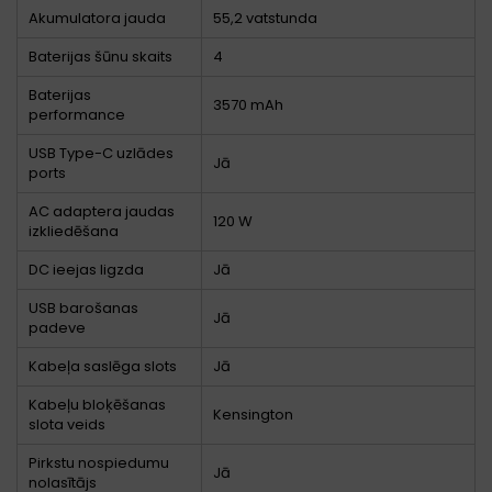
Akumulatora jauda
55,2 vatstunda
Baterijas šūnu skaits
4
Baterijas
3570 mAh
performance
USB Type-C uzlādes
Jā
ports
AC adaptera jaudas
120 W
izkliedēšana
DC ieejas ligzda
Jā
USB barošanas
Jā
padeve
Kabeļa saslēga slots
Jā
Kabeļu bloķēšanas
Kensington
slota veids
Pirkstu nospiedumu
Jā
nolasītājs