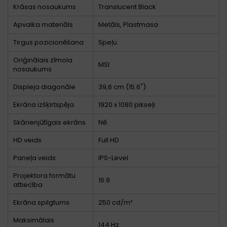
Krāsas nosaukums
Translucent Black
Apvalka materiāls
Metāls, Plastmasa
Tirgus pozicionēšana
Speļu
Oriģinālais zīmola
MSI
nosaukums
Displeja diagonāle
39,6 cm (15.6")
Ekrāna izšķirtspēja
1920 x 1080 pikseļi
Skārienjūtīgais ekrāns
Nē
HD veids
Full HD
Paneļa veids
IPS-Level
Projektora formātu
16:9
attiecība
Ekrāna spilgtums
250 cd/m²
Maksimālais
144 Hz