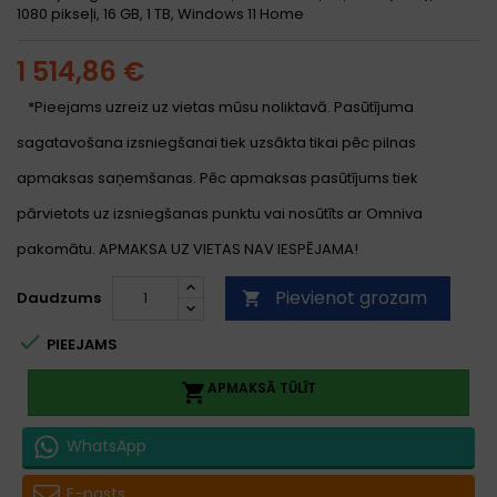
1080 pikseļi, 16 GB, 1 TB, Windows 11 Home
1 514,86 €
*Pieejams uzreiz uz vietas mūsu noliktavā. Pasūtījuma
sagatavošana izsniegšanai tiek uzsākta tikai pēc pilnas
apmaksas saņemšanas. Pēc apmaksas pasūtījums tiek
pārvietots uz izsniegšanas punktu vai nosūtīts ar Omniva
pakomātu. APMAKSA UZ VIETAS NAV IESPĒJAMA!
Pievienot grozam
Daudzums


PIEEJAMS
APMAKSĀ TŪLĪT

WhatsApp
E-pasts