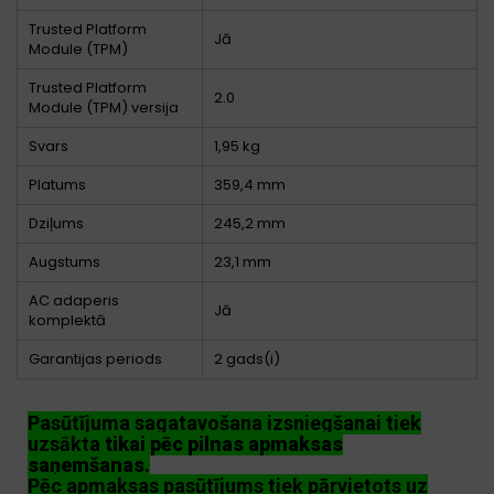
Trusted Platform
Jā
Module (TPM)
Trusted Platform
2.0
Module (TPM) versija
Svars
1,95 kg
Platums
359,4 mm
Dziļums
245,2 mm
Augstums
23,1 mm
AC adaperis
Jā
komplektā
Garantijas periods
2 gads(i)
Pasūtījuma sagatavošana izsniegšanai tiek
uzsākta
tikai pēc pilnas apmaksas
saņemšanas
.
Pēc apmaksas pasūtījums tiek pārvietots uz