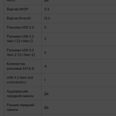
HDCP
Да
Версия HDCP
2.3
Версия DirectX
12.0
Разъемы USB 2.0
2
Разъемы USB 3.2
2
Gen 1 (3.1 Gen 1)
Разъемы USB 3.2
0
Gen 2 (3.1 Gen 2)
Количество
4
разъемов SATA III
USB 3.2 Gen 2x2
1
connectors
Аудиоразъем
Да
передней панели
Разъем передней
Да
панели