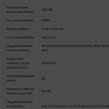
Максимальная
256 GB
внутренняя память
Тип слотов памяти
DIMM
Каналы памяти
Dual-channel
ECC сompatibility
Non-ECC
Поддерживаемые
9000,8800,8600,8400,8200,8000,7800,7600
частоты памяти
MHz
Supported
memory clock
9000 MHz
speed (max)
Небуферизованная
Да
память
Maximum internal
64 GB
memory per slot
Поддерживаемые
интерфейсы
M.2, PCI Express 4.0, PCI Express 5.0, SATA II