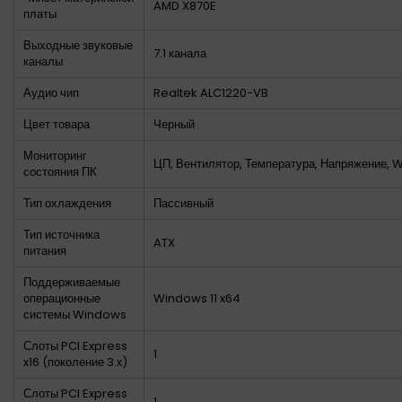
AMD X870E
платы
Выходные звуковые
7.1 канала
каналы
Аудио чип
Realtek ALC1220-VB
Цвет товара
Черный
Мониторинг
ЦП, Вентилятор, Температура, Напряжение, 
состояния ПК
Тип охлаждения
Пассивный
Тип источника
ATX
питания
Поддерживаемые
операционные
Windows 11 x64
системы Windows
Слоты PCI Express
1
x16 (поколение 3.x)
Слоты PCI Express
1