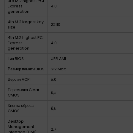
3rd M.2 highest PCI
Express
4.0
generation
4th M.2 largest key
22110
size
4th M.2 highest PCI
Express
4.0
generation
Тип BIOS
UEFI AMI
Размер памяти BIOS
512 Mbit
Версия ACPI
5.0
Перемычка Clear
Да
CMOS
Кнопка сброса
Да
CMOS
Desktop
Management
2.7
Interface (DMI)