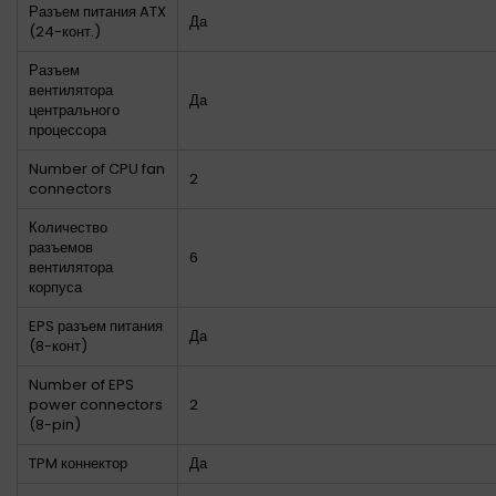
Разъем питания ATX
Да
(24-конт.)
Разъем
вентилятора
Да
центрального
процессора
Number of CPU fan
2
connectors
Количество
разъемов
6
вентилятора
корпуса
EPS разъем питания
Да
(8-конт)
Number of EPS
power connectors
2
(8-pin)
TPM коннектор
Да