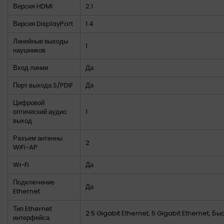
Версия HDMI
2.1
Версия DisplayPort
1.4
Линейные выходы
1
наушников
Вход линии
Да
Порт выхода S/PDIF
Да
Цифровой
оптический аудио
1
выход
Разъем антенны
2
WiFi-AP
Wi-Fi
Да
Подключение
Да
Ethernet
Тип Ethernet
2.5 Gigabit Ethernet, 5 Gigabit Ethernet, Бы
интерфейса