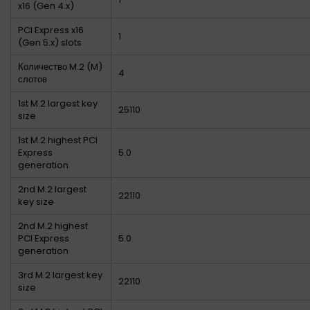
x16 (Gen 4.x)
PCI Express x16
1
(Gen 5.x) slots
Количество M.2 (M)
4
слотов
1st M.2 largest key
25110
size
1st M.2 highest PCI
Express
5.0
generation
2nd M.2 largest
22110
key size
2nd M.2 highest
PCI Express
5.0
generation
3rd M.2 largest key
22110
size