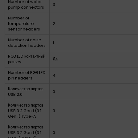
Number of water
3
pump connectors
Number of
temperature
2
sensor headers
Number of noise
1
detection headers
RGB LED контактный
Да
разъем
Number of RGB LED
4
pin headers
Количество портов
0
USB 2.0
Количество портов
USB 3.2 Gen 1 (3.1
3
Gen 1) Type-A
Количество портов
USB 3.2 Gen 1 (3.1
0