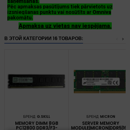
saņemšanas
.
Pēc apmaksas pasūtījums tiek pārvietots uz
izsniegšanas punktu vai nosūtīts ar
Omniva
pakomātu.
Apmaksa uz vietas nav iespējama.
В ЭТОЙ КАТЕГОРИИ 16 ТОВАРОВ:
<
>
БРЕНД:
G.SKILL
БРЕНД:
MICRON
MEMORY DIMM 8GB
SERVER MEMORY
PC12800 DDR3/F3-
MODULE|MICRON|DDR5|16G