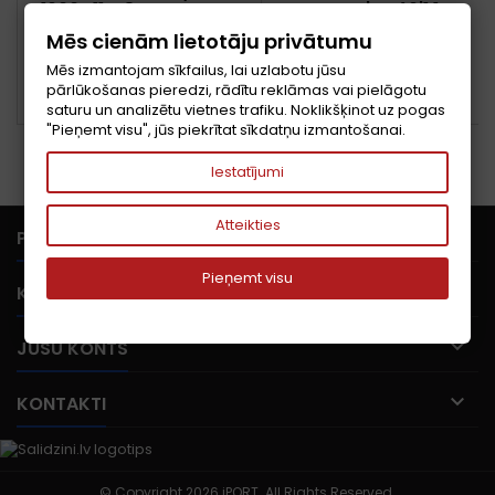
1600C11S-8GNT G.SKILL
MHZ|CL 46|1.1
V|MTC10C1084S1TC56BR
Цена
Цена
48,07 €
958,80 €
Mēs cienām lietotāju privātumu
Mēs izmantojam sīkfailus, lai uzlabotu jūsu
В корзину
В корзину


pārlūkošanas pieredzi, rādītu reklāmas vai pielāgotu


В НАЛИЧИИ
В НАЛИЧИИ
saturu un analizētu vietnes trafiku. Noklikšķinot uz pogas
"Pieņemt visu", jūs piekrītat sīkdatņu izmantošanai.
Iestatījumi
Atteikties

PRECES
Pieņemt visu

KOMPĀNIJA

JŪSU KONTS

KONTAKTI
© Copyright 2026 iPORT. All Rights Reserved.