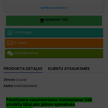
APMAKSĀ TŪLĪT

WhatsApp
E-pasts
Kontaktforma
PRODUKTA DETAĻAS
KLIENTU ATSAUKSMES
Zīmols
Crucial
EAN13
649528929945
Pasūtījuma sagatavošana izsniegšanai tiek
uzsākta
tikai pēc pilnas apmaksas