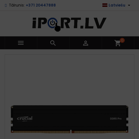

Tālrunis:
+371 20447888
Latviešu
0



shopping_cart