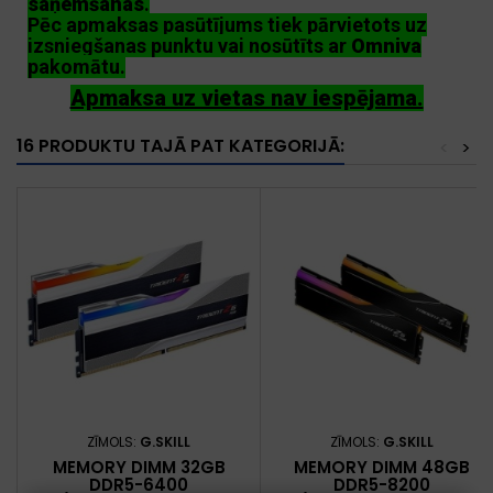
saņemšanas
.
Pēc apmaksas pasūtījums tiek pārvietots uz
izsniegšanas punktu vai nosūtīts ar
Omniva
pakomātu.
Apmaksa uz vietas nav iespējama.
16 PRODUKTU TAJĀ PAT KATEGORIJĀ:
<
>
ZĪMOLS:
G.SKILL
ZĪMOLS:
G.SKILL
MEMORY DIMM 32GB
MEMORY DIMM 48GB
DDR5-6400
DDR5-8200