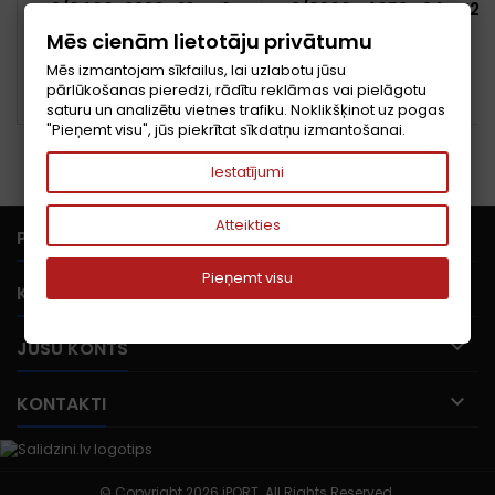
K2/6400J3239G16GX2-
K2/8200C4052G24GX2-
TZ5RS G.SKILL
TZ5CRK G.SKILL
Cena
Cena
665,98 €
856,85 €
Mēs cienām lietotāju privātumu
Mēs izmantojam sīkfailus, lai uzlabotu jūsu
Pievienot grozam
Pievienot grozam


pārlūkošanas pieredzi, rādītu reklāmas vai pielāgotu


PIEEJAMS
PIEEJAMS
saturu un analizētu vietnes trafiku. Noklikšķinot uz pogas
"Pieņemt visu", jūs piekrītat sīkdatņu izmantošanai.
Iestatījumi
Atteikties

PRECES
Pieņemt visu

KOMPĀNIJA

JŪSU KONTS

KONTAKTI
© Copyright 2026 iPORT. All Rights Reserved.