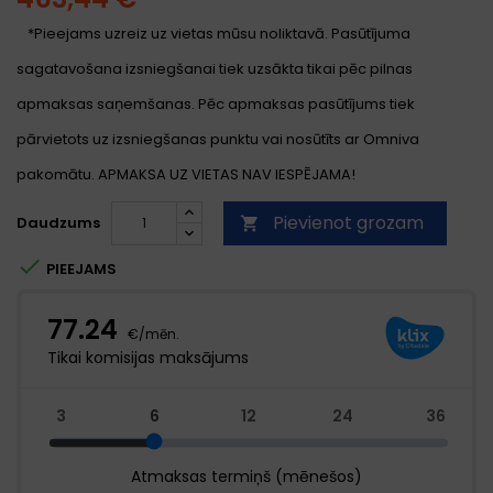
*Pieejams uzreiz uz vietas mūsu noliktavā. Pasūtījuma
sagatavošana izsniegšanai tiek uzsākta tikai pēc pilnas
apmaksas saņemšanas. Pēc apmaksas pasūtījums tiek
pārvietots uz izsniegšanas punktu vai nosūtīts ar Omniva
pakomātu. APMAKSA UZ VIETAS NAV IESPĒJAMA!
Pievienot grozam
Daudzums


PIEEJAMS