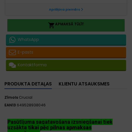
APMAKSĀ TŪLĪT

WhatsApp
E-pasts
Kontaktforma
PRODUKTA DETAĻAS
KLIENTU ATSAUKSMES
Zīmols
Crucial
EAN13
649528938046
Pasūtījuma sagatavošana izsniegšanai tiek
uzsākta
tikai pēc pilnas apmaksas