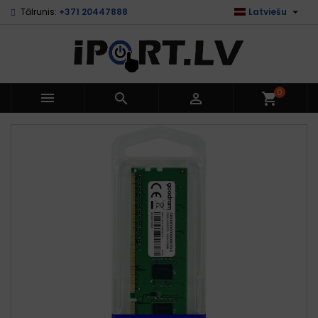

Tālrunis:
+371 20447888
Latviešu
0



shopping_cart