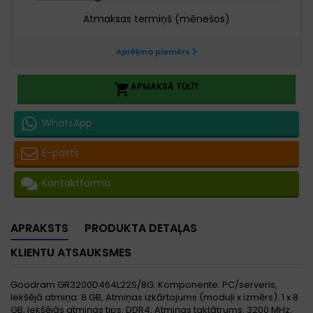
APMAKSĀ TŪLĪT

WhatsApp
E-pasts
Kontaktforma
APRAKSTS
PRODUKTA DETAĻAS
KLIENTU ATSAUKSMES
Goodram GR3200D464L22S/8G. Komponente: PC/serveris,
Iekšējā atmiņa: 8 GB, Atmiņas izkārtojums (moduļi x izmērs): 1 x 8
GB, Iekšējās atmiņas tips: DDR4, Atmiņas taktātrums: 3200 MHz,