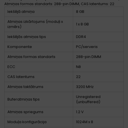
Atmiņas formas standarts: 288-pin DIMM, CAS latentums: 22
Iekšējā atmiņa
8 GB
Atmiņas izkārtojums (moduļi x
1 x 8 GB
izmērs)
Iekšējās atmiņas tips
DDR4
Komponente
PC/serveris
Atmiņas formas standarts
288-pin DIMM
ECC
Nē
CAS latentums
22
Atmiņas taktātrums
3200 MHz
Unregistered
Buferatmiņas tips
(unbuffered)
Atmiņas spriegums
1.2 V
Moduļa konfigurācija
1024M x 8