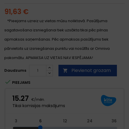
91,63 €
*Pieejams uzreiz uz vietas mūsu noliktavā. Pasūtījuma
sagatavošana izsniegšanai tiek uzsākta tikai pēc pilnas
apmaksas saņemšanas. Pēc apmaksas pasūtījums tiek
pārvietots uz izsniegšanas punktu vai nosūtīts ar Omniva
pakomātu. APMAKSA UZ VIETAS NAV IESPĒJAMA!
Pievienot grozam
Daudzums


PIEEJAMS