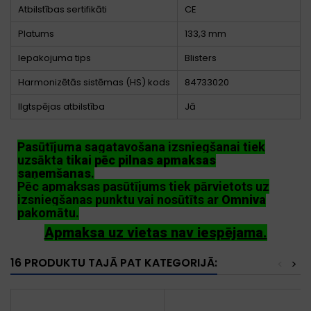
Atbilstības sertifikāti
CE
Platums
133,3 mm
Iepakojuma tips
Blisters
Harmonizētās sistēmas (HS) kods
84733020
Ilgtspējas atbilstība
Jā
Pasūtījuma sagatavošana izsniegšanai tiek
uzsākta
tikai pēc pilnas apmaksas
saņemšanas
.
Pēc apmaksas pasūtījums tiek pārvietots uz
izsniegšanas punktu vai nosūtīts ar
Omniva
pakomātu.
Apmaksa uz vietas nav iespējama.
16 PRODUKTU TAJĀ PAT KATEGORIJĀ:
<
>