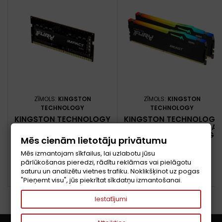
ZĪMOLS:
KINGSTON
ZĪMOLS:
KINGSTON
TECHNOLOGY
TECHNOLOGY
KINGSTON TECHNOLOGY
KINGSTON TECHNOLOGY
FURY IMPACT ATMIŅAS
FURY BEAST RGB ATMIŅAS
MODULIS 16 GB 1 X 16 GB
MODULIS 32 GB 2 X 16 GB
Mēs cienām lietotāju privātumu
DDR4 3200 MT/S 260-PIN
DDR5 6000 MT/S 288-PIN
Cena
Cena
243,89 €
548,95 €
SO-DIMM
DIMM
Mēs izmantojam sīkfailus, lai uzlabotu jūsu
pārlūkošanas pieredzi, rādītu reklāmas vai pielāgotu
Pievienot grozam
Pievienot grozam


saturu un analizētu vietnes trafiku. Noklikšķinot uz pogas


PIEEJAMS
PIEEJAMS
"Pieņemt visu", jūs piekrītat sīkdatņu izmantošanai.
Iestatījumi