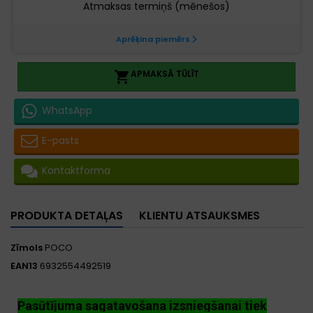
APMAKSĀ TŪLĪT

WhatsApp
E-pasts
Kontaktforma
PRODUKTA DETAĻAS
KLIENTU ATSAUKSMES
Zīmols
POCO
EAN13
6932554492519
Pasūtījuma sagatavošana izsniegšanai tiek