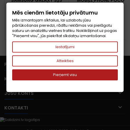
SAMSUNG GALAXY S25
MOBILE PHONE POCO
ULTRA 17,5 CM (6.9")
C85/6/128GB GREEN
DIVAS SIM KARTES
MZB0LGFEU POCO
Mēs cienām lietotāju privātumu
ANDROID 15 5G USB
Cena
Cena
1 089,86 €
132,16 €
VEIDS-C 12 GB 1 TB 5000
Mēs izmantojam sīkfailus, lai uzlabotu jūsu
MAH MELNS, TITĀNS
pārlūkošanas pieredzi, rādītu reklāmas vai pielāgotu
Pievienot grozam
Pievienot grozam


saturu un analizētu vietnes trafiku. Noklikšķinot uz pogas


Noliktavā pēdējās preces
PIEEJAMS
"Pieņemt visu", jūs piekrītat sīkdatņu izmantošanai.
Iestatījumi
Atteikties

PRECES
Pieņemt visu

KOMPĀNIJA

JŪSU KONTS

KONTAKTI