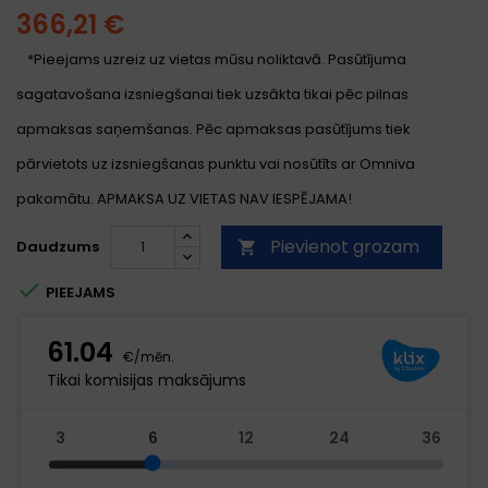
366,21 €
*Pieejams uzreiz uz vietas mūsu noliktavā. Pasūtījuma
sagatavošana izsniegšanai tiek uzsākta tikai pēc pilnas
apmaksas saņemšanas. Pēc apmaksas pasūtījums tiek
pārvietots uz izsniegšanas punktu vai nosūtīts ar Omniva
pakomātu. APMAKSA UZ VIETAS NAV IESPĒJAMA!
Pievienot grozam
Daudzums


PIEEJAMS