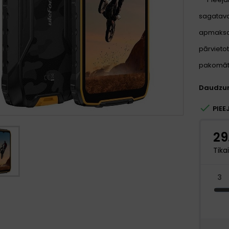
sagatavoš
apmaksa
pārvietot
pakomātu
Daudzu

PIEE