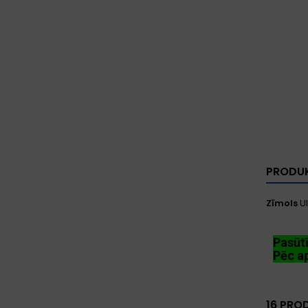
PRODUK
Zīmols
U
Pasūt
Pēc ap
16 PRO