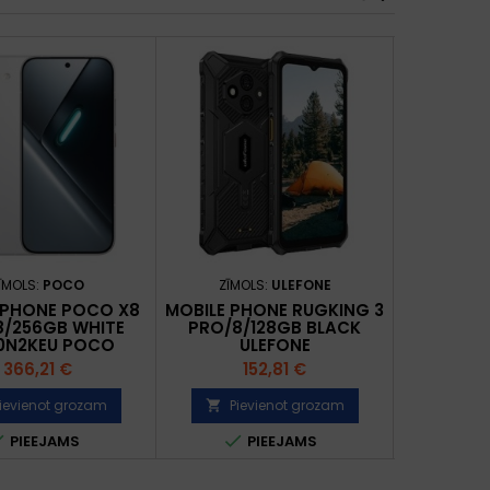
ĪMOLS:
POCO
ZĪMOLS:
ULEFONE
ZĪMO
 PHONE POCO X8
MOBILE PHONE RUGKING 3
MOBILE
8/256GB WHITE
PRO/8/128GB BLACK
8/8/256
0N2KEU POCO
ULEFONE
U
Cena
Cena
C
366,21 €
152,81 €
2
ievienot grozam
Pievienot grozam
Pie





PIEEJAMS
PIEEJAMS
P