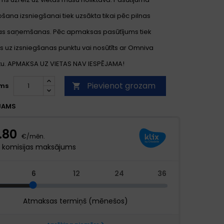
ana izsniegšanai tiek uzsākta tikai pēc pilnas
s saņemšanas. Pēc apmaksas pasūtījums tiek
s uz izsniegšanas punktu vai nosūtīts ar Omniva
. APMAKSA UZ VIETAS NAV IESPĒJAMA!
Pievienot grozam
ms

JAMS