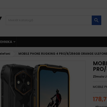

EHNIKA
elefoni
MOBILE PHONE RUGKING 4 PRO/8/256GB ORANGE ULEFON
MOBI
PRO/
Zīmols
U
MOBILE 
178,
*Pieeja