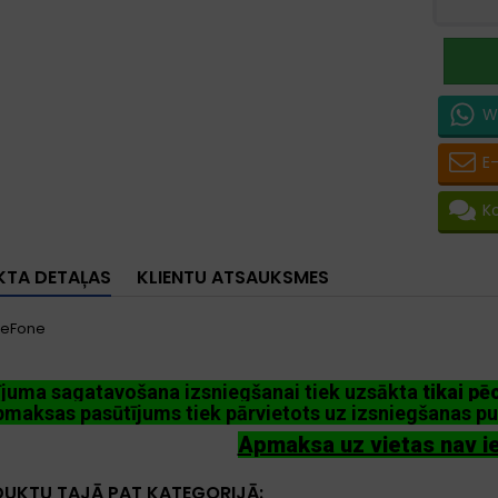
W
E
K
TA DETAĻAS
KLIENTU ATSAUKSMES
leFone
ījuma sagatavošana izsniegšanai tiek uzsākta
tikai p
maksas pasūtījums tiek pārvietots uz izsniegšanas pu
Apmaksa uz vietas nav i
DUKTU TAJĀ PAT KATEGORIJĀ: