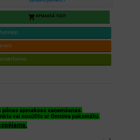
APMAKSĀ TŪLĪT

hatsApp
-pasts
ontaktforma
ēc pilnas apmaksas saņemšanas
.
nktu vai nosūtīts ar
Omniva
pakomātu.
espējama.
<
>