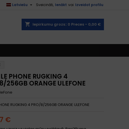

Latviešu
Sveicināti,
Ienākt
vai
Izveidot profilu
shopping_cart
Iepirkumu grozs::
0
Preces - 0,00 €
E
LE PHONE RUGKING 4
8/256GB ORANGE ULEFONE
leFone
PHONE RUGKING 4 PRO/8/256GB ORANGE ULEFONE
77 €
ms uzreiz uz vietas mūsu noliktavā. Pasūtījuma