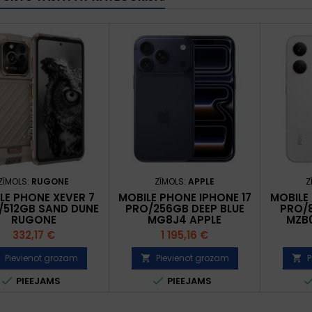
ZĪMOLS:
RUGONE
ZĪMOLS:
APPLE
Z
LE PHONE XEVER 7
MOBILE PHONE IPHONE 17
MOBILE
/512GB SAND DUNE
PRO/256GB DEEP BLUE
PRO/
RUGONE
MG8J4 APPLE
MZB
Cena
Cena
332,17 €
1 195,16 €
Pievienot grozam
Pievienot grozam
P




PIEEJAMS
PIEEJAMS