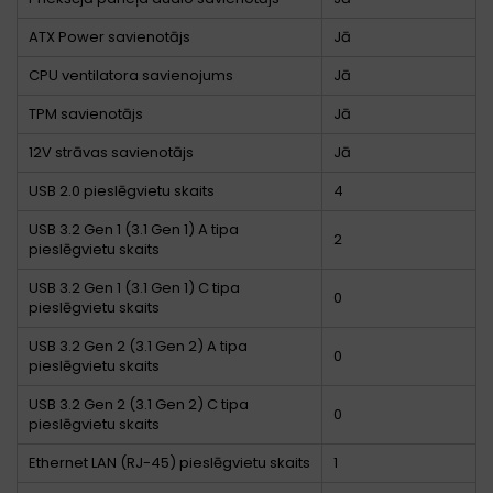
ATX Power savienotājs
Jā
CPU ventilatora savienojums
Jā
TPM savienotājs
Jā
12V strāvas savienotājs
Jā
USB 2.0 pieslēgvietu skaits
4
USB 3.2 Gen 1 (3.1 Gen 1) A tipa
2
pieslēgvietu skaits
USB 3.2 Gen 1 (3.1 Gen 1) C tipa
0
pieslēgvietu skaits
USB 3.2 Gen 2 (3.1 Gen 2) A tipa
0
pieslēgvietu skaits
USB 3.2 Gen 2 (3.1 Gen 2) C tipa
0
pieslēgvietu skaits
Ethernet LAN (RJ-45) pieslēgvietu skaits
1