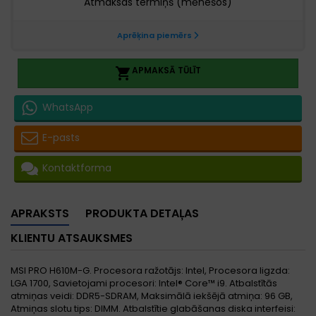
APMAKSĀ TŪLĪT

WhatsApp
E-pasts
Kontaktforma
APRAKSTS
PRODUKTA DETAĻAS
KLIENTU ATSAUKSMES
MSI PRO H610M-G. Procesora ražotājs: Intel, Procesora ligzda:
LGA 1700, Savietojami procesori: Intel® Core™ i9. Atbalstītās
atmiņas veidi: DDR5-SDRAM, Maksimālā iekšējā atmiņa: 96 GB,
Atmiņas slotu tips: DIMM. Atbalstītie glabāšanas diska interfeisi: