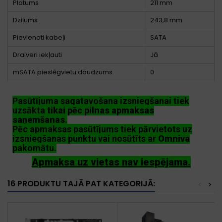
Platums
211 mm
Dziļums
243,8 mm
Pievienoti kabeļi
SATA
Draiveri iekļauti
Jā
mSATA pieslēgvietu daudzums
0
Pasūtījuma sagatavošana izsniegšanai tiek
uzsākta
tikai pēc pilnas apmaksas
saņemšanas
.
Pēc apmaksas pasūtījums tiek pārvietots uz
izsniegšanas punktu vai nosūtīts ar
Omniva
pakomātu.
Apmaksa uz vietas nav iespējama.
16 PRODUKTU TAJĀ PAT KATEGORIJĀ:
<
>