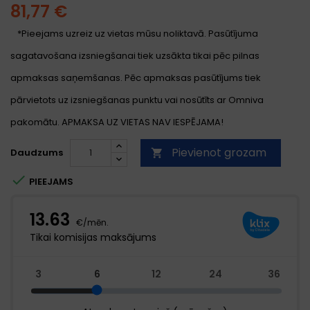
81,77 €
*Pieejams uzreiz uz vietas mūsu noliktavā. Pasūtījuma
sagatavošana izsniegšanai tiek uzsākta tikai pēc pilnas
apmaksas saņemšanas. Pēc apmaksas pasūtījums tiek
pārvietots uz izsniegšanas punktu vai nosūtīts ar Omniva
pakomātu. APMAKSA UZ VIETAS NAV IESPĒJAMA!
Pievienot grozam
Daudzums


PIEEJAMS