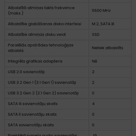
Atbalstītā atmiņas takts frekvence
5600 MHz
(maks.)
Atbalstītie glabāšanas diska interfeisi
M.2, SATA III
Atbalstītie atmiņas disku veidi
SSD
Paralēlās apstrādes tehnoloģijas
Netiek atbalstīts
atbalsts
Integrēts grafikas adapteris
Nē
USB 2.0 savienotāji
2
USB 3.2 Gen 1 (3.1 Gen 1) savienotāji
2
USB 3.2 Gen 2 (3.1 Gen 2) savienotāji
0
SATA III savienotāju skaits
4
SATA II savienotāju skaits
0
SATA savienotāju skaits
0
Priekšējā paneļa audio savienotājs
Jā