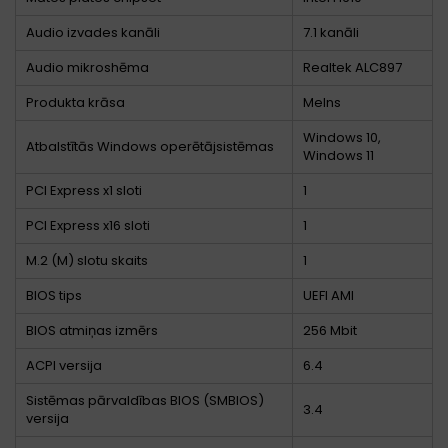
Audio izvades kanāli
7.1 kanāli
Audio mikroshēma
Realtek ALC897
Produkta krāsa
Melns
Windows 10,
Atbalstītās Windows operētājsistēmas
Windows 11
PCI Express x1 sloti
1
PCI Express x16 sloti
1
M.2 (M) slotu skaits
1
BIOS tips
UEFI AMI
BIOS atmiņas izmērs
256 Mbit
ACPI versija
6.4
Sistēmas pārvaldības BIOS (SMBIOS)
3.4
versija