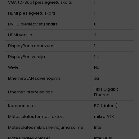
VGA (D-Sub) pieslēgvietu skaits
1
HDMI pieslēgvietu skaits
1
DVI-D pieslēgvietu skaits
0
HDMI versija
2.1
DisplayPorts daudzums
1
DisplayPort versija
1.4
Wi-Fi
Nē
Ethernet/LAN savienojums
Jā
Tīkls Gigabit
Ethernet interfeisa tips
Ethernet
Komponente
PC (dators)
Mātes plates formas faktors
mikro ATX
Mātesplates mikroshēmojuma saime
Intel
Mātes plates chipset
Intel H610