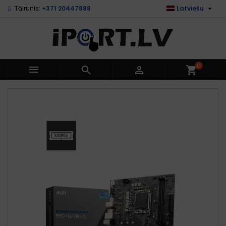

Tālrunis:
+371 20447888
Latviešu
0



shopping_cart