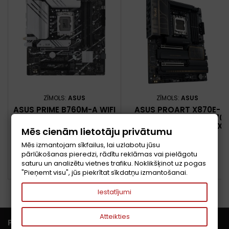
ZĪMOLS:
ASUS
ZĪMOLS:
ASUS
ASUS PRIME B760M-A WIFI
ASUS PROART X870E-
D4 INTEL B760 LGA 1700
CREATOR WIFI AMD X870E
MIKRO ATX
AM5 PIESLĒGVIETA ATX
Mēs cienām lietotāju privātumu
Cena
Cena
123,33 €
442,96 €
Mēs izmantojam sīkfailus, lai uzlabotu jūsu
pārlūkošanas pieredzi, rādītu reklāmas vai pielāgotu
Pievienot grozam
Pievienot grozam


saturu un analizētu vietnes trafiku. Noklikšķinot uz pogas


PIEEJAMS
PIEEJAMS
"Pieņemt visu", jūs piekrītat sīkdatņu izmantošanai.
Iestatījumi
Atteikties

PRECES