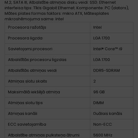
M.2, SATA III, Atbalstītie atmiņas disku veidi: SSD. Ethernet
interfeisa tips: Tīkls Gigabit Ethernet. Komponente: PC (dators),
Mātes plates formas faktors: mikro ATX, Mātesplates
mikroshēmojuma saime: Intel
Procesora ražotājs
Intel
Procesora ligzda
LGA 1700
Savietojami procesori
Intel® Core™ i9
Atbalstītās procesoru ligzdas
LGA 1700
Atbalstītās atmiņas veidi
DDR5-SDRAM
Atmiņas slotu skaits
2
Maksimālā iekšējā atmiņa
96 GB
Atmiņas slotu tips
DIMM
Atmiņas kanāli
Duālais kanāls
ECC savietojamība
Non-ECC
Atbalstītie atmiņas pulksteņa ātrumi
5600 MHz