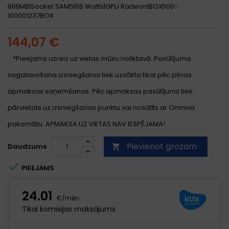
6|16MB|Socket SAM5|65 Watts|GPU Radeon|BOX|100-
100001237BOX
144,07 €
*Pieejams uzreiz uz vietas mūsu noliktavā. Pasūtījuma
sagatavošana izsniegšanai tiek uzsākta tikai pēc pilnas
apmaksas saņemšanas. Pēc apmaksas pasūtījums tiek
pārvietots uz izsniegšanas punktu vai nosūtīts ar Omniva
pakomātu. APMAKSA UZ VIETAS NAV IESPĒJAMA!
Pievienot grozam
Daudzums


PIEEJAMS