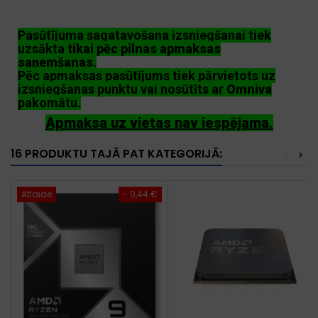
Pasūtījuma sagatavošana izsniegšanai tiek
uzsākta
tikai pēc pilnas apmaksas
saņemšanas
.
Pēc apmaksas pasūtījums tiek pārvietots uz
izsniegšanas punktu vai nosūtīts ar
Omniva
pakomātu.
Apmaksa uz vietas nav iespējama.
16 PRODUKTU TAJĀ PAT KATEGORIJĀ:
<
>
Atlaide
- 0,44 €