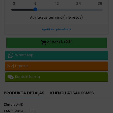
APMAKSĀ TŪLĪT

WhatsApp
E-pasts
Kontaktforma
PRODUKTA DETAĻAS
KLIENTU ATSAUKSMES
Zīmols
AMD
EAN13
730143316163