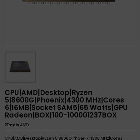
CPU|AMD|Desktop|Ryzen
5|8600G|Phoenix|4300 MHz|Cores
6|16MB|Socket SAM5|65 Watts|GPU
Radeon|BOX|100-100001237BOX
Zīmols
AMD
CPU|AMD|Desktop|Ryzen 5|8600G|Phoenix|4300 MHz|Cores