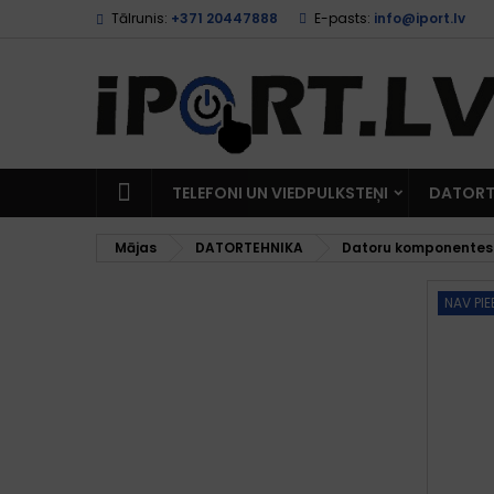
Tālrunis:
+371 20447888
E-pasts:
info@iport.lv
TELEFONI UN VIEDPULKSTEŅI
DATORT
Mājas
DATORTEHNIKA
Datoru komponentes
NAV PI