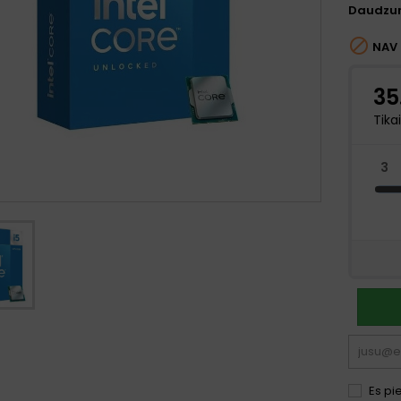
Daudzu

NAV 
Es pi