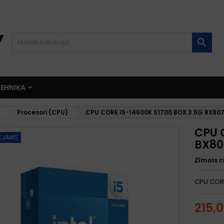

EHNIKA
Procesori (CPU)
CPU CORE I5-14600K S1700 BOX 3.5G BX807
CPU 
EEJAMS
BX80
Zīmols
I
CPU CORE
215,