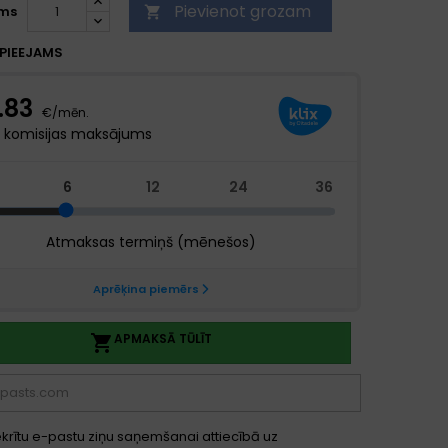
Pievienot grozam
ms

PIEEJAMS
APMAKSĀ TŪLĪT

ekrītu e-pastu ziņu saņemšanai attiecībā uz