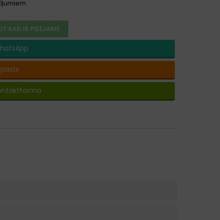
ījumiem.
OT KAD IR PIEEJAMS
hatsApp
-pasts
ontaktforma