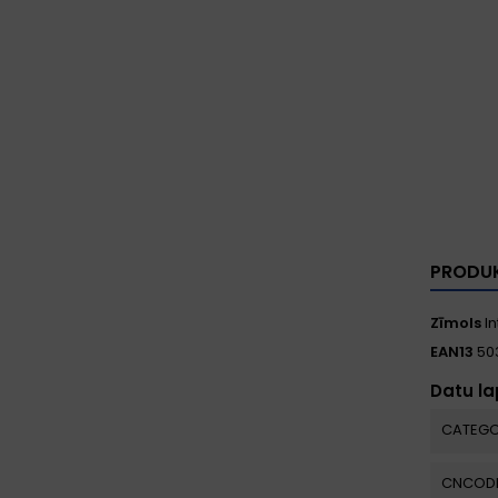
PRODUK
Zīmols
In
EAN13
50
Datu l
CATEGO
CNCOD