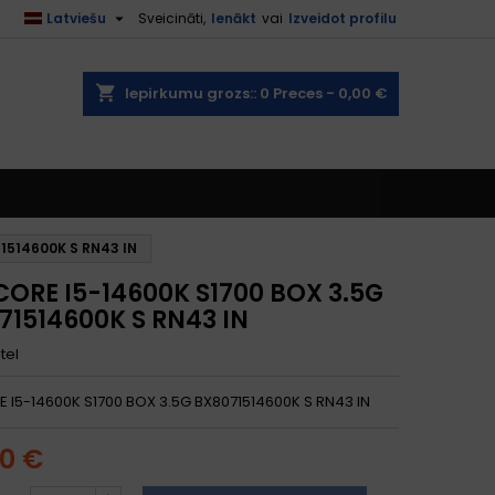

Latviešu
Sveicināti,
Ienākt
vai
Izveidot profilu
shopping_cart
Iepirkumu grozs::
0
Preces - 0,00 €
1514600K S RN43 IN
CORE I5-14600K S1700 BOX 3.5G
71514600K S RN43 IN
ntel
 I5-14600K S1700 BOX 3.5G BX8071514600K S RN43 IN
00 €