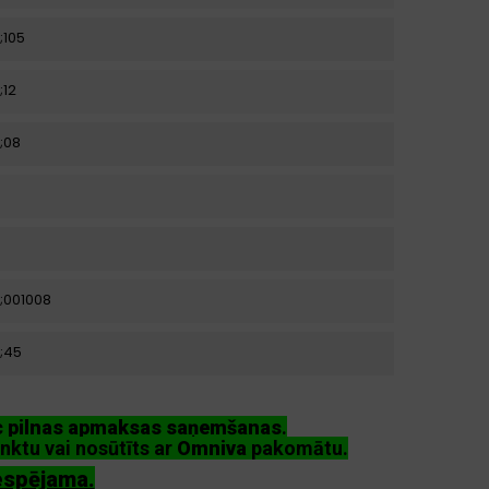
;105
;12
;08
;001008
;45
ēc pilnas apmaksas saņemšanas
.
nktu vai nosūtīts ar
Omniva
pakomātu.
espējama.