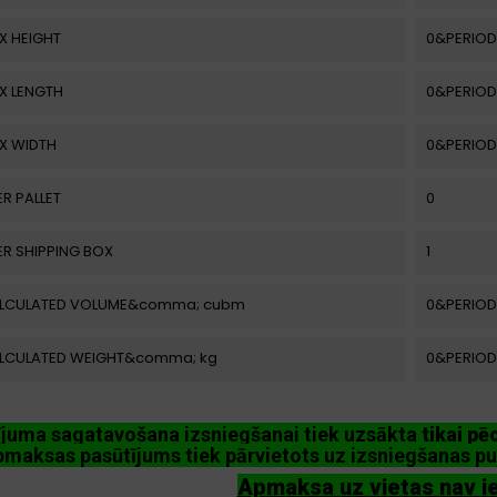
X HEIGHT
0&PERIOD
X LENGTH
0&PERIOD
X WIDTH
0&PERIOD
ER PALLET
0
ER SHIPPING BOX
1
ALCULATED VOLUME&comma; cubm
0&PERIOD
ALCULATED WEIGHT&comma; kg
0&PERIOD
ījuma sagatavošana izsniegšanai tiek uzsākta
tikai p
maksas pasūtījums tiek pārvietots uz izsniegšanas pu
Apmaksa uz vietas nav i