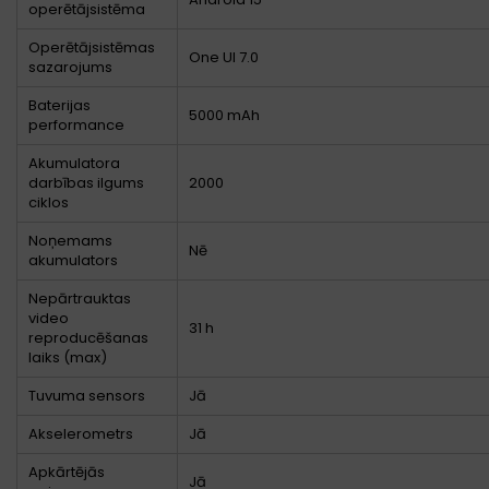
operētājsistēma
Operētājsistēmas
One UI 7.0
sazarojums
Baterijas
5000 mAh
performance
Akumulatora
darbības ilgums
2000
ciklos
Noņemams
Nē
akumulators
Nepārtrauktas
video
31 h
reproducēšanas
laiks (max)
Tuvuma sensors
Jā
Akselerometrs
Jā
Apkārtējās
Jā