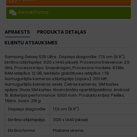
Kontaktforma
APRAKSTS
PRODUKTA DETAĻAS
KLIENTU ATSAUKSMES
Samsung Galaxy S25 Ultra . Displeja diagonāle: 17,5 cm (6.9"),
Ekrāna izšķirtspēja: 3120 x 1440 pikseļi. Procesora frekvence: 3,5
GHz, Procesora tips: Snapdragon, Procesora modelis: 8 Elite.
RAM ietilpība: 12 GB, Iekšējās glabātuves ietilpība: 1 TB.
Aizmugurējās kameras izšķirtspēja (ciparu): 200 MP,
Aizmugurējās kameras veids: Četras kameras. SIM kartes
spējas: Divas SIM kartes. Nodrošināta operētājsistēma: Android
15. Baterijas performance: 5000 mAh. Produkta krāsa: Pelēks,
Titāns. Svars: 218 g
Displeja diagonāle
17,5 cm (6.9")
Ekrāna izšķirtspēja
3120 x 1440 pikseļi
Ekrāna forma
Plakana virsma