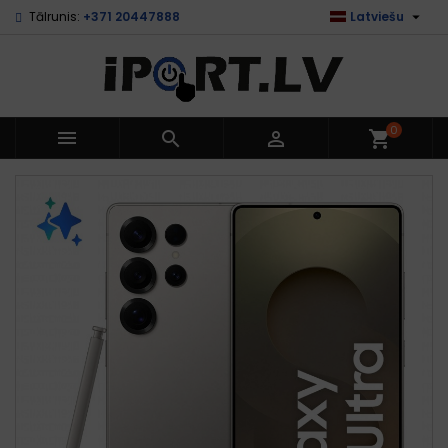

Tālrunis:
+371 20447888
Latviešu
0



shopping_cart