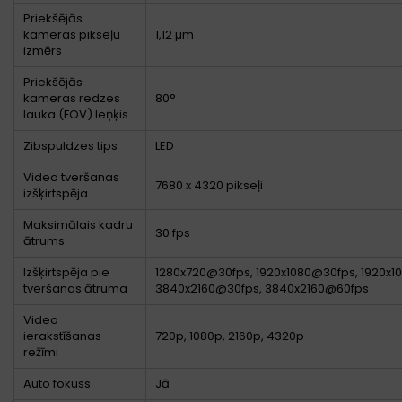
Priekšējās
kameras pikseļu
1,12 µm
izmērs
Priekšējās
kameras redzes
80°
lauka (FOV) leņķis
Zibspuldzes tips
LED
Video tveršanas
7680 x 4320 pikseļi
izšķirtspēja
Maksimālais kadru
30 fps
ātrums
Izšķirtspēja pie
1280x720@30fps, 1920x1080@30fps, 1920x1
tveršanas ātruma
3840x2160@30fps, 3840x2160@60fps
Video
ierakstīšanas
720p, 1080p, 2160p, 4320p
režīmi
Auto fokuss
Jā