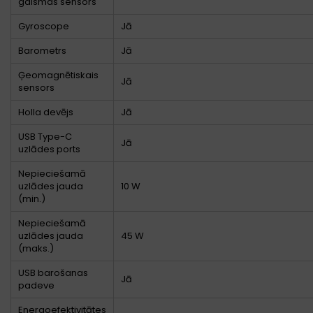
gaismas sensors
Gyroscope
Jā
Barometrs
Jā
Ģeomagnētiskais
Jā
sensors
Holla devējs
Jā
USB Type-C
Jā
uzlādes ports
Nepieciešamā
uzlādes jauda
10 W
(min.)
Nepieciešamā
uzlādes jauda
45 W
(maks.)
USB barošanas
Jā
padeve
Energoefektivitātes