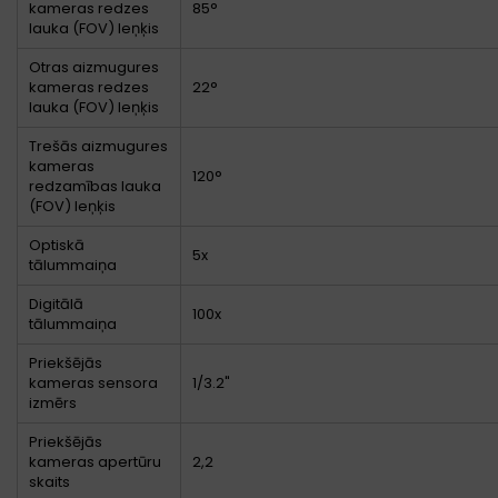
kameras redzes
85°
lauka (FOV) leņķis
Otras aizmugures
kameras redzes
22°
lauka (FOV) leņķis
Trešās aizmugures
kameras
120°
redzamības lauka
(FOV) leņķis
Optiskā
5x
tālummaiņa
Digitālā
100x
tālummaiņa
Priekšējās
kameras sensora
1/3.2"
izmērs
Priekšējās
kameras apertūru
2,2
skaits