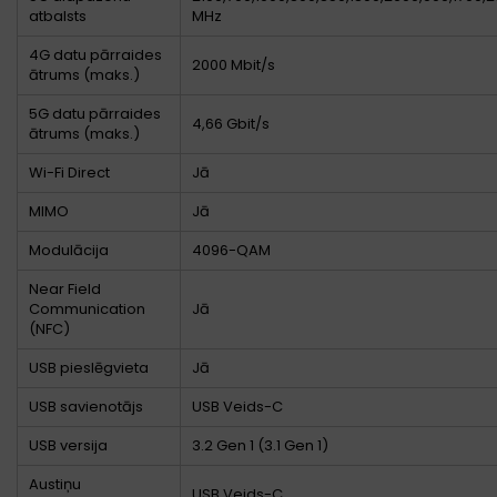
atbalsts
MHz
4G datu pārraides
2000 Mbit/s
ātrums (maks.)
5G datu pārraides
4,66 Gbit/s
ātrums (maks.)
Wi-Fi Direct
Jā
MIMO
Jā
Modulācija
4096-QAM
Near Field
Communication
Jā
(NFC)
USB pieslēgvieta
Jā
USB savienotājs
USB Veids-C
USB versija
3.2 Gen 1 (3.1 Gen 1)
Austiņu
USB Veids-C