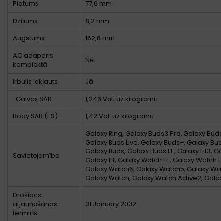
Platums
77,6 mm
Dziļums
8,2 mm
Augstums
162,8 mm
AC adaperis
Nē
komplektā
Irbulis iekļauts
Jā
. Galvas SAR
1,246 Vati uz kilogramu
Body SAR (ES)
1,42 Vati uz kilogramu
Galaxy Ring, Galaxy Buds3 Pro, Galaxy Buds
Galaxy Buds Live, Galaxy Buds+, Galaxy Bu
Galaxy Buds, Galaxy Buds FE, Galaxy Fit3, Gal
Savietojamība
Galaxy Fit, Galaxy Watch FE, Galaxy Watch 
Galaxy Watch6, Galaxy Watch5, Galaxy Wa
Galaxy Watch, Galaxy Watch Active2, Gala
Drošības
atjaunošanas
31 January 2032
termiņš