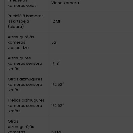
Priekšējās
Viena kamera
kameras veids
Priekšējā kameras
izšķirtspēja
12 MP
(ciparu)
Aizmugurējās
kameras
Jā
zibspuldze
Aizmugures
kameras sensora
1/1.3"
izmērs
Otras aizmugures
kameras sensora
1/2.52"
izmērs
Trešās aizmugures
kameras sensora
1/2.52"
izmērs
Otrās
aizmugurējās
kameras
50 MP