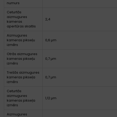
numurs
Ceturtās
aizmugures
2,4
kameras
apertūras skaitlis
Aizmugures
kameras pikseļu
0,6 µm
izmērs
Otrās aizmugures
kameras pikseļu
0,7 µm
izmērs
Trešās aizmugures
kameras pikseļa
0,7 µm
izmērs
Ceturtās
aizmugures
1,12 µm
kameras pikseļa
izmērs
Aizmugures