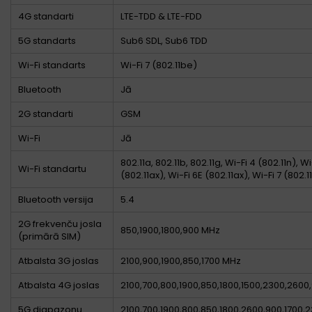
4G standarti
LTE-TDD & LTE-FDD
5G standarts
Sub6 SDL, Sub6 TDD
Wi-Fi standarts
Wi-Fi 7 (802.11be)
Bluetooth
Jā
2G standarti
GSM
Wi-Fi
Jā
802.11a, 802.11b, 802.11g, Wi-Fi 4 (802.11n), Wi
Wi-Fi standartu
(802.11ax), Wi-Fi 6E (802.11ax), Wi-Fi 7 (802.
Bluetooth versija
5.4
2G frekvenču josla
850,1900,1800,900 MHz
(primārā SIM)
Atbalsta 3G joslas
2100,900,1900,850,1700 MHz
Atbalsta 4G joslas
2100,700,800,1900,850,1800,1500,2300,2600
5G diapazonu
2100,700,1900,800,850,1800,2600,900,1700,