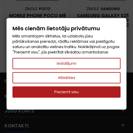
ZĪMOLS:
POCO
ZĪMOLS:
SAMSUNG
MOBILE PHONE POCO M8
SAMSUNG GALAXY S25
5G/8/256GB SILVER
15,8 CM (6.2") DIVAS SIM
MZB0MABEU POCO
KARTES ANDROID 15 5G
Mēs cienām lietotāju privātumu
USB VEIDS-C 12 GB 256 GB
Cena
Cena
264,32 €
604,31 €
4000 MAH ZILS
Mēs izmantojam sīkfailus, lai uzlabotu jūsu
pārlūkošanas pieredzi, rādītu reklāmas vai pielāgotu
Pievienot grozam
Pievienot grozam


saturu un analizētu vietnes trafiku. Noklikšķinot uz pogas


PIEEJAMS
PIEEJAMS
"Pieņemt visu", jūs piekrītat sīkdatņu izmantošanai.
Iestatījumi
Atteikties

PRECES
Pieņemt visu

KOMPĀNIJA

JŪSU KONTS

KONTAKTI