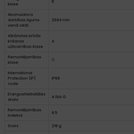
B
klase
Akumulatora
darbības ilgums
2694 min
vienā ciklā
Atkārtotas brīvās
krišanas
A
uzticamības klase
Remontējamības
C
klase
International
Protection (IP)
IP68
code
Energoefektivitātes
A līdz G
skala
Remontējamības
8.5
indekss
Svars
218 g