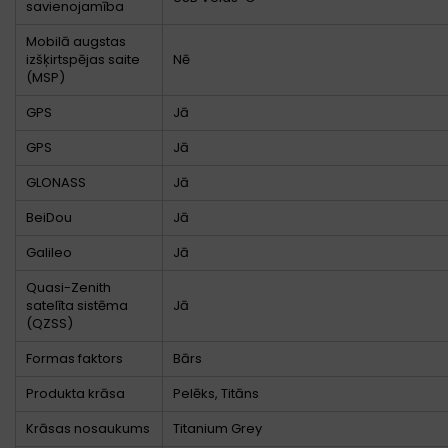
savienojamība
Mobilā augstas
izšķirtspējas saite
Nē
(MSP)
GPS
Jā
GPS
Jā
GLONASS
Jā
BeiDou
Jā
Galileo
Jā
Quasi-Zenith
satelīta sistēma
Jā
(QZSS)
Formas faktors
Bārs
Produkta krāsa
Pelēks, Titāns
Krāsas nosaukums
Titanium Grey