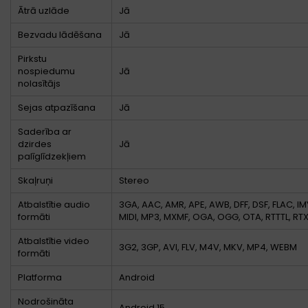
Ātrā uzlāde
Jā
Bezvadu lādēšana
Jā
Pirkstu
nospiedumu
Jā
nolasītājs
Sejas atpazīšana
Jā
Saderība ar
dzirdes
Jā
palīglīdzekļiem
Skaļruņi
Stereo
Atbalstītie audio
3GA, AAC, AMR, APE, AWB, DFF, DSF, FLAC, IM
formāti
MIDI, MP3, MXMF, OGA, OGG, OTA, RTTTL, RT
Atbalstītie video
3G2, 3GP, AVI, FLV, M4V, MKV, MP4, WEBM
formāti
Platforma
Android
Nodrošināta
Android 15