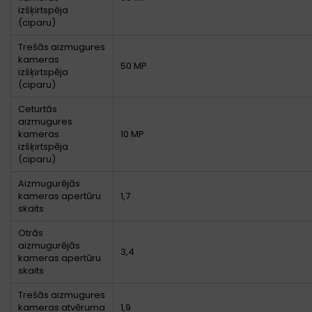
izšķirtspēja
(ciparu)
Trešās aizmugures
kameras
50 MP
izšķirtspēja
(ciparu)
Ceturtās
aizmugures
kameras
10 MP
izšķirtspēja
(ciparu)
Aizmugurējās
kameras apertūru
1,7
skaits
Otrās
aizmugurējās
3,4
kameras apertūru
skaits
Trešās aizmugures
kameras atvēruma
1,9