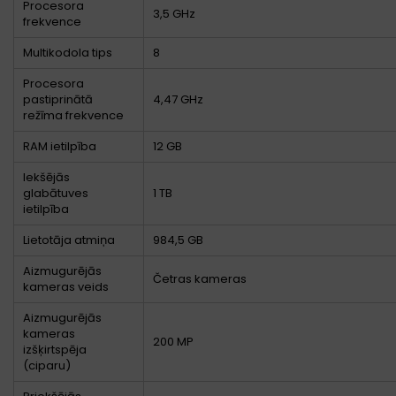
Procesora
3,5 GHz
frekvence
Multikodola tips
8
Procesora
pastiprinātā
4,47 GHz
režīma frekvence
RAM ietilpība
12 GB
Iekšējās
glabātuves
1 TB
ietilpība
Lietotāja atmiņa
984,5 GB
Aizmugurējās
Četras kameras
kameras veids
Aizmugurējās
kameras
200 MP
izšķirtspēja
(ciparu)