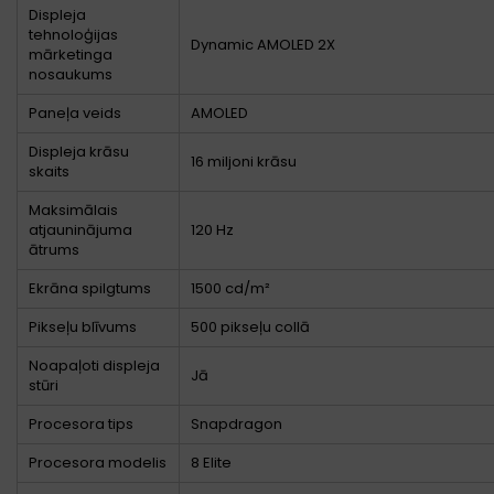
Displeja
tehnoloģijas
Dynamic AMOLED 2X
mārketinga
nosaukums
Paneļa veids
AMOLED
Displeja krāsu
16 miljoni krāsu
skaits
Maksimālais
atjauninājuma
120 Hz
ātrums
Ekrāna spilgtums
1500 cd/m²
Pikseļu blīvums
500 pikseļu collā
Noapaļoti displeja
Jā
stūri
Procesora tips
Snapdragon
Procesora modelis
8 Elite