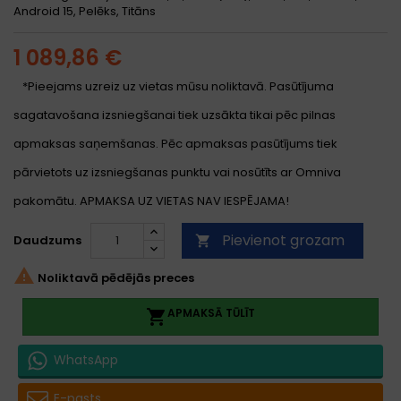
Android 15, Pelēks, Titāns
1 089,86 €
*Pieejams uzreiz uz vietas mūsu noliktavā. Pasūtījuma
sagatavošana izsniegšanai tiek uzsākta tikai pēc pilnas
apmaksas saņemšanas. Pēc apmaksas pasūtījums tiek
pārvietots uz izsniegšanas punktu vai nosūtīts ar Omniva
pakomātu. APMAKSA UZ VIETAS NAV IESPĒJAMA!
Pievienot grozam
Daudzums


Noliktavā pēdējās preces
APMAKSĀ TŪLĪT

WhatsApp
E-pasts