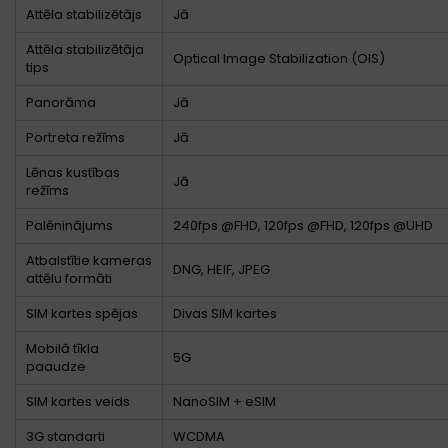
Attēla stabilizētājs
Jā
Attēla stabilizētāja
Optical Image Stabilization (OIS)
tips
Panorāma
Jā
Portreta režīms
Jā
Lēnas kustības
Jā
režīms
Palēninājums
240fps @FHD, 120fps @FHD, 120fps @UHD
Atbalstītie kameras
DNG, HEIF, JPEG
attēlu formāti
SIM kartes spējas
Divas SIM kartes
Mobilā tīkla
5G
paaudze
SIM kartes veids
NanoSIM + eSIM
3G standarti
WCDMA