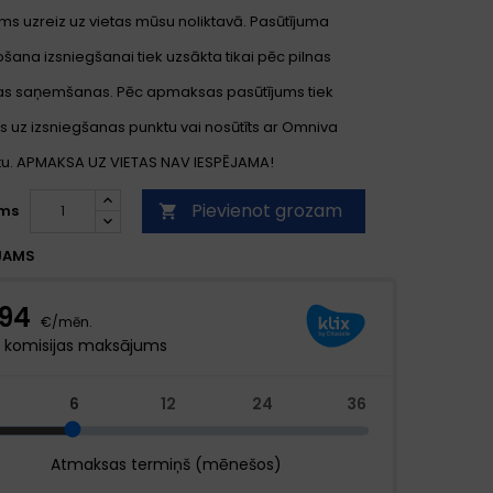
ms uzreiz uz vietas mūsu noliktavā. Pasūtījuma
ana izsniegšanai tiek uzsākta tikai pēc pilnas
s saņemšanas. Pēc apmaksas pasūtījums tiek
s uz izsniegšanas punktu vai nosūtīts ar Omniva
. APMAKSA UZ VIETAS NAV IESPĒJAMA!
Pievienot grozam
ms

JAMS