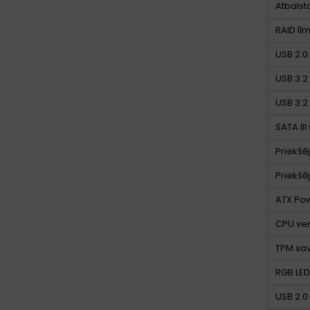
Atbalst
RAID lī
USB 2.0
USB 3.2 
USB 3.2
SATA III
Priekšē
Priekšē
ATX Pow
CPU ven
TPM sav
RGB LED
USB 2.0