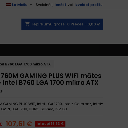

Latviešu
Sveicināti,
Ienākt
vai
Izveidot profilu
shopping_cart
Iepirkumu grozs::
0
Preces - 0,00 €
el B760 LGA 1700 mikro ATX
B760M GAMING PLUS WIFI mātes
 Intel B760 LGA 1700 mikro ATX
SI
 GAMING PLUS WIFI, Intel, LGA 1700, Intel® Celeron®, Intel®
 Gold, LGA 1700, DDR5-SDRAM, 192 GB
107,61 €
 €
Ietaupi 19,63 €