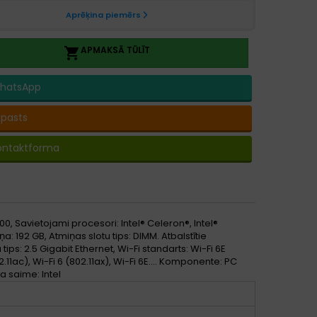
APMAKSĀ TŪLĪT

hatsApp
-pasts
ontaktforma
0, Savietojami procesori: Intel® Celeron®, Intel®
 192 GB, Atmiņas slotu tips: DIMM. Atbalstītie
sa tips: 2.5 Gigabit Ethernet, Wi-Fi standarts: Wi-Fi 6E
02.11ac), Wi-Fi 6 (802.11ax), Wi-Fi 6E.... Komponente: PC
 saime: Intel