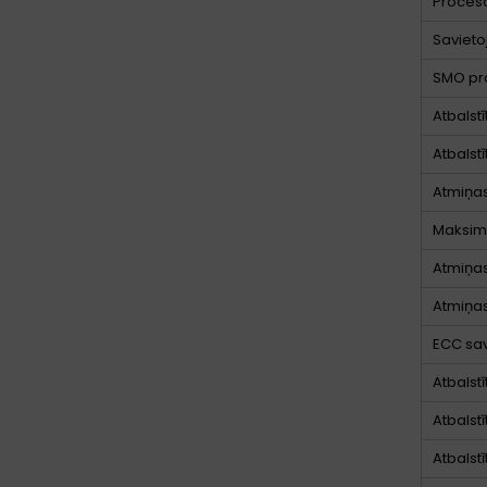
Proceso
Savieto
SMO pro
Atbalst
Atbalst
Atmiņas
Maksimā
Atmiņas
Atmiņas
ECC sa
Atbalst
Atbalst
Atbalstī