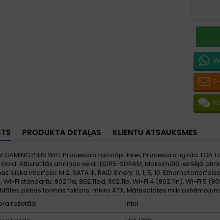
W
E
K
STS
PRODUKTA DETAĻAS
KLIENTU ATSAUKSMES
 GAMING PLUS WIFI. Procesora ražotājs: Intel, Procesora ligzda: LGA 170
Gold. Atbalstītās atmiņas veidi: DDR5-SDRAM, Maksimālā iekšējā atmiņa:
 diska interfeisi: M.2, SATA III, RAID līmeņi: 0, 1, 5, 10. Ethernet interfei
, Wi-Fi standartu: 802.11a, 802.11ad, 802.11b, Wi-Fi 4 (802.11n), Wi-Fi 5 (8
 Mātes plates formas faktors: mikro ATX, Mātesplates mikroshēmojuma
ra ražotājs
Intel