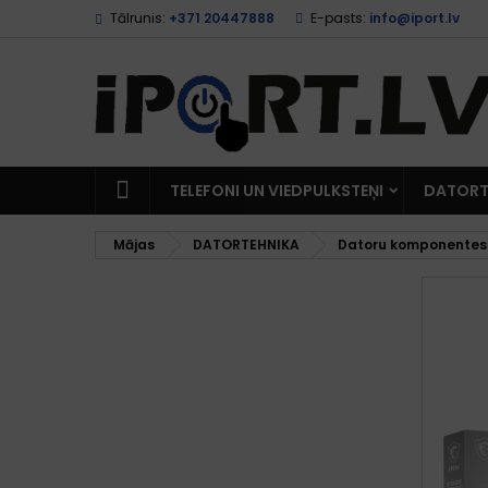
Tālrunis:
+371 20447888
E-pasts:
info@iport.lv
TELEFONI UN VIEDPULKSTEŅI
DATORT
Mājas
DATORTEHNIKA
Datoru komponentes