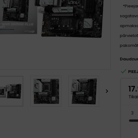
*Pieeja
sagatavoš
apmaksa
pārvietot
pakomātu
Daudzu

PIEE
