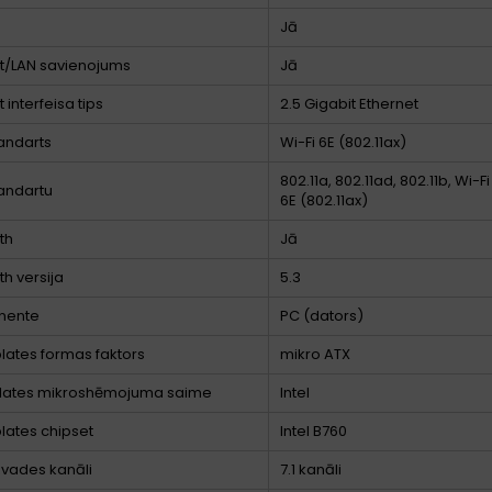
Jā
t/LAN savienojums
Jā
 interfeisa tips
2.5 Gigabit Ethernet
tandarts
Wi-Fi 6E (802.11ax)
802.11a, 802.11ad, 802.11b, Wi-Fi
tandartu
6E (802.11ax)
th
Jā
th versija
5.3
nente
PC (dators)
lates formas faktors
mikro ATX
lates mikroshēmojuma saime
Intel
lates chipset
Intel B760
zvades kanāli
7.1 kanāli