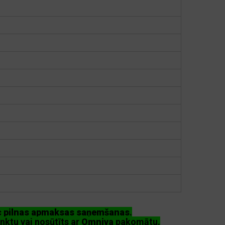
ēc pilnas apmaksas saņemšanas
.
nktu vai nosūtīts ar
Omniva
pakomātu.