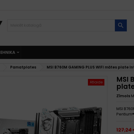

EHNIKA
Pamatplates
MSI B760M GAMING PLUS WIFI mātes plate Int
MSI 
Atlaide
plate
Zīmols
M
MSI B760M
Pentium®
127,24