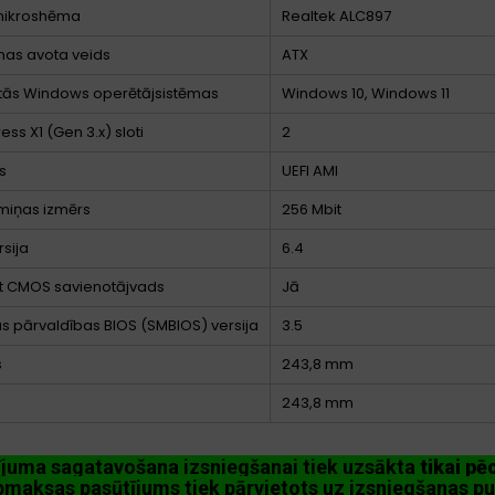
mikroshēma
Realtek ALC897
as avota veids
ATX
ītās Windows operētājsistēmas
Windows 10, Windows 11
ess X1 (Gen 3.x) sloti
2
s
UEFI AMI
miņas izmērs
256 Mbit
rsija
6.4
t CMOS savienotājvads
Jā
s pārvaldības BIOS (SMBIOS) versija
3.5
s
243,8 mm
243,8 mm
ījuma sagatavošana izsniegšanai tiek uzsākta
tikai p
maksas pasūtījums tiek pārvietots uz izsniegšanas pu