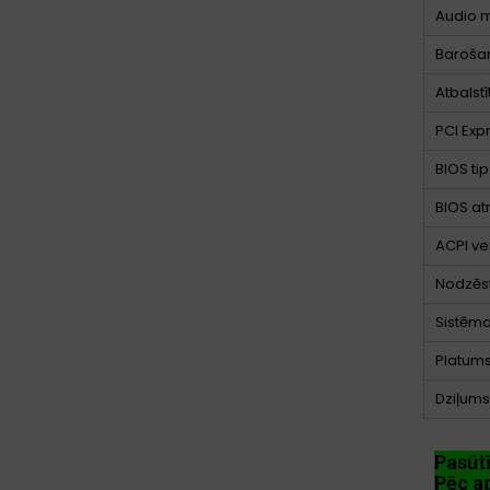
Audio 
Barošan
Atbalst
PCI Expr
BIOS tip
BIOS at
ACPI ve
Nodzēs
Sistēma
Platum
Dziļums
Pasūt
Pēc ap