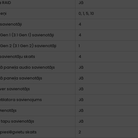
a RAID
Jā
meņi
0, 1, 5, 10
 savienotāji
4
Gen 1 (3.1 Gen 1) savienotāji
4
 Gen 2 (3.1 Gen 2) savienotāji
1
 savienotāju skaits
4
jā paneļa audio savienotājs
Jā
jā paneļa savienotājs
Jā
er savienotājs
Jā
tilatora savienojums
Jā
ienotājs
Jā
 tapu savienotājs
Jā
 pieslēgvietu skaits
2