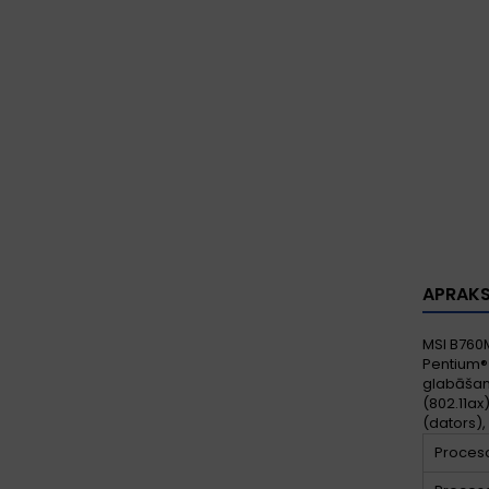
APRAK
MSI B760M
Pentium® 
glabāšanas
(802.11ax)
(dators),
Proceso