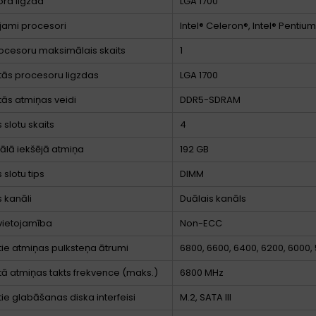
ra ligzda
LGA 1700
jami procesori
Intel® Celeron®, Intel® Pentiu
cesoru maksimālais skaits
1
ītās procesoru ligzdas
LGA 1700
ītās atmiņas veidi
DDR5-SDRAM
 slotu skaits
4
lā iekšējā atmiņa
192 GB
 slotu tips
DIMM
 kanāli
Duālais kanāls
vietojamība
Non-ECC
ītie atmiņas pulksteņa ātrumi
6800, 6600, 6400, 6200, 6000,
ītā atmiņas takts frekvence (maks.)
6800 MHz
tie glabāšanas diska interfeisi
M.2, SATA III