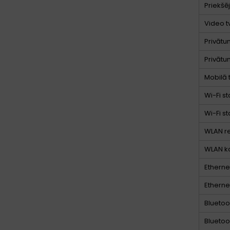
Priekšē
Video t
Privāt
Privātu
Mobilā 
Wi-Fi s
Wi-Fi s
WLAN re
WLAN ko
Etherne
Etherne
Bluetoo
Bluetoo