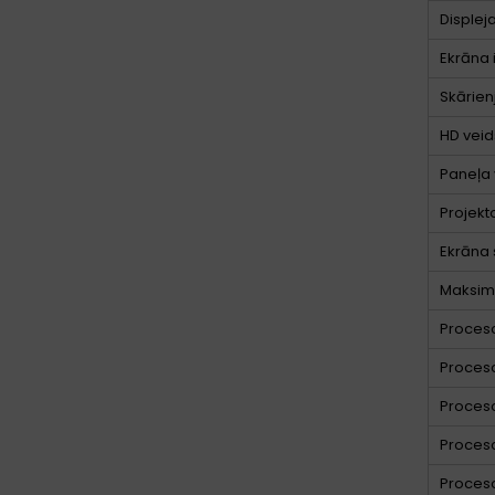
Displej
Ekrāna 
Skārien
HD veid
Paneļa 
Projekt
Ekrāna 
Maksimā
Proceso
Proceso
Proces
Proces
Proces