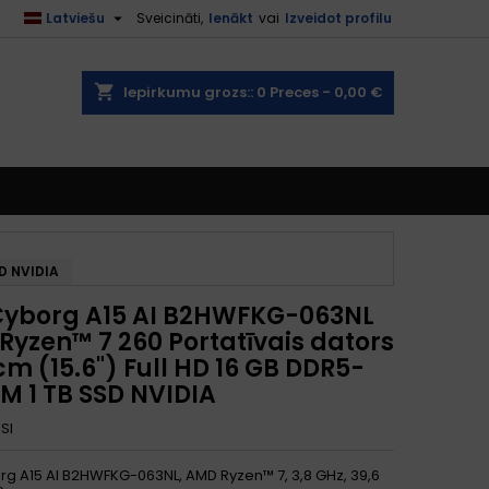

Latviešu
Sveicināti,
Ienākt
vai
Izveidot profilu
shopping_cart
Iepirkumu grozs::
0
Preces - 0,00 €
D NVIDIA
Cyborg A15 AI B2HWFKG-063NL
Ryzen™ 7 260 Portatīvais dators
cm (15.6") Full HD 16 GB DDR5-
M 1 TB SSD NVIDIA
SI
rg A15 AI B2HWFKG-063NL, AMD Ryzen™ 7, 3,8 GHz, 39,6