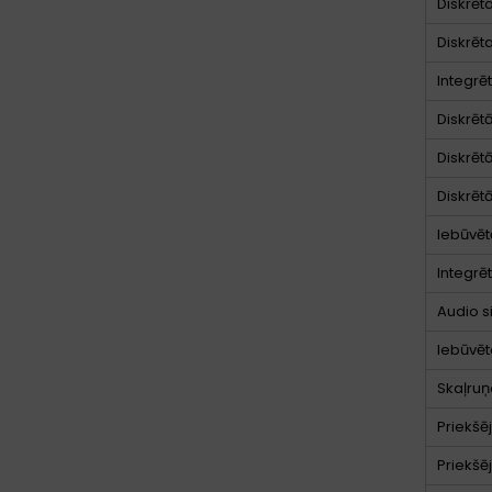
Diskrēt
Diskrēt
Integrē
Diskrēt
Diskrēt
Diskrēt
Iebūvēt
Integrē
Audio s
Iebūvēt
Skaļruņ
Priekšē
Priekšē