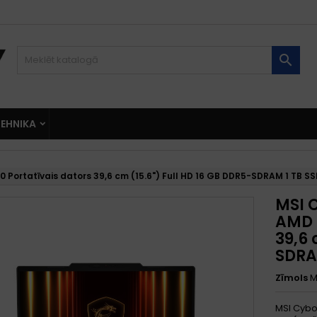

EHNIKA
Portatīvais dators 39,6 cm (15.6") Full HD 16 GB DDR5-SDRAM 1 TB SS
MSI 
AMD 
39,6 
SDRA
Zīmols
M
MSI Cybo