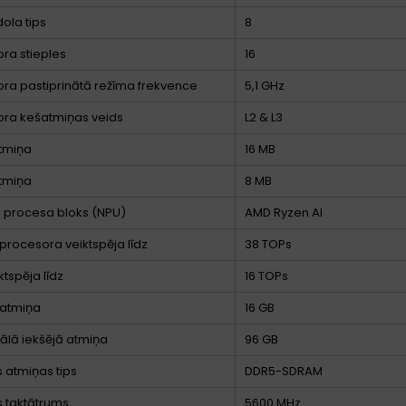
dola tips
8
ra stieples
16
ra pastiprinātā režīma frekvence
5,1 GHz
ora kešatmiņas veids
L2 & L3
tmiņa
16 MB
tmiņa
8 MB
 procesa bloks (NPU)
AMD Ryzen AI
procesora veiktspēja līdz
38 TOPs
ktspēja līdz
16 TOPs
 atmiņa
16 GB
lā iekšējā atmiņa
96 GB
s atmiņas tips
DDR5-SDRAM
 taktātrums
5600 MHz