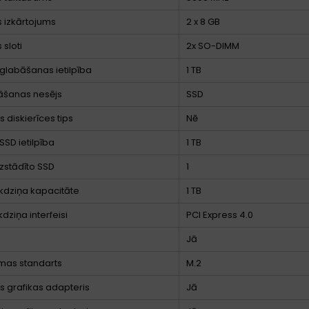
 izkārtojums
2 x 8 GB
 sloti
2x SO-DIMM
glabāšanas ietilpība
1 TB
āšanas nesējs
SSD
 diskierīces tips
Nē
SSD ietilpība
1 TB
uzstādīto SSD
1
kdziņa kapacitāte
1 TB
dziņa interfeisi
PCI Express 4.0
Jā
mas standarts
M.2
ts grafikas adapteris
Jā