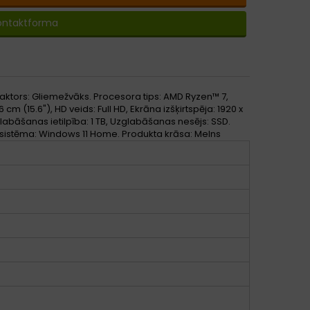
ontaktforma
aktors: Gliemežvāks. Procesora tips: AMD Ryzen™ 7,
 (15.6"), HD veids: Full HD, Ekrāna izšķirtspēja: 1920 x
glabāšanas ietilpība: 1 TB, Uzglabāšanas nesējs: SSD.
sistēma: Windows 11 Home. Produkta krāsa: Melns