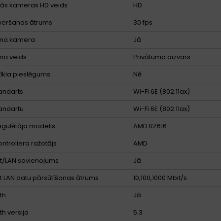
jās kameras HD veids
HD
veršanas ātrums
30 fps
uma kamera
Jā
ma veids
Privātuma aizvars
tīkla pieslēgums
Nē
tandarts
Wi-Fi 6E (802.11ax)
tandartu
Wi-Fi 6E (802.11ax)
gulētāja modelis
AMD RZ616
ntroliera ražotājs
AMD
t/LAN savienojums
Jā
t LAN datu pārsūtīšanas ātrums
10,100,1000 Mbit/s
th
Jā
th versija
5.3