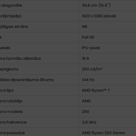
a diagonāle
39,6 cm (15.6")
izšķirtspēja
1920 x 1080 pikseļi
jūtīgais ekrāns
Nē
s
Full HD
veids
IPS-Level
ora formātu attiecība
16:9
spilgtums
250 cd/m²
lais atjauninājuma ātrums
144 Hz
ra tips
AMD Ryzen™ 7
ra ražotājs
AMD
ora modelis
260
ora frekvence
3,8 GHz
ora paaudze
AMD Ryzen 200 Series