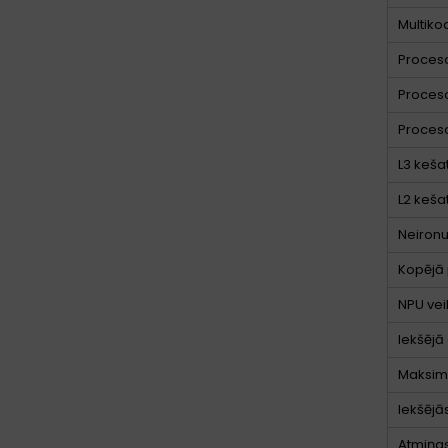
Multiko
Proceso
Proceso
Proces
L3 keša
L2 keša
Neironu
Kopējā 
NPU vei
Iekšējā
Maksimā
Iekšējā
Atmiņas