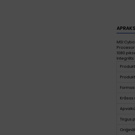
APRAK
MSI Cybor
Procesora
1080 piks
Integrēt
Produkt
Produkt
Formas 
Krāsas
Apvalka
Tirgus 
Oriģinā