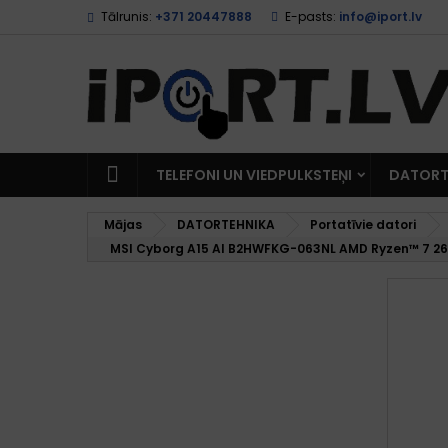
Tālrunis:
+371 20447888
E-pasts:
info@iport.lv
TELEFONI UN VIEDPULKSTEŅI
DATORT
Mājas
DATORTEHNIKA
Portatīvie datori
MSI Cyborg A15 AI B2HWFKG-063NL AMD Ryzen™ 7 260 