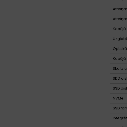
Atmiņas
Atmiņas
Kopējā 
Uzglab
Optiskās
Kopējā 
Skaits 
SDD dis
SSD disk
NVMe
SSD for
Integrē