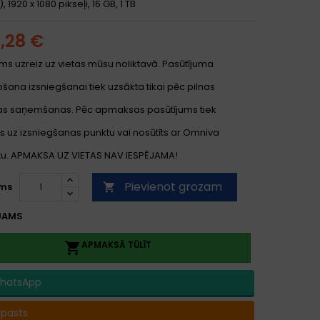
, 1920 x 1080 pikseļi, 16 GB, 1 TB
5,28 €
ms uzreiz uz vietas mūsu noliktavā. Pasūtījuma
ana izsniegšanai tiek uzsākta tikai pēc pilnas
s saņemšanas. Pēc apmaksas pasūtījums tiek
s uz izsniegšanas punktu vai nosūtīts ar Omniva
. APMAKSA UZ VIETAS NAV IESPĒJAMA!
Pievienot grozam
ms

JAMS
APMAKSĀ TŪLĪT

hatsApp
-pasts