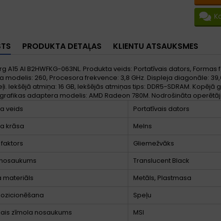
K
STS
PRODUKTA DETAĻAS
KLIENTU ATSAUKSMES
g A15 AI B2HWFKG-063NL. Produkta veids: Portatīvais dators, Formas f
 modelis: 260, Procesora frekvence: 3,8 GHz. Displeja diagonāle: 39,6 cm
eļi. Iekšējā atmiņa: 16 GB, Iekšējās atmiņas tips: DDR5-SDRAM. Kopējā 
s grafikas adaptera modelis: AMD Radeon 780M. Nodrošināta operētāj
a veids
Portatīvais dators
a krāsa
Melns
faktors
Gliemežvāks
 nosaukums
Translucent Black
 materiāls
Metāls, Plastmasa
pozicionēšana
Speļu
lais zīmola nosaukums
MSI