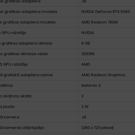
ais grafikas adapteris
Jā
ais grafikas adaptera modelis
NVIDIA GeForce RTX 5060
ts grafikas adaptera modelis
AMD Radeon 780M
ā GPU ražotājs
NVIDIA
ā grafikas adaptera atmiņa
8 GB
ās grafikas atmiņas veids
GDDR6
ā GPU ražotājs
AMD
tā grafiskā adaptera saime
AMD Radeon Graphics
istēma
Nahimic 3
o skaļruņu skaits
2
a jauda
2 W
jā kamera
Jā
jā kameras izšķirtspēja
1280 x 720 pikseļi