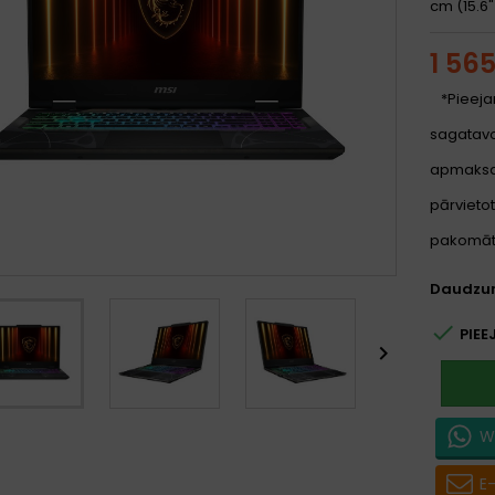
cm (15.6")
1 56
*Pieeja
sagatavoš
apmaksa
pārvietot
pakomātu
Daudzu

PIEE

W
E