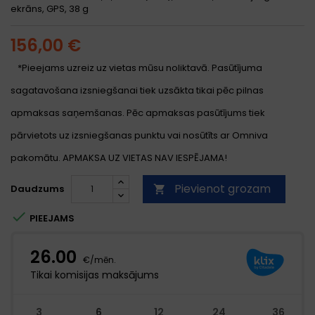
ekrāns, GPS, 38 g
156,00 €
*Pieejams uzreiz uz vietas mūsu noliktavā. Pasūtījuma
sagatavošana izsniegšanai tiek uzsākta tikai pēc pilnas
apmaksas saņemšanas. Pēc apmaksas pasūtījums tiek
pārvietots uz izsniegšanas punktu vai nosūtīts ar Omniva
pakomātu. APMAKSA UZ VIETAS NAV IESPĒJAMA!
Pievienot grozam
Daudzums


PIEEJAMS