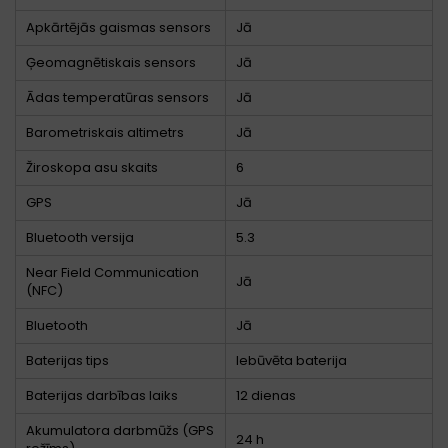
Apkārtējās gaismas sensors
Jā
Ģeomagnētiskais sensors
Jā
Ādas temperatūras sensors
Jā
Barometriskais altimetrs
Jā
Žiroskopa asu skaits
6
GPS
Jā
Bluetooth versija
5.3
Near Field Communication
Jā
(NFC)
Bluetooth
Jā
Baterijas tips
Iebūvēta baterija
Baterijas darbības laiks
12 dienas
Akumulatora darbmūžs (GPS
24 h