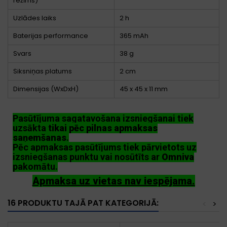
režīms)
Uzlādes laiks
2 h
Baterijas performance
365 mAh
Svars
38 g
Siksniņas platums
2 cm
Dimensijas (WxDxH)
45 x 45 x 11 mm
Pasūtījuma sagatavošana izsniegšanai tiek
uzsākta
tikai pēc pilnas apmaksas
saņemšanas
.
Pēc apmaksas pasūtījums tiek pārvietots uz
izsniegšanas punktu vai nosūtīts ar
Omniva
pakomātu.
Apmaksa uz vietas nav iespējama.
16 PRODUKTU TAJĀ PAT KATEGORIJĀ:
<
>