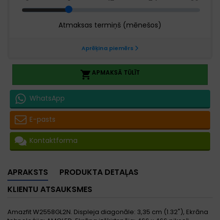
APMAKSĀ TŪLĪT

WhatsApp
E-pasts
Kontaktforma
APRAKSTS
PRODUKTA DETAĻAS
KLIENTU ATSAUKSMES
Amazfit W2558GL2N. Displeja diagonāle: 3,35 cm (1.32"), Ekrāna