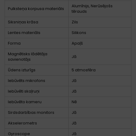
Alumīnijs, Nerūsējošs
Pulksteņa korpusa materiāls
tērauds
Siksniņas krāsa
Zils
Lentes materiāls
Silikons
Forma
Apaļš
Magnētisks lādētāja
Jā
savienotājs
Ūdens izturīgs
5 atmosfēra
Iebūvēts mikrofons
Jā
Iebūvēti skaļruņi
Jā
Iebūvēto kameru
Nē
Sirdsdarbības monitors
Jā
Akselerometrs
Jā
Gyroscope
Jā