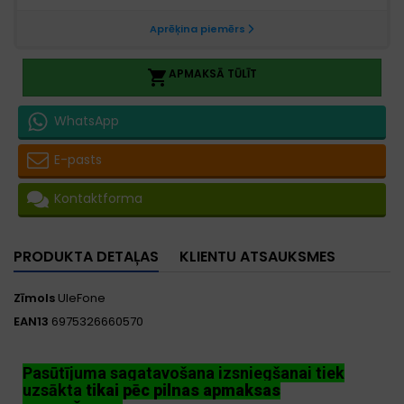
APMAKSĀ TŪLĪT

WhatsApp
E-pasts
Kontaktforma
PRODUKTA DETAĻAS
KLIENTU ATSAUKSMES
Zīmols
UleFone
EAN13
6975326660570
Pasūtījuma sagatavošana izsniegšanai tiek
uzsākta
tikai pēc pilnas apmaksas