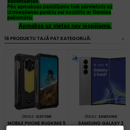
saņemšanas
.
Pēc apmaksas pasūtījums tiek pārvietots uz
izsniegšanas punktu vai nosūtīts ar
Omniva
pakomātu.
Apmaksa uz vietas nav iespējama.
16 PRODUKTU TAJĀ PAT KATEGORIJĀ:
<
>
ZĪMOLS:
ULEFONE
ZĪMOLS:
SAMSUNG
MOBILE PHONE RUGKING 5
SAMSUNG GALAXY Z
PRO/8/256GB BLACK
FOLD7 20,3 CM (8")