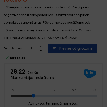
*Pieejams uzreiz uz vietas mūsu noliktavā. Pasūtījuma
sagatavošana izsniegšanai tiek uzsākta tikai pēc pilnas
apmaksas saņemšanas. Pēc apmaksas pasūtījums tiek
pārvietots uz izsniegšanas punktu vai nosūtīts ar Omniva
pakomātu. APMAKSA UZ VIETAS NAV IESPĒJAMA!
Pievienot grozam
Daudzums


PIEEJAMS