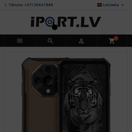

Tālrunis:
+371 20447888
Latviešu
0



shopping_cart