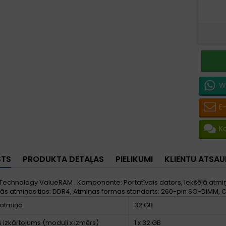
W
E
K
STS
PRODUKTA DETAĻAS
PIELIKUMI
KLIENTU ATSA
Technology ValueRAM . Komponente: Portatīvais dators, Iekšējā atmiņa:
jās atmiņas tips: DDR4, Atmiņas formas standarts: 260-pin SO-DIMM, 
 atmiņa
32 GB
 izkārtojums (moduļi x izmērs)
1 x 32 GB