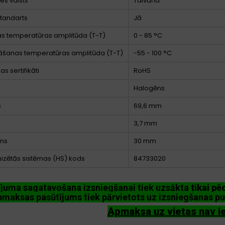
es valsts
Taivāna
tandarts
Jā
s temperatūras amplitūda (T-T)
0 - 85 °C
āšanas temperatūras amplitūda (T-T)
-55 - 100 °C
bas sertifikāti
RoHS
r
Halogēns
s
69,6 mm
3,7 mm
ms
30 mm
zētās sistēmas (HS) kods
84733020
ījuma sagatavošana izsniegšanai tiek uzsākta
tikai p
maksas pasūtījums tiek pārvietots uz izsniegšanas pu
Apmaksa uz vietas nav i