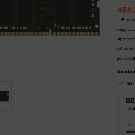
484,
*Pieeja
sagatavoš
apmaksa
pārvietot
pakomātu
Daudzu

PIEE