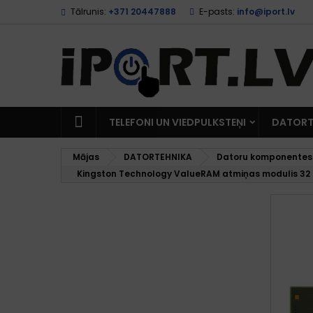
Tālrunis:
+371 20447888
E-pasts:
info@iport.lv
TELEFONI UN VIEDPULKSTEŅI
DATORT
Mājas
DATORTEHNIKA
Datoru komponentes
Kingston Technology ValueRAM atmiņas modulis 32 