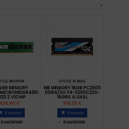
<
>
РЕНД:
MICRON
БРЕНД:
G.SKILL
БРЕ
VER MEMORY
NB MEMORY 16GB PC2500
SERV
MICRON|DDR4|16GB|RDIMM/ECC|3200
DDR4/SO F4-3200C22S-
MODULE|M
Z|1.2 V|CHIP
16GRS G.SKILL
MHZ
GANIZATION
V|MTC10
Цена
Цена
Ц
430,80 €
109,29 €
9
72|MTA18ASF2G72PDZ-
3G2R
В корзину
В корзину





В НАЛИЧИИ
В НАЛИЧИИ
В