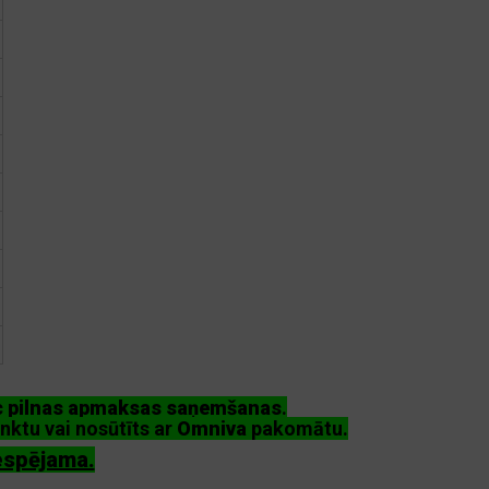
ēc pilnas apmaksas saņemšanas
.
nktu vai nosūtīts ar
Omniva
pakomātu.
espējama.