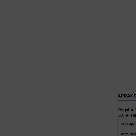
APRAK
Kingston 
GB, Iekšē
Iekšējā
Atmiņas