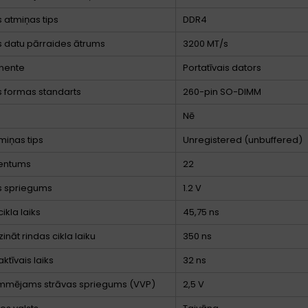
s atmiņas tips
DDR4
 datu pārraides ātrums
3200 MT/s
nente
Portatīvais dators
 formas standarts
260-pin SO-DIMM
Nē
miņas tips
Unregistered (unbuffered)
tentums
22
s spriegums
1.2 V
ikla laiks
45,75 ns
ināt rindas cikla laiku
350 ns
ktīvais laiks
32 ns
mmējams strāvas spriegums (VVP)
2,5 V