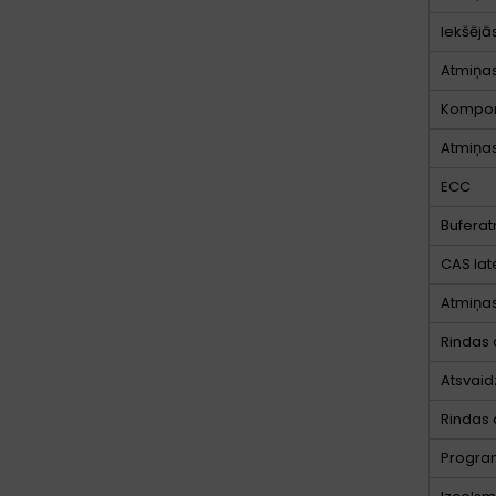
Iekšējā
Atmiņas
Kompo
Atmiņas
ECC
Buferat
CAS la
Atmiņa
Rindas c
Atsvaidz
Rindas a
Progra