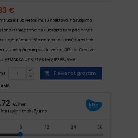
33 €
ms uzreiz uz vietas mūsu noliktavā. Pasūtījuma
ana izsniegšanai tiek uzsākta tikai pēc pilnas
s saņemšanas. Pēc apmaksas pasūtījums tiek
s uz izsniegšanas punktu vai nosūtīts ar Omniva
. APMAKSA UZ VIETAS NAV IESPĒJAMA!
Pievienot grozam
ms

JAMS