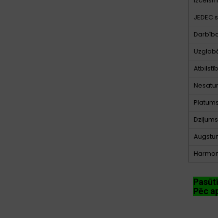
Izcelsm
JEDEC s
Darbība
Uzglab
Atbilstī
Nesatu
Platum
Dziļums
Augstu
Harmoni
Pasūt
Pēc ap