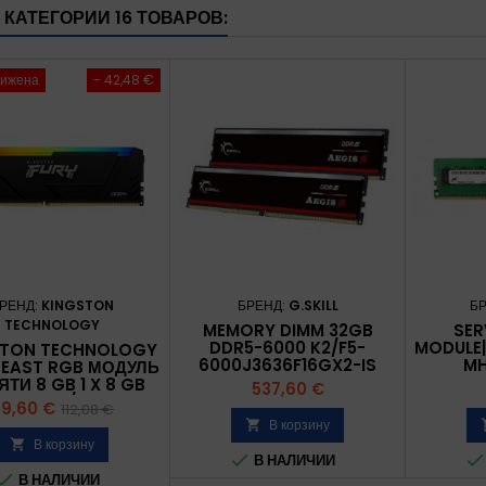
 КАТЕГОРИИ 16 ТОВАРОВ:
нижена
- 42,48 €
РЕНД:
KINGSTON
БРЕНД:
G.SKILL
Б
TECHNOLOGY
MEMORY DIMM 32GB
SER
DDR5-6000 K2/F5-
MODULE|
STON TECHNOLOGY
6000J3636F16GX2-IS
MH
BEAST RGB МОДУЛЬ
G.SKILL
OR
ТИ 8 GB 1 X 8 GB
Цена
537,60 €
2048MX
3200 MT/S 288-PIN
ена
Базовая
9,60 €
112,08 €
DIMM
В корзину

цена
В корзину



В НАЛИЧИИ

В НАЛИЧИИ