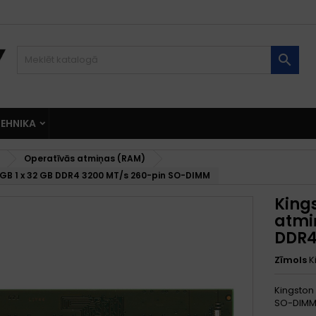

EHNIKA
Operatīvās atmiņas (RAM)
GB 1 x 32 GB DDR4 3200 MT/s 260-pin SO-DIMM
King
atmiņ
DDR4
Zīmols
K
Kingston
SO-DIM