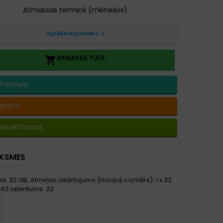
APMAKSĀ TŪLĪT

hatsApp
-pasts
ontaktforma
UKSMES
 32 GB, Atmiņas izkārtojums (moduļi x izmērs): 1 x 32
CAS latentums: 22