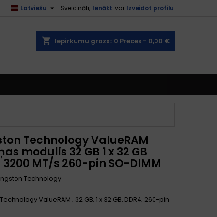

Latviešu
Sveicināti,
Ienākt
vai
Izveidot profilu
shopping_cart
Iepirkumu grozs::
0
Preces - 0,00 €
ston Technology ValueRAM
as modulis 32 GB 1 x 32 GB
 3200 MT/s 260-pin SO-DIMM
ingston Technology
 Technology ValueRAM , 32 GB, 1 x 32 GB, DDR4, 260-pin
M