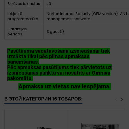
Skrūves iekļautas
Jā
Iekļautā
Norton Internet Security (OEM version) LAN
programmatūra
management software
Garantijas
3 gads(i)
periods
Pasūtījuma sagatavošana izsniegšanai tiek
uzsākta
tikai pēc pilnas apmaksas
saņemšanas
.
Pēc apmaksas pasūtījums tiek pārvietots uz
izsniegšanas punktu vai nosūtīts ar
Omniva
pakomātu.
Apmaksa uz vietas nav iespējama.
В ЭТОЙ КАТЕГОРИИ 16 ТОВАРОВ:
<
>