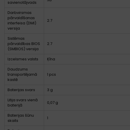
savienotājvads
Darbvirsmas
pārvaldīšanas
2.7
interfeisa (DMI)
versija
Sistēmas
pārvaldības BIOS
2.7
(SMBIOS) versija
Izcelsmes valsts
Ķīna
Daudzums
transportējamā
1 pcs
kastē
Baterijas svars
3 g
Litija svars vienā
0,07 g
baterijā
Baterijas šūnu
1
skaits