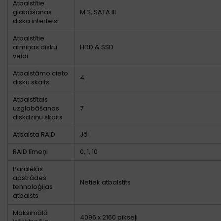
Atbalstītie
glabāšanas
M.2, SATA III
diska interfeisi
Atbalstītie
atmiņas disku
HDD & SSD
veidi
Atbalstāmo cieto
4
disku skaits
Atbalstītais
uzglabāšanas
7
diskdziņu skaits
Atbalsta RAID
Jā
RAID līmeņi
0, 1, 10
Paralēlās
apstrādes
Netiek atbalstīts
tehnoloģijas
atbalsts
Maksimālā
4096 x 2160 pikseļi