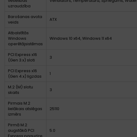
veselības
Ventilators, Temperatūra, Spriegums, Water
uzraudzība
Barošanas avota
ATX
veids
Atbalstītās
Windows
Windows 10 x64, Windows 11 x64
operētājsistēmas
PCI Express x16
3
(Gen 3.x) sloti
PCI Express x16
1
(Gen 4.x) ligzdas
M.2 (M) slotu
3
skaits
Pirmais M.2
lielākais atslēgas
25110
izmērs
Pirmā M.2
augstākā PCI
5.0
Express paaudze