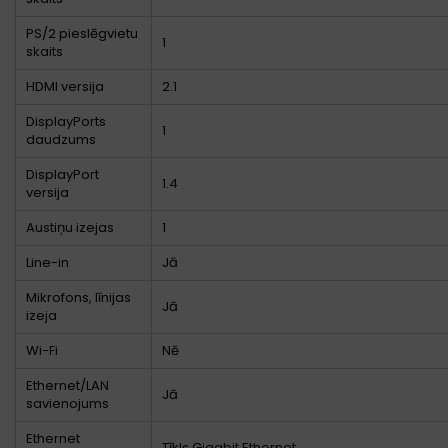
PS/2 pieslēgvietu
1
skaits
HDMI versija
2.1
DisplayPorts
1
daudzums
DisplayPort
1.4
versija
Austiņu izejas
1
Line-in
Jā
Mikrofons, līnijas
Jā
izeja
Wi-Fi
Nē
Ethernet/LAN
Jā
savienojums
Ethernet
Tīkls Gigabit Ethernet