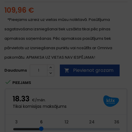
109,96 €
*Pieejams uzreiz uz vietas mūsu noliktavā. Pasūtījuma
sagatavošana izsniegšanai tiek uzsākta tikai pēc pilnas
apmaksas saņemšanas. Pēc apmaksas pasūtījums tiek
pārvietots uz izsniegšanas punktu vai nosūtīts ar Omniva
pakomātu. APMAKSA UZ VIETAS NAV IESPĒJAMA!
Pievienot grozam
Daudzums


PIEEJAMS