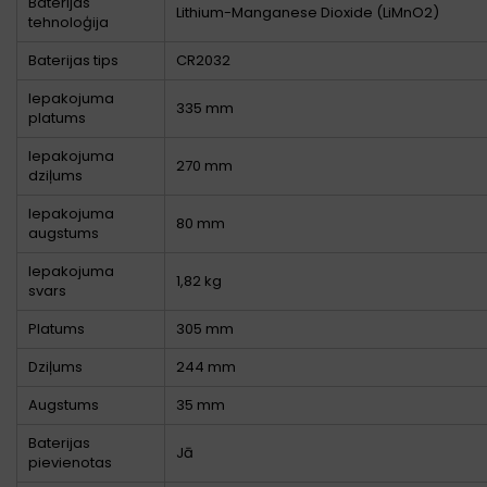
Baterijas
Lithium-Manganese Dioxide (LiMnO2)
tehnoloģija
Baterijas tips
CR2032
Iepakojuma
335 mm
platums
Iepakojuma
270 mm
dziļums
Iepakojuma
80 mm
augstums
Iepakojuma
1,82 kg
svars
Platums
305 mm
Dziļums
244 mm
Augstums
35 mm
Baterijas
Jā
pievienotas