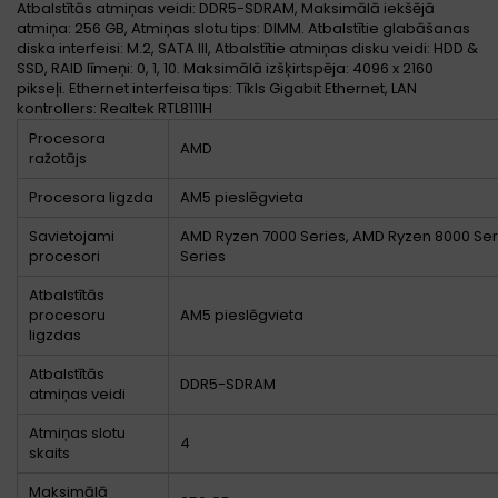
Atbalstītās atmiņas veidi: DDR5-SDRAM, Maksimālā iekšējā
atmiņa: 256 GB, Atmiņas slotu tips: DIMM. Atbalstītie glabāšanas
diska interfeisi: M.2, SATA III, Atbalstītie atmiņas disku veidi: HDD &
SSD, RAID līmeņi: 0, 1, 10. Maksimālā izšķirtspēja: 4096 x 2160
pikseļi. Ethernet interfeisa tips: Tīkls Gigabit Ethernet, LAN
kontrollers: Realtek RTL8111H
Procesora
AMD
ražotājs
Procesora ligzda
AM5 pieslēgvieta
Savietojami
AMD Ryzen 7000 Series, AMD Ryzen 8000 Ser
procesori
Series
Atbalstītās
procesoru
AM5 pieslēgvieta
ligzdas
Atbalstītās
DDR5-SDRAM
atmiņas veidi
Atmiņas slotu
4
skaits
Maksimālā