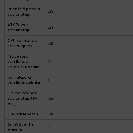
Priekšējā paneļa
Jā
savienotājs
ATX Power
Jā
savienotājs
CPU ventilatora
Jā
savienojums
Procesora
ventilatoru
2
konektoru skaits
Komutatora
3
ventilatoru skaits
EPS barošanas
savienotājs (8-
Jā
pin)
TPM savienotājs
Jā
Seriālā porta
1
galvene