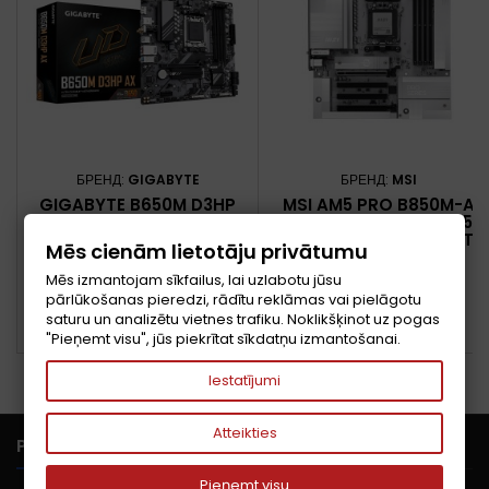
БРЕНД:
GIGABYTE
БРЕНД:
MSI
GIGABYTE B650M D3HP
MSI AM5 PRO B850M-A
AX МАТЕРИНСКАЯ ПЛАТА
WIFI PZ M-ATX AMD B850
AMD B650 SOCKET AM5
SOCKET AM5 МИКРО ATX
Mēs cienām lietotāju privātumu
МИКРО ATX
Цена
Цена
115,48 €
180,06 €
Mēs izmantojam sīkfailus, lai uzlabotu jūsu
pārlūkošanas pieredzi, rādītu reklāmas vai pielāgotu
В корзину
В корзину


saturu un analizētu vietnes trafiku. Noklikšķinot uz pogas


В НАЛИЧИИ
В НАЛИЧИИ
"Pieņemt visu", jūs piekrītat sīkdatņu izmantošanai.
Iestatījumi
Atteikties

PRECES
Pieņemt visu