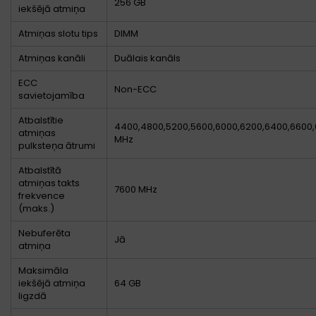
256 GB
iekšējā atmiņa
Atmiņas slotu tips
DIMM
Atmiņas kanāli
Duālais kanāls
ECC
Non-ECC
savietojamība
Atbalstītie
4400,4800,5200,5600,6000,6200,6400,6600,
atmiņas
MHz
pulksteņa ātrumi
Atbalstītā
atmiņas takts
7600 MHz
frekvence
(maks.)
Nebuferēta
Jā
atmiņa
Maksimāla
iekšējā atmiņa
64 GB
ligzdā