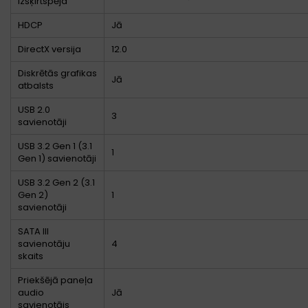
izšķirtspēja
HDCP
Jā
DirectX versija
12.0
Diskrētās grafikas
Jā
atbalsts
USB 2.0
3
savienotāji
USB 3.2 Gen 1 (3.1
1
Gen 1) savienotāji
USB 3.2 Gen 2 (3.1
Gen 2)
1
savienotāji
SATA III
savienotāju
4
skaits
Priekšējā paneļa
audio
Jā
savienotājs