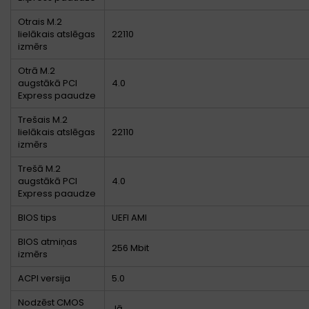
Otrais M.2
lielākais atslēgas
22110
izmērs
Otrā M.2
augstākā PCI
4.0
Express paaudze
Trešais M.2
lielākais atslēgas
22110
izmērs
Trešā M.2
augstākā PCI
4.0
Express paaudze
BIOS tips
UEFI AMI
BIOS atmiņas
256 Mbit
izmērs
ACPI versija
5.0
Nodzēst CMOS
Jā