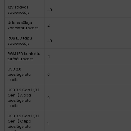
12V strāvas
Jā
savienotājs
Ūdens sūkņa
2
konektoru skaits
RGB LED tapu
Jā
savienotājs
RGM LED kontaktu
4
turētāju skaits
USB 2.0
pieslēgvietu
6
skaits
USB 3.2 Gen 1 (3.1
Gen 1) A tipa
0
pieslēgvietu
skaits
USB 3.2 Gen 1 (3.1
Gen 1) C tipa
1
pieslēgvietu