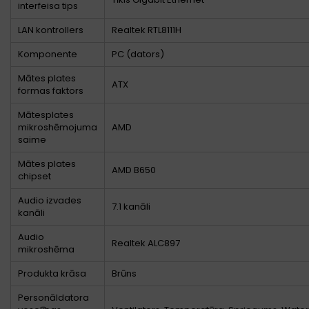
interfeisa tips
LAN kontrollers
Realtek RTL8111H
Komponente
PC (dators)
Mātes plates
ATX
formas faktors
Mātesplates
mikroshēmojuma
AMD
saime
Mātes plates
AMD B650
chipset
Audio izvades
7.1 kanāli
kanāli
Audio
Realtek ALC897
mikroshēma
Produkta krāsa
Brūns
Personāldatora