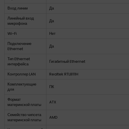
Вход линии
Да
Линейный вход
Да
микрофона
Wi-Fi
Нет
Подключение
Да
Ethernet
Тип Ethernet
Гигабитный Ethernet
интерфейса
Контроллер LAN
Realtek RTL8111H
Комплектующие
ПК
для
Формат
ATX
материнской платы
Семейство чипсета
AMD
материнской платы