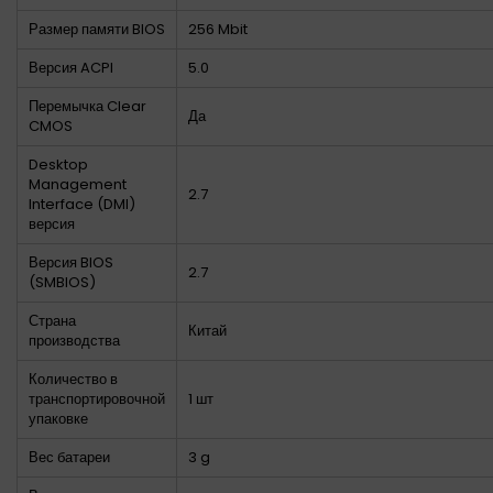
Размер памяти BIOS
256 Mbit
Версия ACPI
5.0
Перемычка Clear
Да
CMOS
Desktop
Management
2.7
Interface (DMI)
версия
Версия BIOS
2.7
(SMBIOS)
Страна
Китай
производства
Количество в
транспортировочной
1 шт
упаковке
Вес батареи
3 g