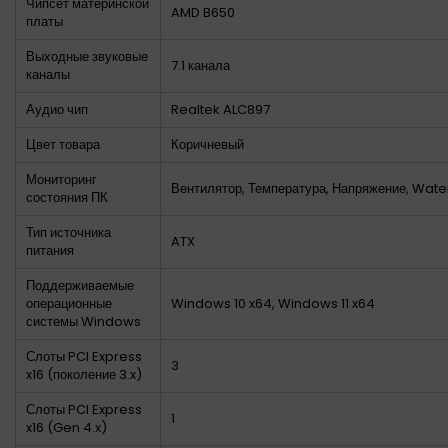
Чипсет материнской
AMD B650
платы
Выходные звуковые
7.1 канала
каналы
Аудио чип
Realtek ALC897
Цвет товара
Коричневый
Мониторинг
Вентилятор, Температура, Напряжение, Wate
состояния ПК
Тип источника
ATX
питания
Поддерживаемые
операционные
Windows 10 x64, Windows 11 x64
системы Windows
Слоты PCI Express
3
x16 (поколение 3.x)
Слоты PCI Express
1
x16 (Gen 4.x)