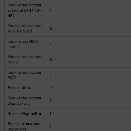
Количество портов
Ethernet LAN ( RJ-
1
45)
Количество портов
0
VGA (D-Sub)
Количество HDMI
1
портов
Количество портов
0
DVI-D
Количество портов
1
PS/2
Версия HDMI
2.1
Количество портов
1
DisplayPort
Версия DisplayPort
1.4
Линейные выходы
1
наушников