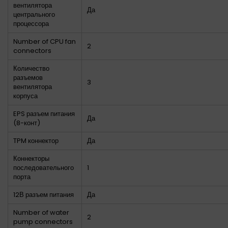
вентилятора
Да
центрального
процессора
Number of CPU fan
2
connectors
Количество
разъемов
3
вентилятора
корпуса
EPS разъем питания
Да
(8-конт)
TPM коннектор
Да
Коннекторы
последовательного
1
порта
12В разъем питания
Да
Number of water
2
pump connectors