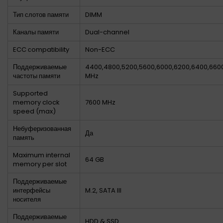
Тип слотов памяти
DIMM
Каналы памяти
Dual-channel
ECC сompatibility
Non-ECC
Поддерживаемые
4400,4800,5200,5600,6000,6200,6400,6600
частоты памяти
MHz
Supported
memory clock
7600 MHz
speed (max)
Небуферизованная
Да
память
Maximum internal
64 GB
memory per slot
Поддерживаемые
интерфейсы
M.2, SATA III
носителя
Поддерживаемые
HDD & SSD