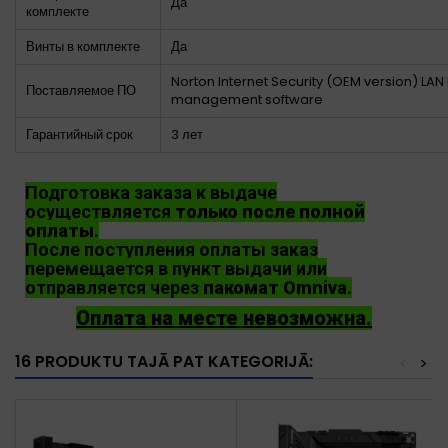
Да
комплекте
Винты в комплекте
Да
Norton Internet Security (OEM version) LA
Поставляемое ПО
management software
Гарантийный срок
3 лет
Подготовка заказа к выдаче
осуществляется
только после полной
оплаты
.
После поступления оплаты заказ
перемещается в пункт выдачи или
отправляется через
пакомат Omniva
.
Оплата на месте невозможна.
16 PRODUKTU TAJĀ PAT KATEGORIJĀ:
<
>