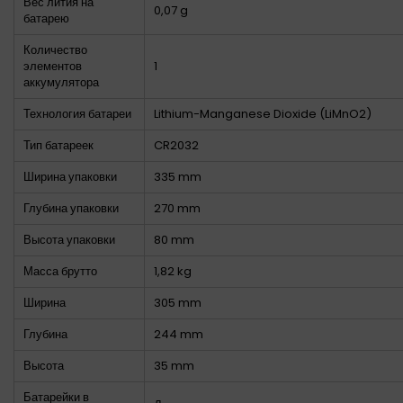
Вес лития на
0,07 g
батарею
Количество
элементов
1
аккумулятора
Технология батареи
Lithium-Manganese Dioxide (LiMnO2)
Тип батареек
CR2032
Ширина упаковки
335 mm
Глубина упаковки
270 mm
Высота упаковки
80 mm
Масса брутто
1,82 kg
Ширина
305 mm
Глубина
244 mm
Высота
35 mm
Батарейки в