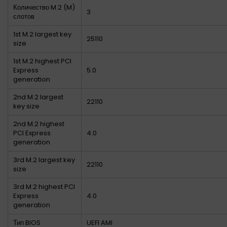
Количество M.2 (M)
3
слотов
1st M.2 largest key
25110
size
1st M.2 highest PCI
Express
5.0
generation
2nd M.2 largest
22110
key size
2nd M.2 highest
PCI Express
4.0
generation
3rd M.2 largest key
22110
size
3rd M.2 highest PCI
Express
4.0
generation
Тип BIOS
UEFI AMI