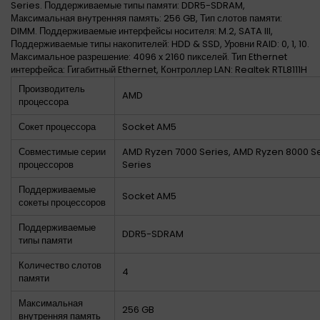
Series. Поддерживаемые типы памяти: DDR5-SDRAM,
Максимальная внутренняя память: 256 GB, Тип слотов памяти:
DIMM. Поддерживаемые интерфейсы носителя: M.2, SATA III,
Поддерживаемые типы накопителей: HDD & SSD, Уровни RAID: 0, 1, 10.
Максимальное разрешение: 4096 x 2160 пикселей. Тип Ethernet
интерфейса: Гигабитный Ethernet, Контроллер LAN: Realtek RTL8111H
Производитель
AMD
процессора
Сокет процессора
Socket AM5
Совместимые серии
AMD Ryzen 7000 Series, AMD Ryzen 8000 S
процессоров
Series
Поддерживаемые
Socket AM5
сокеты процессоров
Поддерживаемые
DDR5-SDRAM
типы памяти
Количество слотов
4
памяти
Максимальная
256 GB
внутренняя память