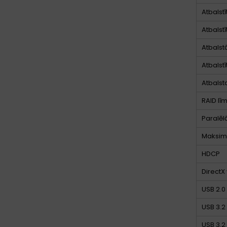
Atbalstī
Atbalstī
Atbalst
Atbalst
Atbalst
RAID lī
Paralēl
Maksimā
HDCP
DirectX 
USB 2.0
USB 3.2 
USB 3.2