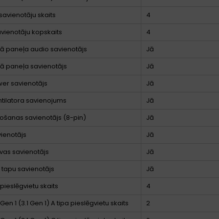
 savienotāju skaits
4
vienotāju kopskaits
4
jā paneļa audio savienotājs
Jā
jā paneļa savienotājs
Jā
er savienotājs
Jā
tilatora savienojums
Jā
ošanas savienotājs (8-pin)
Jā
ienotājs
Jā
āvas savienotājs
Jā
 tapu savienotājs
Jā
 pieslēgvietu skaits
4
Gen 1 (3.1 Gen 1) A tipa pieslēgvietu skaits
2