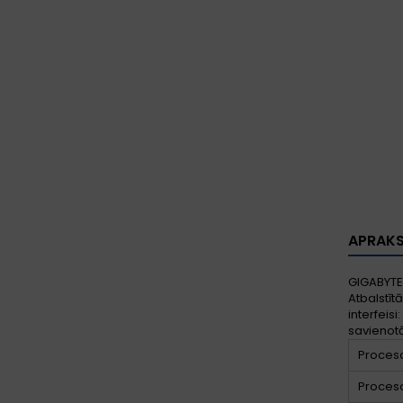
APRAK
GIGABYTE 
Atbalstīt
interfeisi
savienot
Proceso
Proceso