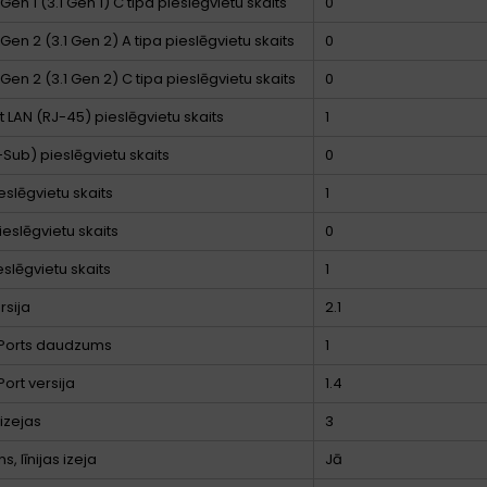
Gen 1 (3.1 Gen 1) C tipa pieslēgvietu skaits
0
Gen 2 (3.1 Gen 2) A tipa pieslēgvietu skaits
0
Gen 2 (3.1 Gen 2) C tipa pieslēgvietu skaits
0
t LAN (RJ-45) pieslēgvietu skaits
1
Sub) pieslēgvietu skaits
0
eslēgvietu skaits
1
ieslēgvietu skaits
0
eslēgvietu skaits
1
rsija
2.1
yPorts daudzums
1
Port versija
1.4
 izejas
3
s, līnijas izeja
Jā