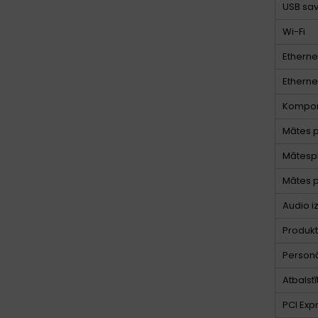
USB sav
Wi-Fi
Etherne
Ethernet
Kompo
Mātes p
Mātesp
Mātes p
Audio i
Produkt
Personā
Atbalst
PCI Expr