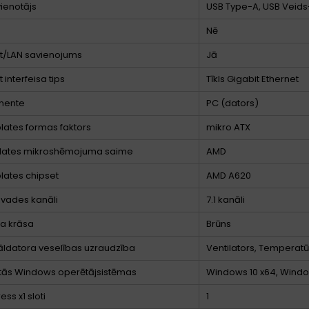
ienotājs
USB Type-A, USB Veid
Nē
t/LAN savienojums
Jā
 interfeisa tips
Tīkls Gigabit Ethernet
nente
PC (dators)
lates formas faktors
mikro ATX
lates mikroshēmojuma saime
AMD
lates chipset
AMD A620
zvades kanāli
7.1 kanāli
a krāsa
Brūns
ldatora veselības uzraudzība
Ventilators, Temperatū
ītās Windows operētājsistēmas
Windows 10 x64, Windo
ess x1 sloti
1