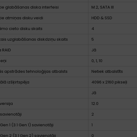
tie glabāšanas diska interfeisi
M.2, SATA III
tie atmiņas disku veidi
HDD & SSD
āmo cieto disku skaits
4
ītais uzglabāšanas diskdziņu skaits
5
a RAID
Jā
meņi
0, 1, 10
ās apstrādes tehnoloģijas atbalsts
Netiek atbalstīts
lā izšķirtspēja
4096 x 2160 pikseļi
Jā
versija
12.0
 savienotāji
2
Gen 1 (3.1 Gen 1) savienotāji
1
 Gen 2 (3.1 Gen 2) savienotāji
0