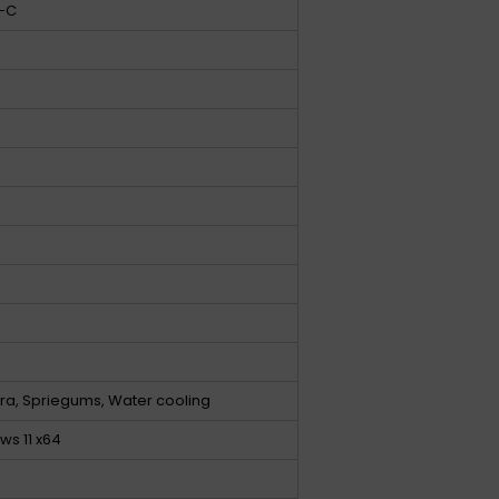
s-C
ra, Spriegums, Water cooling
ws 11 x64