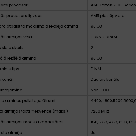
jami procesori
AMD Ryzen 7000 Series
ītās procesoru ligzdas
AM5 pieslēgvieta
ra atbalstīta maksimālā iekšējā atmiņa
96 GB
ītās atmiņas veidi
DDR5-SDRAM
 slotu skaits
2
lā iekšējā atmiņa
96 GB
 slotu tips
DIMM
 kanāli
Duālais kanāls
vietojamība
Non-ECC
ītie atmiņas pulksteņa ātrumi
4400,4800,5200,5600,
ītā atmiņas takts frekvence (maks.)
7200 MHz
ītās atmiņas moduļa kapacitātes
1GB, 2GB, 4GB, 8GB, 12G
rēta atmiņa
Jā