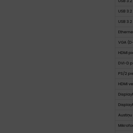
USB 3.2 
USB 3.2 
USB 3.2 
Etherne
VGA (D-
HDMI pi
DVI-D p
PS/2 pi
HDMI ve
Displa
Display
Austiņu
Mikrofon