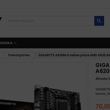

EHNIKA
Pamatplates
GIGABYTE A620M H mātes plate AMD A620 AM5
GIGA
A620
Zīmols
G
GIGABYTE
Series, 
70,0