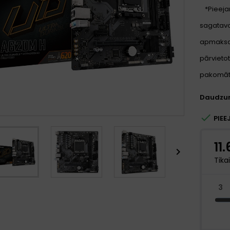
*Pieeja
sagatavoš
apmaksa
pārvietot
pakomātu
Daudzu

PIEE
