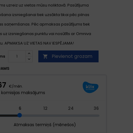
ms uzreiz uz vietas mūsu noliktavā. Pasūtījuma
ana izsniegšanai tiek uzsākta tikai pēc pilnas
s saņemšanas. Pēc apmaksas pasūtījums tiek
s uz izsniegšanas punktu vai nosūtīts ar Omniva
. APMAKSA UZ VIETAS NAV IESPĒJAMA!
Pievienot grozam
ms

JAMS