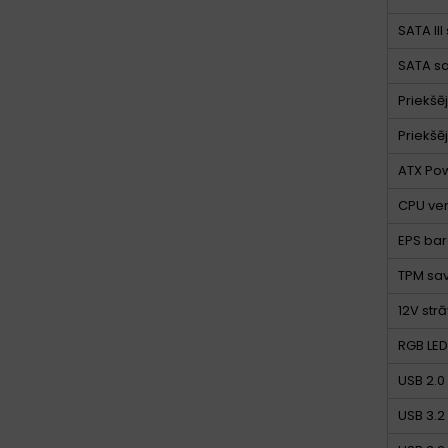
SATA III
SATA sa
Priekšē
Priekšē
ATX Pow
CPU ven
EPS bar
TPM sav
12V str
RGB LED
USB 2.0
USB 3.2 