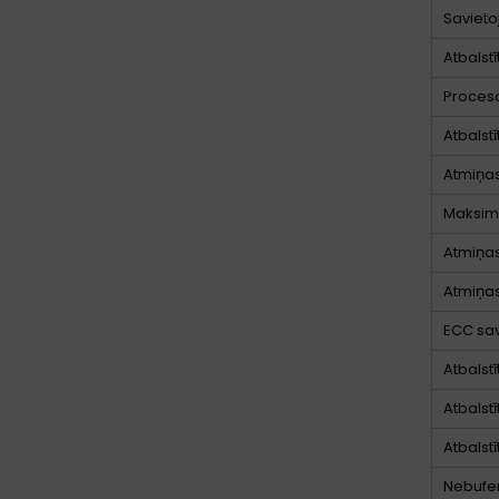
Savieto
Atbalst
Proceso
Atbalst
Atmiņas
Maksimā
Atmiņas
Atmiņas
ECC sa
Atbalst
Atbalst
Atbalst
Nebufe