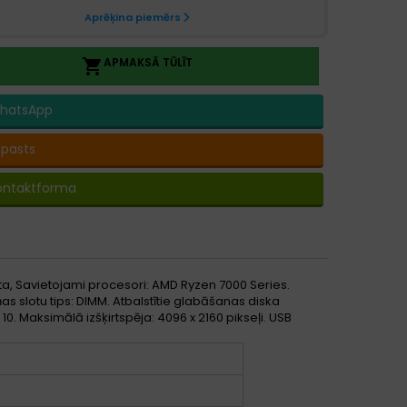
APMAKSĀ TŪLĪT

hatsApp
-pasts
ontaktforma
a, Savietojami procesori: AMD Ryzen 7000 Series.
s slotu tips: DIMM. Atbalstītie glabāšanas diska
1, 10. Maksimālā izšķirtspēja: 4096 x 2160 pikseļi. USB