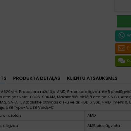
W
E
K
STS
PRODUKTA DETAĻAS
KLIENTU ATSAUKSMES
A620M H. Procesora ražotājs: AMD, Procesora ligzda: AM5 pieslēgviet
ās atmiņas veidi: DDR5-SDRAM, Maksimālā iekšējā atmiņa: 96 GB, Atmiņa
: M.2, SATA III, Atbalstītie atmiņas disku veidi: HDD & SSD, RAID līmeņi: 0, 
ājs: USB Type-A, USB Veids-C
ra ražotājs
AMD
ra ligzda
AM5 pieslēgvieta