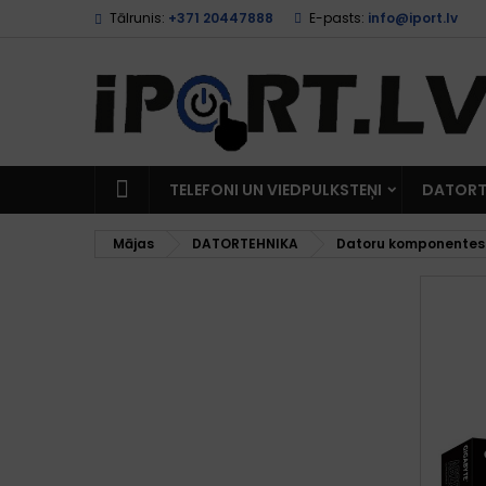
Tālrunis:
+371 20447888
E-pasts:
info@iport.lv
TELEFONI UN VIEDPULKSTEŅI
DATORT
Mājas
DATORTEHNIKA
Datoru komponentes