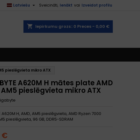

Latviešu
Sveicināti,
Ienākt
vai
Izveidot profilu
shopping_cart
Iepirkumu grozs::
0
Preces - 0,00 €
 pieslēgvieta mikro ATX
BYTE A620M H mātes plate AMD
 AM5 pieslēgvieta mikro ATX
igabyte
 A620M H, AMD, AM5 pieslēgvieta, AMD Ryzen 7000
AM5 pieslēgvieta, 96 GB, DDR5-SDRAM
1 €