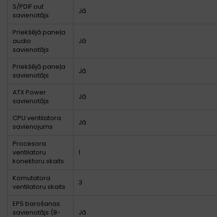
S/PDIF out
Jā
savienotājs
Priekšējā paneļa
audio
Jā
savienotājs
Priekšējā paneļa
Jā
savienotājs
ATX Power
Jā
savienotājs
CPU ventilatora
Jā
savienojums
Procesora
ventilatoru
1
konektoru skaits
Komutatora
3
ventilatoru skaits
EPS barošanas
savienotājs (8-
Jā