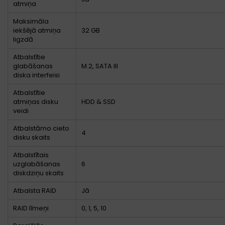
atmiņa
Maksimāla
iekšējā atmiņa
32 GB
ligzdā
Atbalstītie
glabāšanas
M.2, SATA III
diska interfeisi
Atbalstītie
atmiņas disku
HDD & SSD
veidi
Atbalstāmo cieto
4
disku skaits
Atbalstītais
uzglabāšanas
6
diskdziņu skaits
Atbalsta RAID
Jā
RAID līmeņi
0, 1, 5, 10