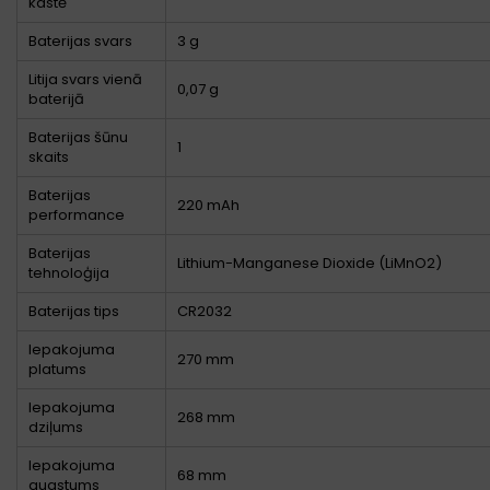
kastē
Baterijas svars
3 g
Litija svars vienā
0,07 g
baterijā
Baterijas šūnu
1
skaits
Baterijas
220 mAh
performance
Baterijas
Lithium-Manganese Dioxide (LiMnO2)
tehnoloģija
Baterijas tips
CR2032
Iepakojuma
270 mm
platums
Iepakojuma
268 mm
dziļums
Iepakojuma
68 mm
augstums