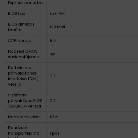
Express paaudze
BIOS tips
UEFI AMI
BIOS atmiņas
128 Mbit
izmērs
ACPI versija
5.0
Nodzēst CMOS
Jā
savienotājvads
Darbvirsmas
pārvaldīšanas
2.7
interfeisa (DMI)
versija
Sistēmas
pārvaldības BIOS
2.7
(SMBIOS) versija
Izcelsmes valsts
Ķīna
Daudzums
transportējamā
1 pcs