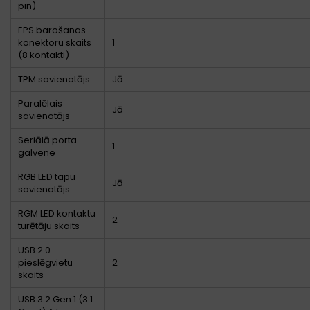
pin)
EPS barošanas
konektoru skaits
1
(8 kontakti)
TPM savienotājs
Jā
Paralēlais
Jā
savienotājs
Seriālā porta
1
galvene
RGB LED tapu
Jā
savienotājs
RGM LED kontaktu
2
turētāju skaits
USB 2.0
pieslēgvietu
2
skaits
USB 3.2 Gen 1 (3.1