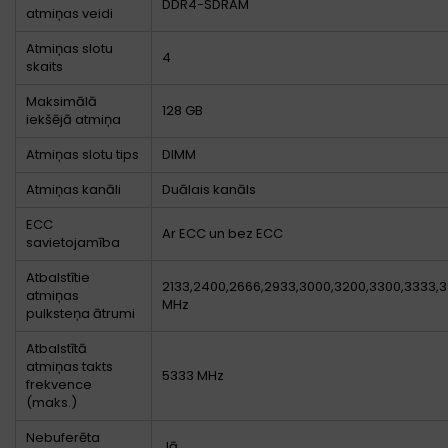
DDR4-SDRAM
atmiņas veidi
Atmiņas slotu
4
skaits
Maksimālā
128 GB
iekšējā atmiņa
Atmiņas slotu tips
DIMM
Atmiņas kanāli
Duālais kanāls
ECC
Ar ECC un bez ECC
savietojamība
Atbalstītie
2133,2400,2666,2933,3000,3200,3300,3333,
atmiņas
MHz
pulksteņa ātrumi
Atbalstītā
atmiņas takts
5333 MHz
frekvence
(maks.)
Nebuferēta
Jā