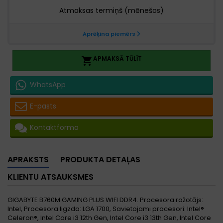
APMAKSĀ TŪLĪT

WhatsApp
E-pasts
Kontaktforma
APRAKSTS
PRODUKTA DETAĻAS
KLIENTU ATSAUKSMES
GIGABYTE B760M GAMING PLUS WIFI DDR4. Procesora ražotājs:
Intel, Procesora ligzda: LGA 1700, Savietojami procesori: Intel®
Celeron®, Intel Core i3 12th Gen, Intel Core i3 13th Gen, Intel Core