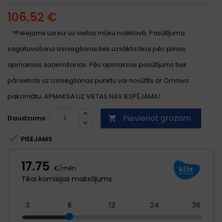
106,52 €
*Pieejams uzreiz uz vietas mūsu noliktavā. Pasūtījuma
sagatavošana izsniegšanai tiek uzsākta tikai pēc pilnas
apmaksas saņemšanas. Pēc apmaksas pasūtījums tiek
pārvietots uz izsniegšanas punktu vai nosūtīts ar Omniva
pakomātu. APMAKSA UZ VIETAS NAV IESPĒJAMA!
Pievienot grozam
Daudzums


PIEEJAMS