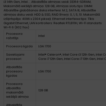
i3 14th Gen, Intel.... Atbalstītās atmiņas veidi: DDR4-SDRAM,
Maksimālā iekšējā atmiņa: 128 GB, Atmiņas slotu tips: DIMM.
Atbalstītie glabāšanas diska interfeisi: M.2, SATA III, Atbalstītie
atmiņas disku veidi: HDD & SSD, RAID līmeņi: 0, 1, 5, 10. Maksimālā
izšķirtspēja: 4096 x 2304 pikseļi. Ethernet interfeisa tips: Tīkls
Gigabit Ethernet, LAN kontrollers: Realtek RTL8111H, Wi-Fi standarts:
Wi-Fi 6 (802.11ax)
Procesora
Intel
ražotājs
Procesora ligzda
LGA 1700
Savietojami
Intel® Celeron®, Intel Core i3 12th Gen, Intel C
procesori
Core i7 12th Gen, Intel Core i7 13th Gen, Intel 
Atbalstītās
procesoru
LGA 1700
ligzdas
Procesora
atbalstīta
128 GB
maksimālā
iekšējā atmiņa
Atbalstītās