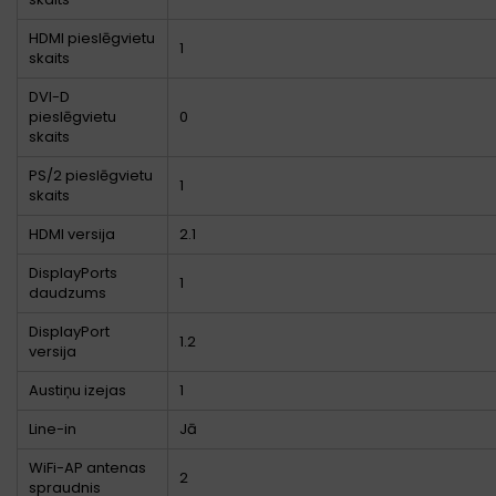
HDMI pieslēgvietu
1
skaits
DVI-D
pieslēgvietu
0
skaits
PS/2 pieslēgvietu
1
skaits
HDMI versija
2.1
DisplayPorts
1
daudzums
DisplayPort
1.2
versija
Austiņu izejas
1
Line-in
Jā
WiFi-AP antenas
2
spraudnis