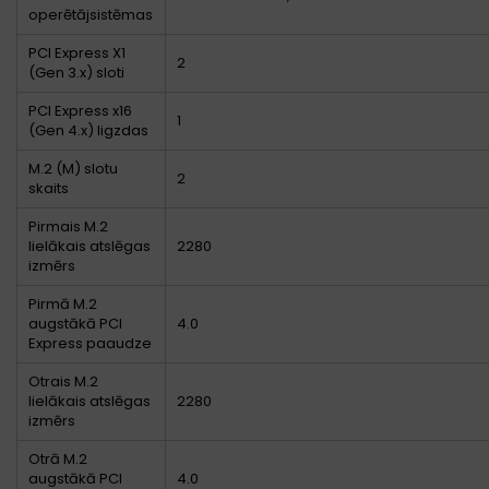
operētājsistēmas
PCI Express X1
2
(Gen 3.x) sloti
PCI Express x16
1
(Gen 4.x) ligzdas
M.2 (M) slotu
2
skaits
Pirmais M.2
lielākais atslēgas
2280
izmērs
Pirmā M.2
augstākā PCI
4.0
Express paaudze
Otrais M.2
lielākais atslēgas
2280
izmērs
Otrā M.2
augstākā PCI
4.0