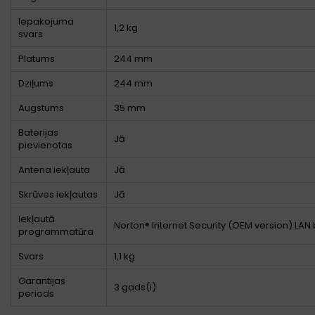
Iepakojuma
1,2 kg
svars
Platums
244 mm
Dziļums
244 mm
Augstums
35 mm
Baterijas
Jā
pievienotas
Antena iekļauta
Jā
Skrūves iekļautas
Jā
Iekļautā
Norton® Internet Security (OEM version) L
programmatūra
Svars
1,1 kg
Garantijas
3 gads(i)
periods