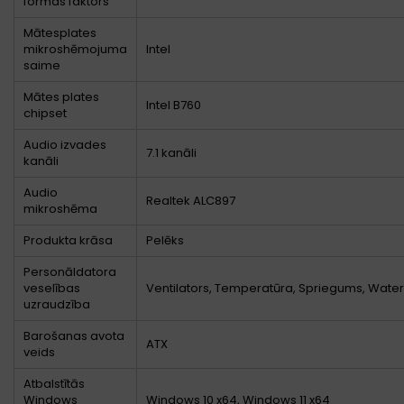
formas faktors
Mātesplates
mikroshēmojuma
Intel
saime
Mātes plates
Intel B760
chipset
Audio izvades
7.1 kanāli
kanāli
Audio
Realtek ALC897
mikroshēma
Produkta krāsa
Pelēks
Personāldatora
veselības
Ventilators, Temperatūra, Spriegums, Water
uzraudzība
Barošanas avota
ATX
veids
Atbalstītās
Windows
Windows 10 x64, Windows 11 x64