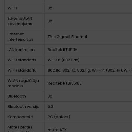
Wi-Fi
Jā
Ethernet/LAN
Jā
savienojums
Ethernet
Tīkls Gigabit Ethernet
interfeisa tips
LAN kontrollers
Realtek RTL8111H
Wi-Fi standarts
Wi-Fi 6 (802.11ax)
Wi-Fi standartu
802.11a, 802.11b, 802.11g, Wi-Fi 4 (802.11n), Wi-
WLAN regulētāja
Realtek RTL8851BE
modelis
Bluetooth
Jā
Bluetooth versija
5.3
Komponente
PC (dators)
Mātes plates
mikro ATX