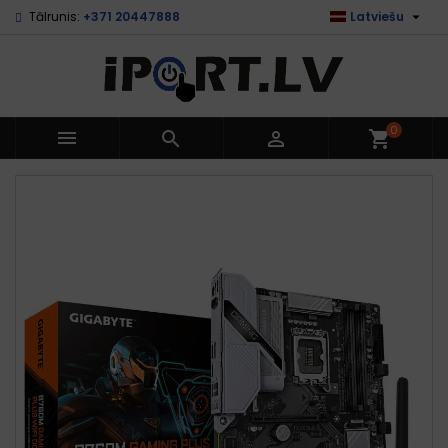

Tālrunis:
+371 20447888
Latviešu
0



shopping_cart