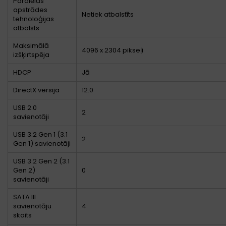
Paralēlās
apstrādes
Netiek atbalstīts
tehnoloģijas
atbalsts
Maksimālā
4096 x 2304 pikseļi
izšķirtspēja
HDCP
Jā
DirectX versija
12.0
USB 2.0
2
savienotāji
USB 3.2 Gen 1 (3.1
2
Gen 1) savienotāji
USB 3.2 Gen 2 (3.1
Gen 2)
0
savienotāji
SATA III
savienotāju
4
skaits