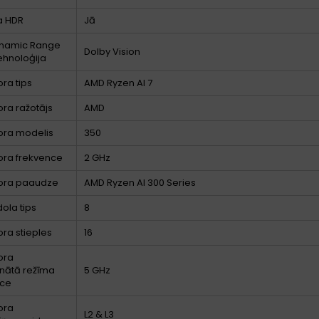
a HDR
Jā
ynamic Range
Dolby Vision
ehnoloģija
ra tips
AMD Ryzen AI 7
ra ražotājs
AMD
ora modelis
350
ora frekvence
2 GHz
ora paaudze
AMD Ryzen AI 300 Series
dola tips
8
ra stieples
16
ora
inātā režīma
5 GHz
nce
ora
L2 & L3