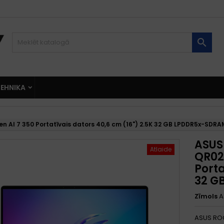

EHNIKA
I 7 350 Portatīvais dators 40,6 cm (16") 2.5K 32 GB LPDDR5x-SDRAM
ASUS
Atlaide
QR02
Porta
32 G
Zīmols
A
ASUS ROG