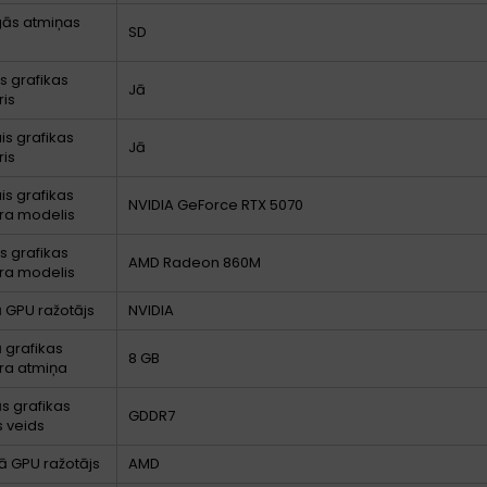
gās atmiņas
SD
ts grafikas
Jā
is
is grafikas
Jā
is
is grafikas
NVIDIA GeForce RTX 5070
ra modelis
ts grafikas
AMD Radeon 860M
ra modelis
ā GPU ražotājs
NVIDIA
ā grafikas
8 GB
ra atmiņa
ās grafikas
GDDR7
 veids
ā GPU ražotājs
AMD