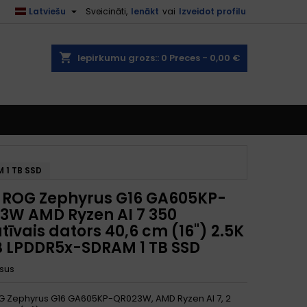

Latviešu
Sveicināti,
Ienākt
vai
Izveidot profilu
shopping_cart
Iepirkumu grozs::
0
Preces - 0,00 €
 1 TB SSD
 ROG Zephyrus G16 GA605KP-
3W AMD Ryzen AI 7 350
tīvais dators 40,6 cm (16") 2.5K
B LPDDR5x-SDRAM 1 TB SSD
sus
 Zephyrus G16 GA605KP-QR023W, AMD Ryzen AI 7, 2