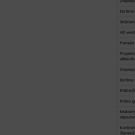
Displej
Ekrāna 
Skārien
HD veid
Paneļa 
Projekt
attiecī
Displej
Ekrāna 
RGB krā
Krāsu
Maksim
atjaun
Kontras
(tipiskā