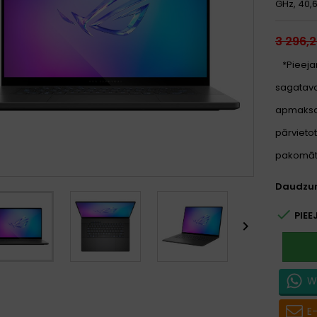
GHz, 40,6
3 296,
*Pieeja
sagatavoš
apmaksa
pārvietot
pakomātu
Daudzu

PIEE

W
E