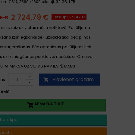
 cm (16"), 2560 x 1600 pikseļi, 32 GB, 1 TB
2 724,79 €
26 €
Ietaupi 571,47 €
ms uzreiz uz vietas mūsu noliktavā. Pasūtījuma
ana izsniegšanai tiek uzsākta tikai pēc pilnas
s saņemšanas. Pēc apmaksas pasūtījums tiek
s uz izsniegšanas punktu vai nosūtīts ar Omniva
. APMAKSA UZ VIETAS NAV IESPĒJAMA!
Pievienot grozam
ms

JAMS
APMAKSĀ TŪLĪT

hatsApp
-pasts