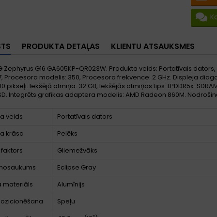
K
STS
PRODUKTA DETAĻAS
KLIENTU ATSAUKSMES
 Zephyrus G16 GA605KP-QR023W. Produkta veids: Portatīvais dators, 
7, Procesora modelis: 350, Procesora frekvence: 2 GHz. Displeja diagonā
00 pikseļi. Iekšējā atmiņa: 32 GB, Iekšējās atmiņas tips: LPDDR5x-SDRA
SD. Integrēts grafikas adaptera modelis: AMD Radeon 860M. Nodrošin
a veids
Portatīvais dators
a krāsa
Pelēks
faktors
Gliemežvāks
 nosaukums
Eclipse Gray
 materiāls
Alumīnijs
pozicionēšana
Speļu