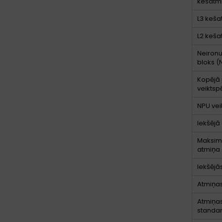
kešatmi
L3 keša
L2 keša
Neiron
bloks (
Kopējā
veiktspē
NPU vei
Iekšējā
Maksimā
atmiņa
Iekšējā
Atmiņas
Atmiņa
standar