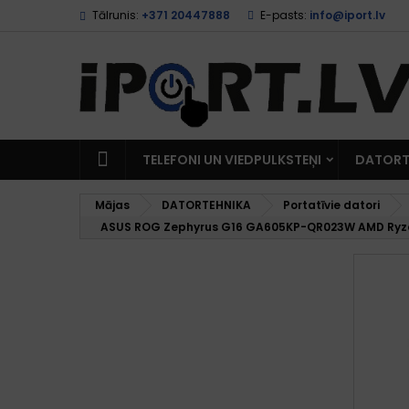
Tālrunis:
+371 20447888
E-pasts:
info@iport.lv
TELEFONI UN VIEDPULKSTEŅI
DATORT
Mājas
DATORTEHNIKA
Portatīvie datori
ASUS ROG Zephyrus G16 GA605KP-QR023W AMD Ryzen A