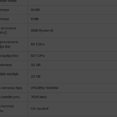
ņas veids
tmiņa
16 MB
tmiņa
8 MB
u procesa
AMD Ryzen AI
NPU)
 procesora
66 TOPs
ja līdz
ktspēja līdz
50 TOPs
 atmiņa
32 GB
lā iekšējā
32 GB
s atmiņas tips
LPDDR5x-SDRAM
 taktātrums
7500 MHz
s formas
On-board
ts