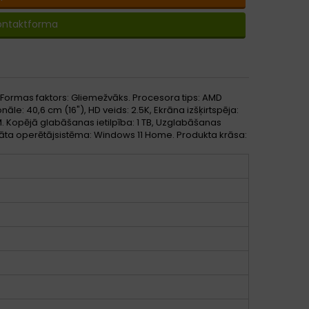
ontaktforma
Formas faktors: Gliemežvāks. Procesora tips: AMD
le: 40,6 cm (16"), HD veids: 2.5K, Ekrāna izšķirtspēja:
M. Kopējā glabāšanas ietilpība: 1 TB, Uzglabāšanas
āta operētājsistēma: Windows 11 Home. Produkta krāsa: