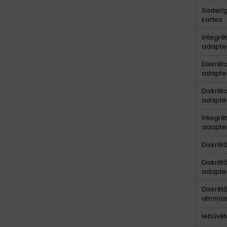
Saderī
kartes
Integrē
adapter
Diskrēta
adapter
Diskrēta
adapte
Integrē
adapte
Diskrēt
Diskrēt
adapte
Diskrēt
atmiņas
Iebūvēt