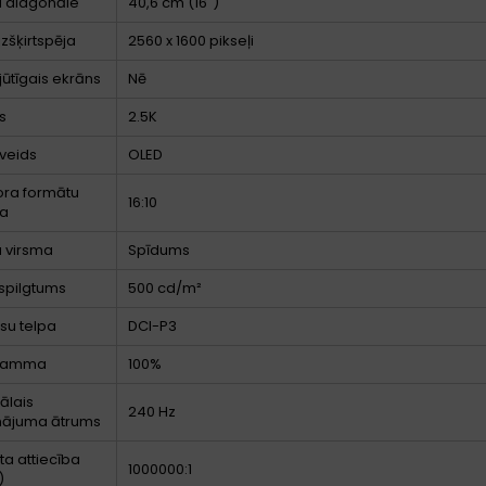
a diagonāle
40,6 cm (16")
izšķirtspēja
2560 x 1600 pikseļi
jūtīgais ekrāns
Nē
s
2.5K
veids
OLED
ora formātu
16:10
ba
a virsma
Spīdums
spilgtums
500 cd/m²
su telpa
DCI-P3
 gamma
100%
ālais
240 Hz
inājuma ātrums
ta attiecība
1000000:1
)