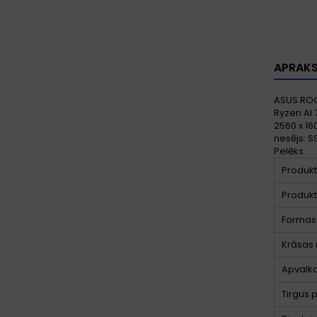
APRAK
ASUS ROG
Ryzen AI 
2560 x 16
nesējs: S
Pelēks
Produkt
Produkt
Formas 
Krāsas
Apvalka
Tirgus 