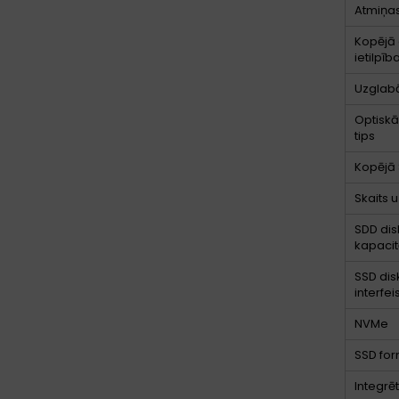
Atmiņas
Kopējā
ietilpīb
Uzglab
Optiskā
tips
Kopējā 
Skaits 
SDD dis
kapacit
SSD dis
interfeis
NVMe
SSD for
Integrēt