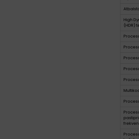
Atbalst
High D
(HDR) t
Proceso
Proceso
Proces
Proces
Proces
Multiko
Proceso
Proces
pastipr
frekve
Proces