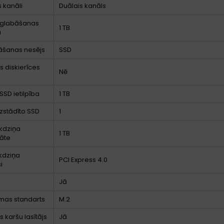
 kanāli
Duālais kanāls
 glabāšanas
1 TB
a
āšanas nesējs
SSD
s diskierīces
Nē
SSD ietilpība
1 TB
uzstādīto SSD
1
kdziņa
1 TB
āte
kdziņa
PCI Express 4.0
i
Jā
mas standarts
M.2
s karšu lasītājs
Jā