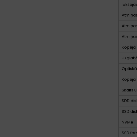
Iekšējā
Atmiņas
Atmiņas
Atmiņas
Kopējā 
Uzglab
Optiskās
Kopējā 
Skaits 
SDD dis
SSD disk
NVMe
SSD for