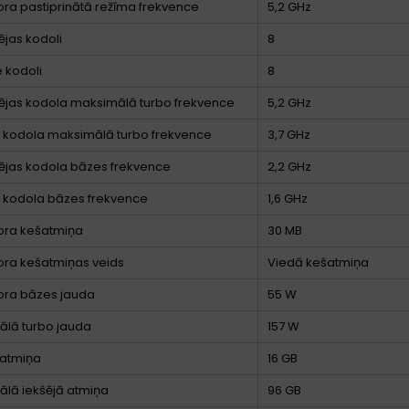
ra pastiprinātā režīma frekvence
5,2 GHz
ējas kodoli
8
e kodoli
8
ējas kodola maksimālā turbo frekvence
5,2 GHz
ā kodola maksimālā turbo frekvence
3,7 GHz
ējas kodola bāzes frekvence
2,2 GHz
ā kodola bāzes frekvence
1,6 GHz
ora kešatmiņa
30 MB
ora kešatmiņas veids
Viedā kešatmiņa
ora bāzes jauda
55 W
lā turbo jauda
157 W
 atmiņa
16 GB
lā iekšējā atmiņa
96 GB