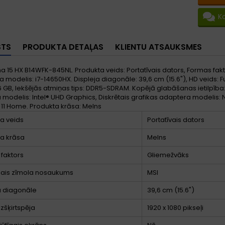
K
STS
PRODUKTA DETAĻAS
KLIENTU ATSAUKSMES
a 15 HX B14WFK-845NL. Produkta veids: Portatīvais dators, Formas fakto
 modelis: i7-14650HX. Displeja diagonāle: 39,6 cm (15.6"), HD veids: Full
6 GB, Iekšējās atmiņas tips: DDR5-SDRAM. Kopējā glabāšanas ietilpība: 
modelis: Intel® UHD Graphics, Diskrētais grafikas adaptera modelis:
11 Home. Produkta krāsa: Melns
a veids
Portatīvais dators
a krāsa
Melns
faktors
Gliemežvāks
lais zīmola nosaukums
MSI
a diagonāle
39,6 cm (15.6")
izšķirtspēja
1920 x 1080 pikseļi