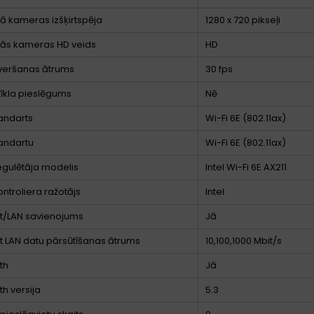
jā kameras izšķirtspēja
1280 x 720 pikseļi
jās kameras HD veids
HD
veršanas ātrums
30 fps
tīkla pieslēgums
Nē
tandarts
Wi-Fi 6E (802.11ax)
tandartu
Wi-Fi 6E (802.11ax)
gulētāja modelis
Intel Wi-Fi 6E AX211
ntroliera ražotājs
Intel
t/LAN savienojums
Jā
t LAN datu pārsūtīšanas ātrums
10,100,1000 Mbit/s
th
Jā
th versija
5.3