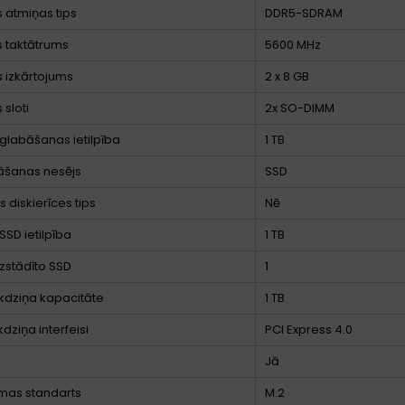
s atmiņas tips
DDR5-SDRAM
 taktātrums
5600 MHz
 izkārtojums
2 x 8 GB
 sloti
2x SO-DIMM
glabāšanas ietilpība
1 TB
āšanas nesējs
SSD
 diskierīces tips
Nē
SSD ietilpība
1 TB
uzstādīto SSD
1
kdziņa kapacitāte
1 TB
dziņa interfeisi
PCI Express 4.0
Jā
mas standarts
M.2