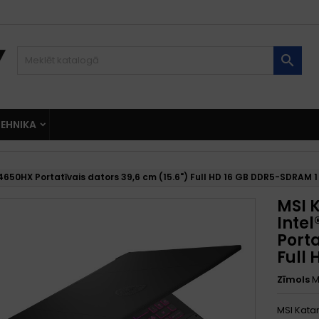

EHNIKA
4650HX Portatīvais dators 39,6 cm (15.6") Full HD 16 GB DDR5-SDRAM 1
MSI 
Intel
Porta
Full
Zīmols
M
MSI Katan