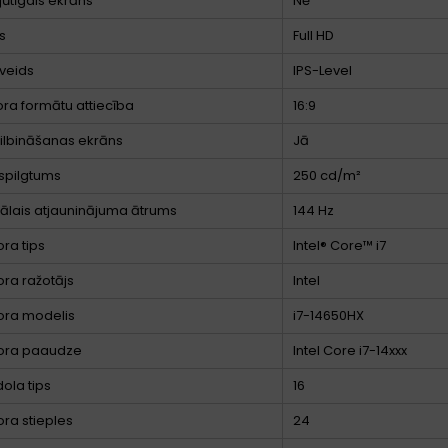
jūtīgais ekrāns
Nē
s
Full HD
veids
IPS-Level
ora formātu attiecība
16:9
ilbināšanas ekrāns
Jā
spilgtums
250 cd/m²
lais atjauninājuma ātrums
144 Hz
ra tips
Intel® Core™ i7
ra ražotājs
Intel
ora modelis
i7-14650HX
ora paaudze
Intel Core i7-14xxx
dola tips
16
ra stieples
24