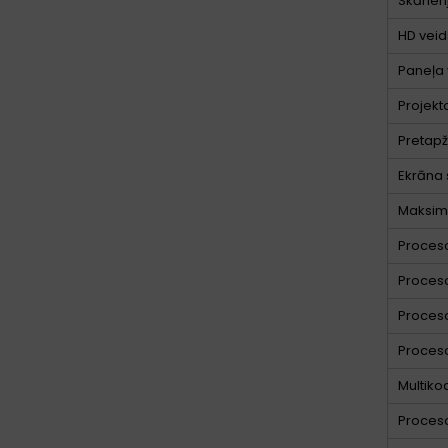
Skārien
HD veid
Paneļa 
Projekt
Pretapž
Ekrāna 
Maksimā
Proceso
Proceso
Proces
Proces
Multiko
Proceso