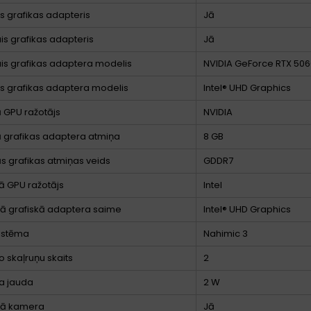
ts grafikas adapteris
Jā
ais grafikas adapteris
Jā
ais grafikas adaptera modelis
NVIDIA GeForce RTX 506
ts grafikas adaptera modelis
Intel® UHD Graphics
ā GPU ražotājs
NVIDIA
ā grafikas adaptera atmiņa
8 GB
ās grafikas atmiņas veids
GDDR7
ā GPU ražotājs
Intel
tā grafiskā adaptera saime
Intel® UHD Graphics
istēma
Nahimic 3
o skaļruņu skaits
2
a jauda
2 W
jā kamera
Jā