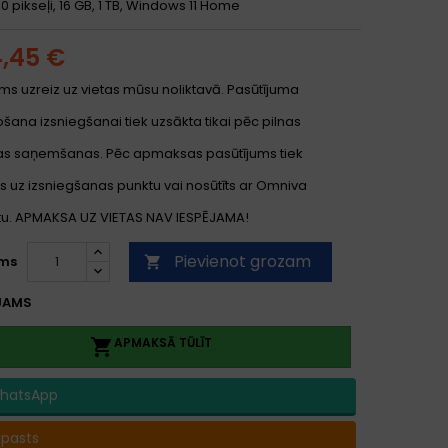
80 pikseļi, 16 GB, 1 TB, Windows 11 Home
4,45 €
ms uzreiz uz vietas mūsu noliktavā. Pasūtījuma
ana izsniegšanai tiek uzsākta tikai pēc pilnas
s saņemšanas. Pēc apmaksas pasūtījums tiek
s uz izsniegšanas punktu vai nosūtīts ar Omniva
. APMAKSA UZ VIETAS NAV IESPĒJAMA!
Pievienot grozam
ms

JAMS
APMAKSĀ TŪLĪT

hatsApp
-pasts