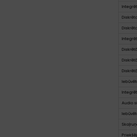
Integrē
Diskrēt
Diskrēt
Integrē
Diskrēt
Diskrēt
Diskrēt
Iebūvēt
Integrē
Audio s
Iebūvēt
Skaļruņ
Priekšē