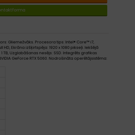
ontaktforma
rs: Gliemežvāks. Procesora tips: Intel® Core™ i7,
 HD, Ekrāna izšķirtspēja: 1920 x 1080 pikseļi. Iekšējā
1 TB, Uzglabāšanas nesējs: SSD. Integrēts grafikas
 NVIDIA GeForce RTX 5060. Nodrošināta operētājsistēma: