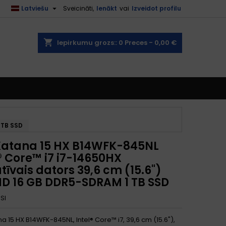

Latviešu
Sveicināti,
Ienākt
vai
Izveidot profilu
shopping_cart
Iepirkumu grozs::
0
Preces - 0,00 €
 TB SSD
Katana 15 HX B14WFK-845NL
® Core™ i7 i7-14650HX
tīvais dators 39,6 cm (15.6")
 HD 16 GB DDR5-SDRAM 1 TB SSD
SI
a 15 HX B14WFK-845NL, Intel® Core™ i7, 39,6 cm (15.6"),