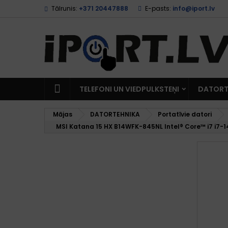
Tālrunis:
+371 20447888
E-pasts:
info@iport.lv
TELEFONI UN VIEDPULKSTEŅI
DATORT
Mājas
DATORTEHNIKA
Portatīvie datori
MSI Katana 15 HX B14WFK-845NL Intel® Core™ i7 i7-1