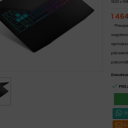
1920 x 10
1 46
*Pieeja
sagatavoš
apmaksa
pārvietot
pakomātu
Daudzu

PIEE
W
E