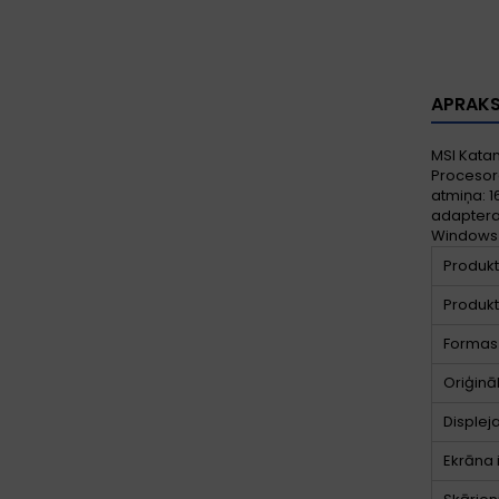
APRAK
MSI Katan
Procesora
atmiņa: 1
adaptera 
Windows 
Produkt
Produkt
Formas 
Oriģinā
Displej
Ekrāna 