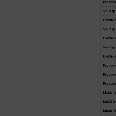
Proceso
Veiktsp
Efektīvi
Veiktsp
Efektīv
Veiktsp
Efektīv
Proces
Proces
Proces
Maksimā
Iekšējā
Maksimā