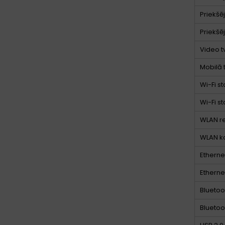
Priekšē
Priekšē
Video t
Mobilā 
Wi-Fi s
Wi-Fi s
WLAN re
WLAN ko
Etherne
Etherne
Bluetoo
Bluetoo