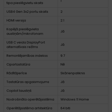
1
tipa pieslēgvietu skaits
USB4 Gen 3x2 portu skaits
2
HDMI versija
2.1
Kopējā pieslēgvieta
Jā
austiņām/mikrofonam
USB C veida DisplayPort
Jā
alternatīvais režīms
Remontējamības indekss
9.7
Cipartastatūra
Nē
Rādītājierīce
Skārienpaliknis
Tastatūras apgaismojums
Jā
Copilot taustiņš
Jā
Nodrošināta operētājsistēma
Windows 11 Home
Operētājsistēma arhitektūra
64 biti