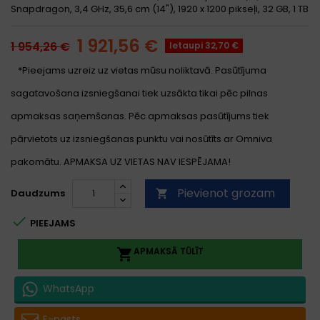
Snapdragon, 3,4 GHz, 35,6 cm (14"), 1920 x 1200 pikseļi, 32 GB, 1 TB
1 921,56 €
1 954,26 €
Ietaupi 32,70 €
*Pieejams uzreiz uz vietas mūsu noliktavā. Pasūtījuma
sagatavošana izsniegšanai tiek uzsākta tikai pēc pilnas
apmaksas saņemšanas. Pēc apmaksas pasūtījums tiek
pārvietots uz izsniegšanas punktu vai nosūtīts ar Omniva
pakomātu. APMAKSA UZ VIETAS NAV IESPĒJAMA!
Pievienot grozam
Daudzums


PIEEJAMS
APMAKSĀ TŪLĪT

WhatsApp
E-pasts