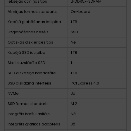
Iekšējās atmiņas tips
LPDDR5x-SDRAM
Atmiņas formas standarts
On-board
Kopējā glabāšanas ietilpība
1 TB
Uzglabāšanas nesējs
SSD
Optiskās diskierīces tips
Nē
Kopējā SSD ietilpība
1 TB
Skaits uzstādīto SSD
1
SDD diskdziņa kapacitāte
1 TB
SSD diskdziņa interfeisi
PCI Express 4.0
NVMe
Jā
SSD formas standarts
M.2
Integrēts karšu lasītājs
Nē
Integrēts grafikas adapteris
Jā