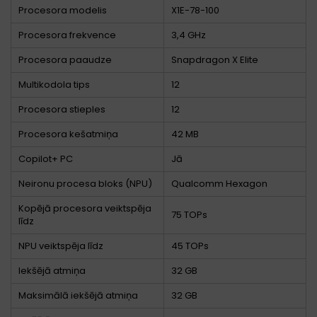
Procesora modelis
X1E-78-100
Procesora frekvence
3,4 GHz
Procesora paaudze
Snapdragon X Elite
Multikodola tips
12
Procesora stieples
12
Procesora kešatmiņa
42 MB
Copilot+ PC
Jā
Neironu procesa bloks (NPU)
Qualcomm Hexagon
Kopējā procesora veiktspēja
75 TOPs
līdz
NPU veiktspēja līdz
45 TOPs
Iekšējā atmiņa
32 GB
Maksimālā iekšējā atmiņa
32 GB