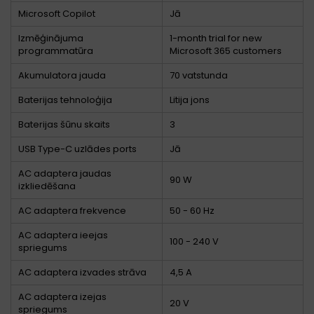
Microsoft Copilot
Jā
Izmēģinājuma
1-month trial for new
programmatūra
Microsoft 365 customers
Akumulatora jauda
70 vatstunda
Baterijas tehnoloģija
Litija jons
Baterijas šūnu skaits
3
USB Type-C uzlādes ports
Jā
AC adaptera jaudas
90 W
izkliedēšana
AC adaptera frekvence
50 - 60 Hz
AC adaptera ieejas
100 - 240 V
spriegums
AC adaptera izvades strāva
4,5 A
AC adaptera izejas
20 V
spriegums