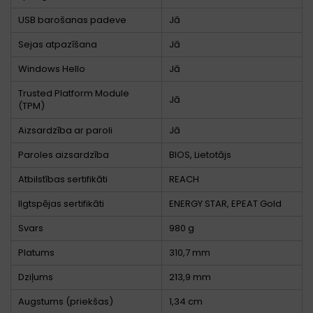
USB barošanas padeve
Jā
Sejas atpazīšana
Jā
Windows Hello
Jā
Trusted Platform Module
Jā
(TPM)
Aizsardzība ar paroli
Jā
Paroles aizsardzība
BIOS, Lietotājs
Atbilstības sertifikāti
REACH
Ilgtspējas sertifikāti
ENERGY STAR, EPEAT Gold
Svars
980 g
Platums
310,7 mm
Dziļums
213,9 mm
Augstums (priekšas)
1,34 cm