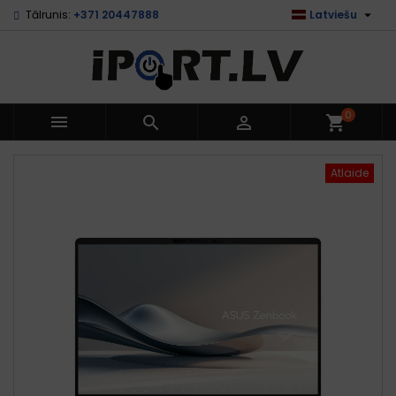

Tālrunis:
+371 20447888
Latviešu
0



shopping_cart
Atlaide