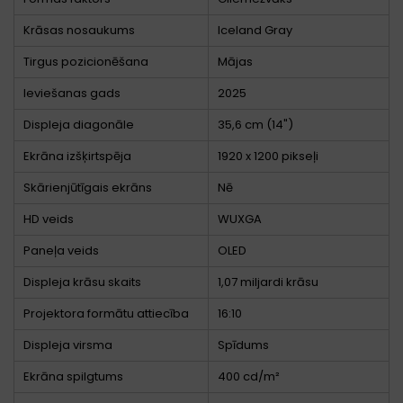
Krāsas nosaukums
Iceland Gray
Tirgus pozicionēšana
Mājas
Ieviešanas gads
2025
Displeja diagonāle
35,6 cm (14")
Ekrāna izšķirtspēja
1920 x 1200 pikseļi
Skārienjūtīgais ekrāns
Nē
HD veids
WUXGA
Paneļa veids
OLED
Displeja krāsu skaits
1,07 miljardi krāsu
Projektora formātu attiecība
16:10
Displeja virsma
Spīdums
Ekrāna spilgtums
400 cd/m²