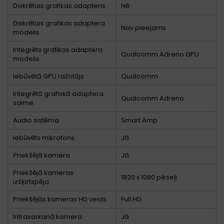
Diskrētais grafikas adapteris
Nē
Diskrētais grafikas adaptera
Nav pieejams
modelis
Integrēts grafikas adaptera
Qualcomm Adreno GPU
modelis
Iebūvētā GPU ražotājs
Qualcomm
Integrētā grafiskā adaptera
Qualcomm Adreno
saime
Audio sistēma
Smart Amp
Iebūvēts mikrofons
Jā
Priekšējā kamera
Jā
Priekšējā kameras
1920 x 1080 pikseļi
izšķirtspēja
Priekšējās kameras HD veids
Full HD
Infrasarkanā kamera
Jā