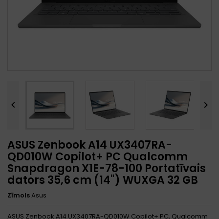


ASUS Zenbook A14 UX3407RA-
QD010W Copilot+ PC Qualcomm
Snapdragon X1E-78-100 Portatīvais
dators 35,6 cm (14") WUXGA 32 GB
Zīmols
Asus
ASUS Zenbook A14 UX3407RA-QD010W Copilot+ PC, Qualcomm