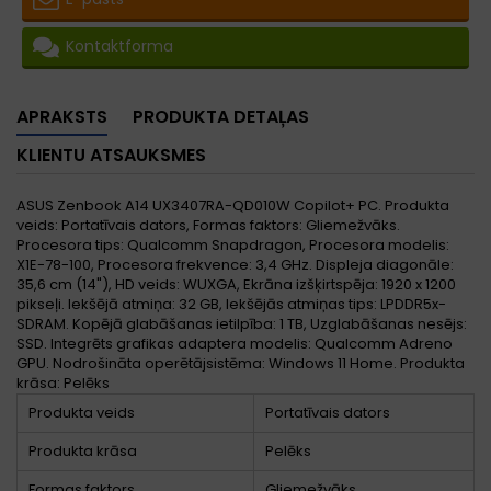
Kontaktforma
APRAKSTS
PRODUKTA DETAĻAS
KLIENTU ATSAUKSMES
ASUS Zenbook A14 UX3407RA-QD010W Copilot+ PC. Produkta
veids: Portatīvais dators, Formas faktors: Gliemežvāks.
Procesora tips: Qualcomm Snapdragon, Procesora modelis:
X1E-78-100, Procesora frekvence: 3,4 GHz. Displeja diagonāle:
35,6 cm (14"), HD veids: WUXGA, Ekrāna izšķirtspēja: 1920 x 1200
pikseļi. Iekšējā atmiņa: 32 GB, Iekšējās atmiņas tips: LPDDR5x-
SDRAM. Kopējā glabāšanas ietilpība: 1 TB, Uzglabāšanas nesējs:
SSD. Integrēts grafikas adaptera modelis: Qualcomm Adreno
GPU. Nodrošināta operētājsistēma: Windows 11 Home. Produkta
krāsa: Pelēks
Produkta veids
Portatīvais dators
Produkta krāsa
Pelēks
Formas faktors
Gliemežvāks