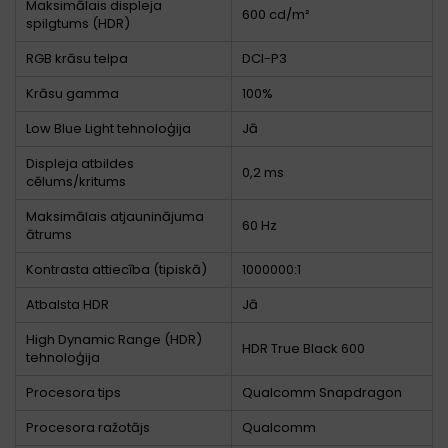
Maksimālais displeja
600 cd/m²
spilgtums (HDR)
RGB krāsu telpa
DCI-P3
Krāsu gamma
100%
Low Blue Light tehnoloģija
Jā
Displeja atbildes
0,2 ms
cēlums/kritums
Maksimālais atjauninājuma
60 Hz
ātrums
Kontrasta attiecība (tipiskā)
1000000:1
Atbalsta HDR
Jā
High Dynamic Range (HDR)
HDR True Black 600
tehnoloģija
Procesora tips
Qualcomm Snapdragon
Procesora ražotājs
Qualcomm