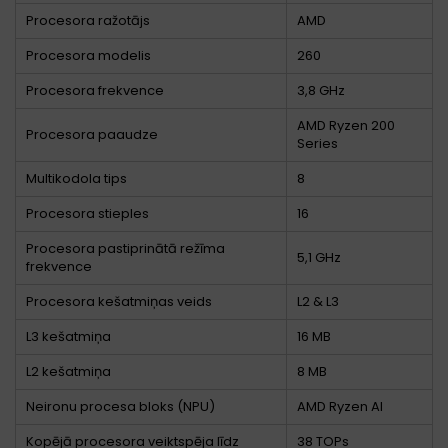
Procesora ražotājs
AMD
Procesora modelis
260
Procesora frekvence
3,8 GHz
AMD Ryzen 200
Procesora paaudze
Series
Multikodola tips
8
Procesora stieples
16
Procesora pastiprinātā režīma
5,1 GHz
frekvence
Procesora kešatmiņas veids
L2 & L3
L3 kešatmiņa
16 MB
L2 kešatmiņa
8 MB
Neironu procesa bloks (NPU)
AMD Ryzen AI
Kopējā procesora veiktspēja līdz
38 TOPs