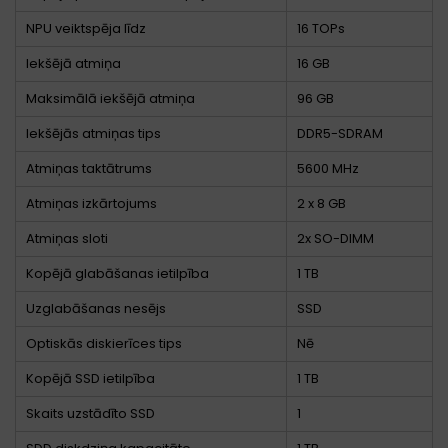
NPU veiktspēja līdz
16 TOPs
Iekšējā atmiņa
16 GB
Maksimālā iekšējā atmiņa
96 GB
Iekšējās atmiņas tips
DDR5-SDRAM
Atmiņas taktātrums
5600 MHz
Atmiņas izkārtojums
2 x 8 GB
Atmiņas sloti
2x SO-DIMM
Kopējā glabāšanas ietilpība
1 TB
Uzglabāšanas nesējs
SSD
Optiskās diskierīces tips
Nē
Kopējā SSD ietilpība
1 TB
Skaits uzstādīto SSD
1