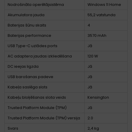
Nodrošināta operētājsistēma
Windows 11 Home
Akumulatora jauda
55,2 vatstunda
Baterijas šūnu skaits
4
Baterijas performance
3570 mAh
USB Type-C uzlādes ports
Jā
AC adaptera jaudas izkliedēšana
120 W
DC ieejas ligzda
Jā
USB barošanas padeve
Jā
Kabeļa saslēga slots
Jā
Kabeļu bloķēšanas slota veids
Kensington
Trusted Platform Module (TPM)
Jā
Trusted Platform Module (TPM) versija
2.0
Svars
2,4 kg