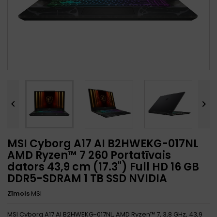


MSI Cyborg A17 AI B2HWEKG-017NL
AMD Ryzen™ 7 260 Portatīvais
dators 43,9 cm (17.3") Full HD 16 GB
DDR5-SDRAM 1 TB SSD NVIDIA
Zīmols
MSI
MSI Cyborg A17 AI B2HWEKG-017NL, AMD Ryzen™ 7, 3,8 GHz, 43,9