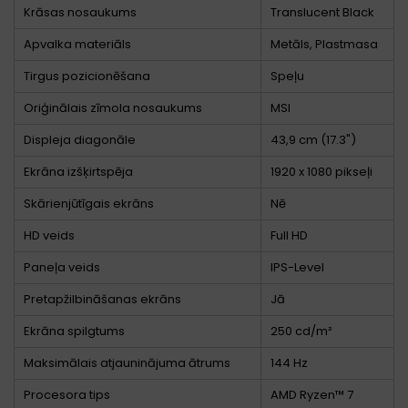
Krāsas nosaukums
Translucent Black
Apvalka materiāls
Metāls, Plastmasa
Tirgus pozicionēšana
Speļu
Oriģinālais zīmola nosaukums
MSI
Displeja diagonāle
43,9 cm (17.3")
Ekrāna izšķirtspēja
1920 x 1080 pikseļi
Skārienjūtīgais ekrāns
Nē
HD veids
Full HD
Paneļa veids
IPS-Level
Pretapžilbināšanas ekrāns
Jā
Ekrāna spilgtums
250 cd/m²
Maksimālais atjauninājuma ātrums
144 Hz
Procesora tips
AMD Ryzen™ 7