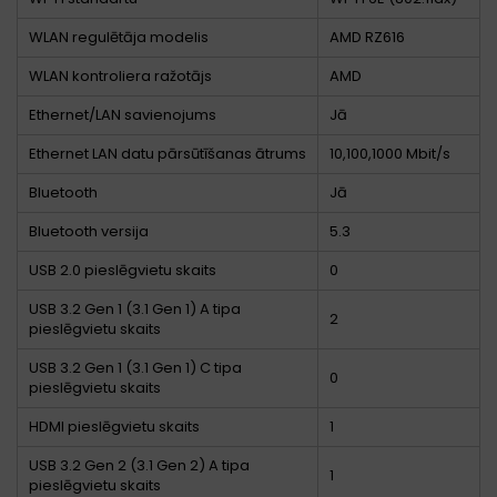
WLAN regulētāja modelis
AMD RZ616
WLAN kontroliera ražotājs
AMD
Ethernet/LAN savienojums
Jā
Ethernet LAN datu pārsūtīšanas ātrums
10,100,1000 Mbit/s
Bluetooth
Jā
Bluetooth versija
5.3
USB 2.0 pieslēgvietu skaits
0
USB 3.2 Gen 1 (3.1 Gen 1) A tipa
2
pieslēgvietu skaits
USB 3.2 Gen 1 (3.1 Gen 1) C tipa
0
pieslēgvietu skaits
HDMI pieslēgvietu skaits
1
USB 3.2 Gen 2 (3.1 Gen 2) A tipa
1
pieslēgvietu skaits