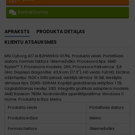
Kontaktforma
APRAKSTS
PRODUKTA DETAĻAS
KLIENTU ATSAUKSMES
MSI Cyborg A17 AI B2HWEKG-017NL. Produkta veids: Portatīvais
dators, Formas faktors: Gliemežvāks. Procesora tips: AMD
Ryzen™ 7, Procesora modelis: 260, Procesora frekvence: 3,8
GHz. Displeja diagonāle: 43,9 cm (17.3"), HD veids: Full HD, Ekrāna
izšķirtspēja: 1920 x 1080 pikseļi. Iekšējā atmiņa: 16 GB, Iekšējās
atmiņas tips: DDR5-SDRAM. Kopējā glabāšanas ietilpība: 1 TB,
Uzglabāšanas nesējs: SSD. Integrēts grafikas adaptera modelis:
AMD Radeon 780M. Nodrošināta operētājsistēma: Windows 11
Home. Produkta krāsa: Melns
Produkta veids
Portatīvais dators
Produkta krāsa
Melns
Formas faktors
Gliemežvāks