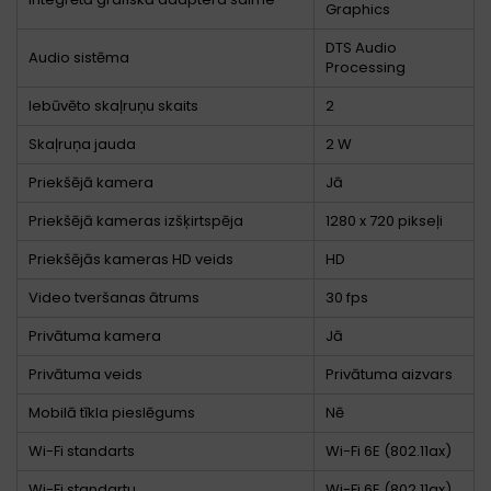
Graphics
DTS Audio
Audio sistēma
Processing
Iebūvēto skaļruņu skaits
2
Skaļruņa jauda
2 W
Priekšējā kamera
Jā
Priekšējā kameras izšķirtspēja
1280 x 720 pikseļi
Priekšējās kameras HD veids
HD
Video tveršanas ātrums
30 fps
Privātuma kamera
Jā
Privātuma veids
Privātuma aizvars
Mobilā tīkla pieslēgums
Nē
Wi-Fi standarts
Wi-Fi 6E (802.11ax)
Wi-Fi standartu
Wi-Fi 6E (802.11ax)