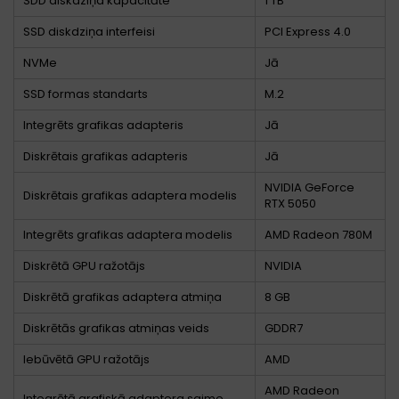
SDD diskdziņa kapacitāte
1 TB
SSD diskdziņa interfeisi
PCI Express 4.0
NVMe
Jā
SSD formas standarts
M.2
Integrēts grafikas adapteris
Jā
Diskrētais grafikas adapteris
Jā
NVIDIA GeForce
Diskrētais grafikas adaptera modelis
RTX 5050
Integrēts grafikas adaptera modelis
AMD Radeon 780M
Diskrētā GPU ražotājs
NVIDIA
Diskrētā grafikas adaptera atmiņa
8 GB
Diskrētās grafikas atmiņas veids
GDDR7
Iebūvētā GPU ražotājs
AMD
AMD Radeon
Integrētā grafiskā adaptera saime