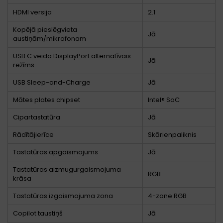
HDMI versija
2.1
Kopējā pieslēgvieta
Jā
austiņām/mikrofonam
USB C veida DisplayPort alternatīvais
Jā
režīms
USB Sleep-and-Charge
Jā
Mātes plates chipset
Intel® SoC
Cipartastatūra
Jā
Rādītājierīce
Skārienpaliknis
Tastatūras apgaismojums
Jā
Tastatūras aizmugurgaismojuma
RGB
krāsa
Tastatūras izgaismojuma zona
4-zone RGB
Copilot taustiņš
Jā