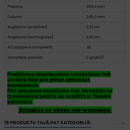
Platums
359,3 mm
Dziļums
245,2 mm
Augstums (priekšas)
2,21 cm
Augstums (aizmugures)
2,31 cm
AC adaperis komplektā
Jā
Garantijas periods
2 gads(i)
Pasūtījuma sagatavošana izsniegšanai tiek
uzsākta
tikai pēc pilnas apmaksas
saņemšanas
.
Pēc apmaksas pasūtījums tiek pārvietots uz
izsniegšanas punktu vai nosūtīts ar
Omniva
pakomātu.
Apmaksa uz vietas nav iespējama.
16 PRODUKTU TAJĀ PAT KATEGORIJĀ:
<
>