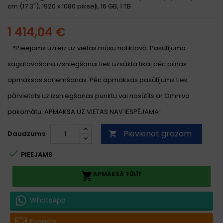
cm (17.3"), 1920 x 1080 pikseļi, 16 GB, 1 TB
1 414,04 €
*Pieejams uzreiz uz vietas mūsu noliktavā. Pasūtījuma
sagatavošana izsniegšanai tiek uzsākta tikai pēc pilnas
apmaksas saņemšanas. Pēc apmaksas pasūtījums tiek
pārvietots uz izsniegšanas punktu vai nosūtīts ar Omniva
pakomātu. APMAKSA UZ VIETAS NAV IESPĒJAMA!
Pievienot grozam
Daudzums


PIEEJAMS
APMAKSĀ TŪLĪT

WhatsApp
E-pasts