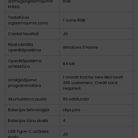
aizmugurgaismojuma
RGB
krāsa
Tastatūras
1-zone RGB
izgaismojuma zona
Copilot taustiņš
Jā
Nodrošināta
Windows 11 Home
operētājsistēma
Operētājsistēma
64 biti
arhitektūra
1-month trial for new Microsoft
Izmēģinājuma
365 customers. Credit card
programmatūra
required.
Akumulatora jauda
90 vatstunda
Baterijas tehnoloģija
Litija jons
Baterijas šūnu skaits
4
USB Type-C uzlādes
Jā
ports