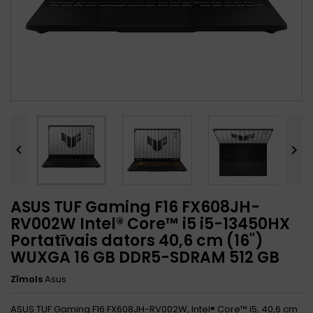


ASUS TUF Gaming F16 FX608JH-
RV002W Intel® Core™ i5 i5-13450HX
Portatīvais dators 40,6 cm (16")
WUXGA 16 GB DDR5-SDRAM 512 GB
Zīmols
Asus
ASUS TUF Gaming F16 FX608JH-RV002W, Intel® Core™ i5, 40,6 cm