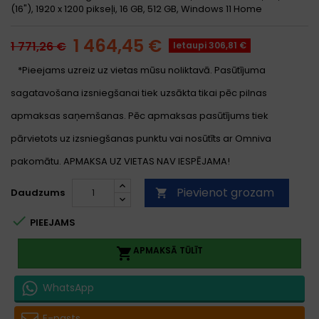
(16"), 1920 x 1200 pikseļi, 16 GB, 512 GB, Windows 11 Home
1 464,45 €
1 771,26 €
Ietaupi 306,81 €
*Pieejams uzreiz uz vietas mūsu noliktavā. Pasūtījuma
sagatavošana izsniegšanai tiek uzsākta tikai pēc pilnas
apmaksas saņemšanas. Pēc apmaksas pasūtījums tiek
pārvietots uz izsniegšanas punktu vai nosūtīts ar Omniva
pakomātu. APMAKSA UZ VIETAS NAV IESPĒJAMA!
Pievienot grozam
Daudzums


PIEEJAMS
APMAKSĀ TŪLĪT

WhatsApp
E-pasts