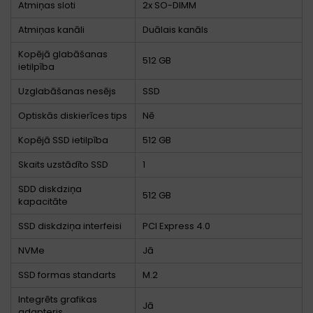
Atmiņas sloti
2x SO-DIMM
Atmiņas kanāli
Duālais kanāls
Kopējā glabāšanas
512 GB
ietilpība
Uzglabāšanas nesējs
SSD
Optiskās diskierīces tips
Nē
Kopējā SSD ietilpība
512 GB
Skaits uzstādīto SSD
1
SDD diskdziņa
512 GB
kapacitāte
SSD diskdziņa interfeisi
PCI Express 4.0
NVMe
Jā
SSD formas standarts
M.2
Integrēts grafikas
Jā
adapteris