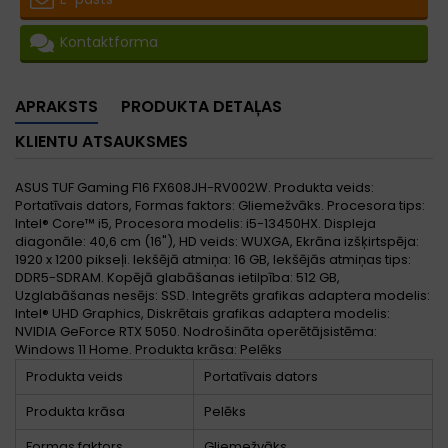
Kontaktforma
APRAKSTS
PRODUKTA DETAĻAS
KLIENTU ATSAUKSMES
ASUS TUF Gaming F16 FX608JH-RV002W. Produkta veids:
Portatīvais dators, Formas faktors: Gliemežvāks. Procesora tips:
Intel® Core™ i5, Procesora modelis: i5-13450HX. Displeja
diagonāle: 40,6 cm (16"), HD veids: WUXGA, Ekrāna izšķirtspēja:
1920 x 1200 pikseļi. Iekšējā atmiņa: 16 GB, Iekšējās atmiņas tips:
DDR5-SDRAM. Kopējā glabāšanas ietilpība: 512 GB,
Uzglabāšanas nesējs: SSD. Integrēts grafikas adaptera modelis:
Intel® UHD Graphics, Diskrētais grafikas adaptera modelis:
NVIDIA GeForce RTX 5050. Nodrošināta operētājsistēma:
Windows 11 Home. Produkta krāsa: Pelēks
Produkta veids
Portatīvais dators
Produkta krāsa
Pelēks
Formas faktors
Gliemežvāks