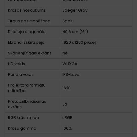
Krāsas nosaukums
Jaeger Gray
Tirgus pozicionēšana
Speļu
Displeja diagonāle
40,6 cm (16")
Ekrāna izšķirtspēja
1920 x 1200 pikseļi
Skārienjūtīgais ekrāns
Nē
HD veids
WUXGA
Paneļa veids
IPS-Level
Projektora formātu
16:10
attiecība
Pretapžilbināšanas
Jā
ekrāns
RGB krāsu telpa
sRGB
Krāsu gamma
100%