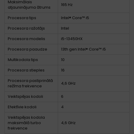
Maksimālais
165 Hz
atjauninājuma ātrums
Procesora tips
Intel® Core™ i5
Procesora ražotājs
Intel
Procesora modelis
i5-13450HX
Procesora paaudze
13th gen Intel® Core™ i5
Multikodola tips
10
Procesora stieples
16
Procesora pastiprinātā
4,6 GHz
režīma frekvence
Veiktspējas kodoli
6
Efektīvie kodoli
4
Veiktspējas kodola
maksimālā turbo
4,6 GHz
frekvence