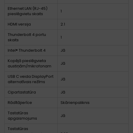
Ethernet LAN (RJ-45)
1
pieslēgvietu skaits
HDMI versija
2.1
Thunderbolt 4 portu
1
skaits
Intel® Thunderbolt 4
Jā
Kopējā pieslēgvieta
Jā
austiņām/mikrofonam
USB C veida DisplayPort
Jā
alternatīvais režīms
Cipartastatūra
Jā
Rādītājierīce
Skārienpaliknis
Tastatūras
Jā
apgaismojums
Tastatūras