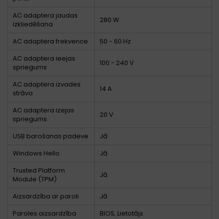
AC adaptera jaudas
280 W
izkliedēšana
AC adaptera frekvence
50 - 60 Hz
AC adaptera ieejas
100 - 240 V
spriegums
AC adaptera izvades
14 A
strāva
AC adaptera izejas
20 V
spriegums
USB barošanas padeve
Jā
Windows Hello
Jā
Trusted Platform
Jā
Module (TPM)
Aizsardzība ar paroli
Jā
Paroles aizsardzība
BIOS, Lietotājs