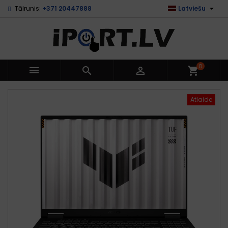

Tālrunis:
+371 20447888
Latviešu
0



shopping_cart
Atlaide