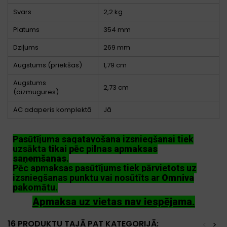
Svars
2,2 kg
Platums
354 mm
Dziļums
269 mm
Augstums (priekšas)
1,79 cm
Augstums
2,73 cm
(aizmugures)
AC adaperis komplektā
Jā
Pasūtījuma sagatavošana izsniegšanai tiek
uzsākta
tikai pēc pilnas apmaksas
saņemšanas
.
Pēc apmaksas pasūtījums tiek pārvietots uz
izsniegšanas punktu vai nosūtīts ar
Omniva
pakomātu.
Apmaksa uz vietas nav iespējama.
16 PRODUKTU TAJĀ PAT KATEGORIJĀ:
<
>