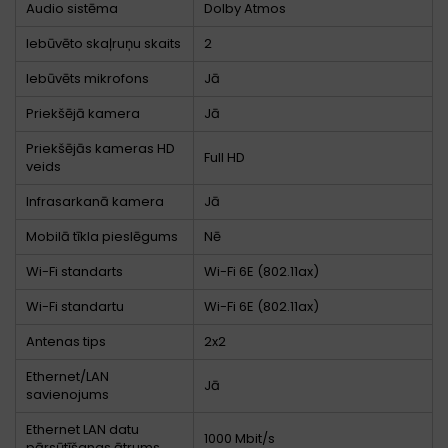
Audio sistēma
Dolby Atmos
Iebūvēto skaļruņu skaits
2
Iebūvēts mikrofons
Jā
Priekšējā kamera
Jā
Priekšējās kameras HD
Full HD
veids
Infrasarkanā kamera
Jā
Mobilā tīkla pieslēgums
Nē
Wi-Fi standarts
Wi-Fi 6E (802.11ax)
Wi-Fi standartu
Wi-Fi 6E (802.11ax)
Antenas tips
2x2
Ethernet/LAN
Jā
savienojums
Ethernet LAN datu
1000 Mbit/s
pārsūtīšanas ātrums