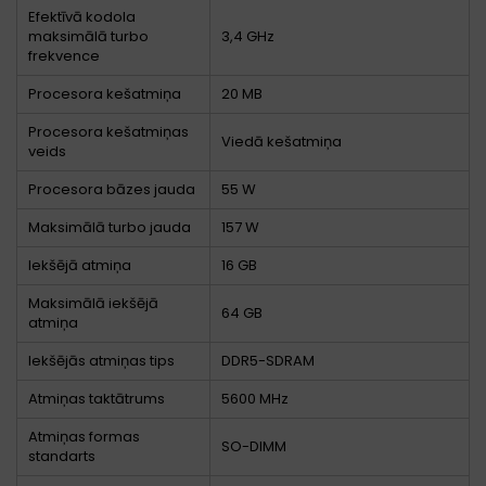
Efektīvā kodola
maksimālā turbo
3,4 GHz
frekvence
Procesora kešatmiņa
20 MB
Procesora kešatmiņas
Viedā kešatmiņa
veids
Procesora bāzes jauda
55 W
Maksimālā turbo jauda
157 W
Iekšējā atmiņa
16 GB
Maksimālā iekšējā
64 GB
atmiņa
Iekšējās atmiņas tips
DDR5-SDRAM
Atmiņas taktātrums
5600 MHz
Atmiņas formas
SO-DIMM
standarts