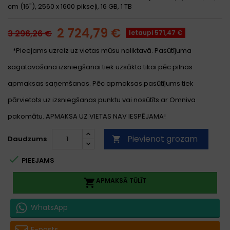
cm (16"), 2560 x 1600 pikseļi, 16 GB, 1 TB
2 724,79 €
3 296,26 €
Ietaupi 571,47 €
*Pieejams uzreiz uz vietas mūsu noliktavā. Pasūtījuma
sagatavošana izsniegšanai tiek uzsākta tikai pēc pilnas
apmaksas saņemšanas. Pēc apmaksas pasūtījums tiek
pārvietots uz izsniegšanas punktu vai nosūtīts ar Omniva
pakomātu. APMAKSA UZ VIETAS NAV IESPĒJAMA!
Pievienot grozam
Daudzums


PIEEJAMS
APMAKSĀ TŪLĪT

WhatsApp
E-pasts