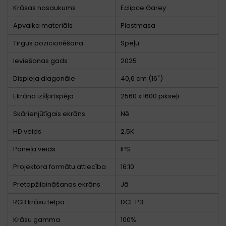
Krāsas nosaukums
Eclipce Garey
Apvalka materiāls
Plastmasa
Tirgus pozicionēšana
Speļu
Ieviešanas gads
2025
Displeja diagonāle
40,6 cm (16")
Ekrāna izšķirtspēja
2560 x 1600 pikseļi
Skārienjūtīgais ekrāns
Nē
HD veids
2.5K
Paneļa veids
IPS
Projektora formātu attiecība
16:10
Pretapžilbināšanas ekrāns
Jā
RGB krāsu telpa
DCI-P3
Krāsu gamma
100%