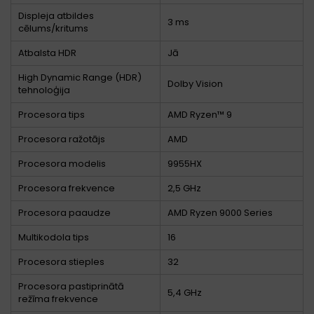
Displeja atbildes
3 ms
cēlums/kritums
Atbalsta HDR
Jā
High Dynamic Range (HDR)
Dolby Vision
tehnoloģija
Procesora tips
AMD Ryzen™ 9
Procesora ražotājs
AMD
Procesora modelis
9955HX
Procesora frekvence
2,5 GHz
Procesora paaudze
AMD Ryzen 9000 Series
Multikodola tips
16
Procesora stieples
32
Procesora pastiprinātā
5,4 GHz
režīma frekvence