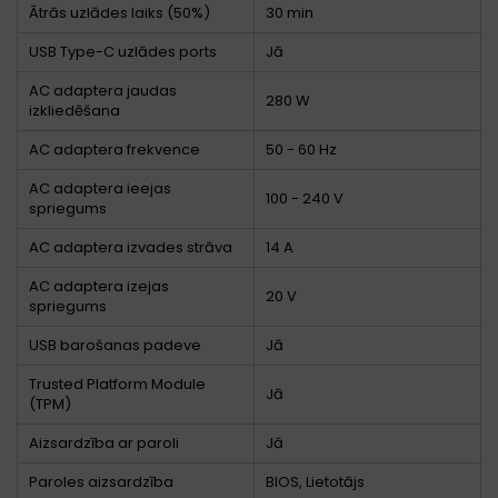
Ātrās uzlādes laiks (50%)
30 min
USB Type-C uzlādes ports
Jā
AC adaptera jaudas
280 W
izkliedēšana
AC adaptera frekvence
50 - 60 Hz
AC adaptera ieejas
100 - 240 V
spriegums
AC adaptera izvades strāva
14 A
AC adaptera izejas
20 V
spriegums
USB barošanas padeve
Jā
Trusted Platform Module
Jā
(TPM)
Aizsardzība ar paroli
Jā
Paroles aizsardzība
BIOS, Lietotājs