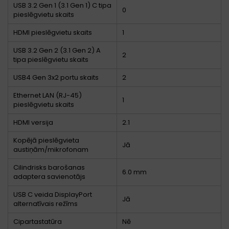
USB 3.2 Gen 1 (3.1 Gen 1) C tipa
0
pieslēgvietu skaits
HDMI pieslēgvietu skaits
1
USB 3.2 Gen 2 (3.1 Gen 2) A
2
tipa pieslēgvietu skaits
USB4 Gen 3x2 portu skaits
2
Ethernet LAN (RJ-45)
1
pieslēgvietu skaits
HDMI versija
2.1
Kopējā pieslēgvieta
Jā
austiņām/mikrofonam
Cilindrisks barošanas
6.0 mm
adaptera savienotājs
USB C veida DisplayPort
Jā
alternatīvais režīms
Cipartastatūra
Nē