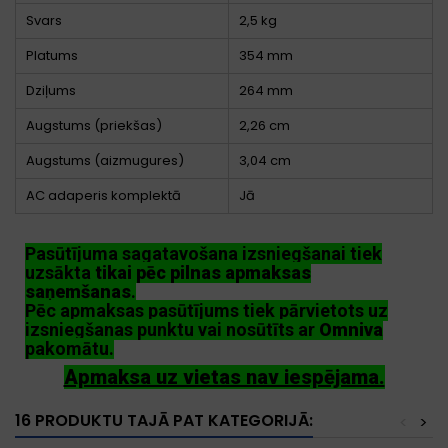
Svars
2,5 kg
Platums
354 mm
Dziļums
264 mm
Augstums (priekšas)
2,26 cm
Augstums (aizmugures)
3,04 cm
AC adaperis komplektā
Jā
Pasūtījuma sagatavošana izsniegšanai tiek
uzsākta
tikai pēc pilnas apmaksas
saņemšanas
.
Pēc apmaksas pasūtījums tiek pārvietots uz
izsniegšanas punktu vai nosūtīts ar
Omniva
pakomātu.
Apmaksa uz vietas nav iespējama.
16 PRODUKTU TAJĀ PAT KATEGORIJĀ:
<
>