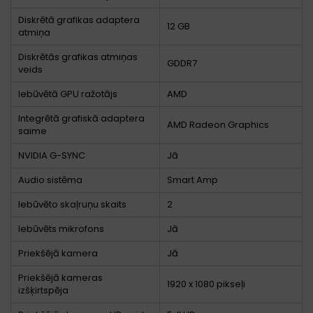
Diskrētā grafikas adaptera
12 GB
atmiņa
Diskrētās grafikas atmiņas
GDDR7
veids
Iebūvētā GPU ražotājs
AMD
Integrētā grafiskā adaptera
AMD Radeon Graphics
saime
NVIDIA G-SYNC
Jā
Audio sistēma
Smart Amp
Iebūvēto skaļruņu skaits
2
Iebūvēts mikrofons
Jā
Priekšējā kamera
Jā
Priekšējā kameras
1920 x 1080 pikseļi
izšķirtspēja