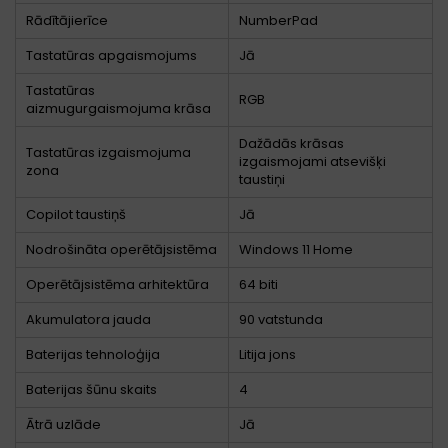
Rādītājierīce
NumberPad
Tastatūras apgaismojums
Jā
Tastatūras
RGB
aizmugurgaismojuma krāsa
Dažādās krāsas
Tastatūras izgaismojuma
izgaismojami atsevišķi
zona
taustiņi
Copilot taustiņš
Jā
Nodrošināta operētājsistēma
Windows 11 Home
Operētājsistēma arhitektūra
64 biti
Akumulatora jauda
90 vatstunda
Baterijas tehnoloģija
Litija jons
Baterijas šūnu skaits
4
Ātrā uzlāde
Jā