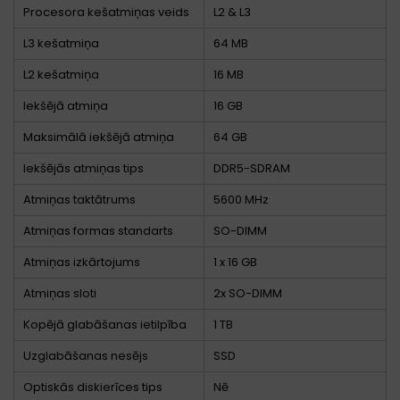
Procesora kešatmiņas veids
L2 & L3
L3 kešatmiņa
64 MB
L2 kešatmiņa
16 MB
Iekšējā atmiņa
16 GB
Maksimālā iekšējā atmiņa
64 GB
Iekšējās atmiņas tips
DDR5-SDRAM
Atmiņas taktātrums
5600 MHz
Atmiņas formas standarts
SO-DIMM
Atmiņas izkārtojums
1 x 16 GB
Atmiņas sloti
2x SO-DIMM
Kopējā glabāšanas ietilpība
1 TB
Uzglabāšanas nesējs
SSD
Optiskās diskierīces tips
Nē