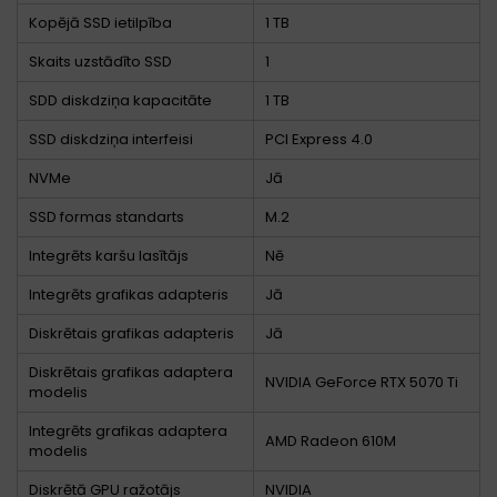
Kopējā SSD ietilpība
1 TB
Skaits uzstādīto SSD
1
SDD diskdziņa kapacitāte
1 TB
SSD diskdziņa interfeisi
PCI Express 4.0
NVMe
Jā
SSD formas standarts
M.2
Integrēts karšu lasītājs
Nē
Integrēts grafikas adapteris
Jā
Diskrētais grafikas adapteris
Jā
Diskrētais grafikas adaptera
NVIDIA GeForce RTX 5070 Ti
modelis
Integrēts grafikas adaptera
AMD Radeon 610M
modelis
Diskrētā GPU ražotājs
NVIDIA