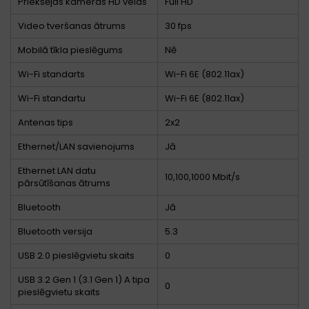
Priekšējās kameras HD veids
Full HD
Video tveršanas ātrums
30 fps
Mobilā tīkla pieslēgums
Nē
Wi-Fi standarts
Wi-Fi 6E (802.11ax)
Wi-Fi standartu
Wi-Fi 6E (802.11ax)
Antenas tips
2x2
Ethernet/LAN savienojums
Jā
Ethernet LAN datu
10,100,1000 Mbit/s
pārsūtīšanas ātrums
Bluetooth
Jā
Bluetooth versija
5.3
USB 2.0 pieslēgvietu skaits
0
USB 3.2 Gen 1 (3.1 Gen 1) A tipa
0
pieslēgvietu skaits