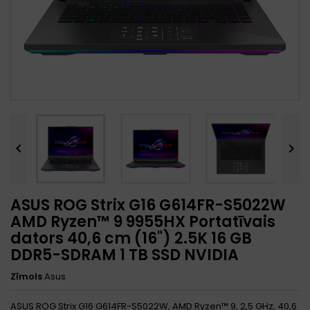


ASUS ROG Strix G16 G614FR-S5022W
AMD Ryzen™ 9 9955HX Portatīvais
dators 40,6 cm (16") 2.5K 16 GB
DDR5-SDRAM 1 TB SSD NVIDIA
Zīmols
Asus
ASUS ROG Strix G16 G614FR-S5022W, AMD Ryzen™ 9, 2,5 GHz, 40,6