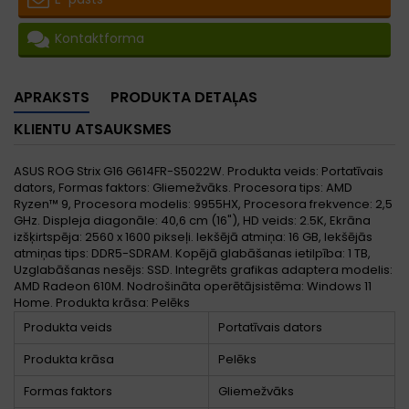
Kontaktforma
APRAKSTS
PRODUKTA DETAĻAS
KLIENTU ATSAUKSMES
ASUS ROG Strix G16 G614FR-S5022W. Produkta veids: Portatīvais
dators, Formas faktors: Gliemežvāks. Procesora tips: AMD
Ryzen™ 9, Procesora modelis: 9955HX, Procesora frekvence: 2,5
GHz. Displeja diagonāle: 40,6 cm (16"), HD veids: 2.5K, Ekrāna
izšķirtspēja: 2560 x 1600 pikseļi. Iekšējā atmiņa: 16 GB, Iekšējās
atmiņas tips: DDR5-SDRAM. Kopējā glabāšanas ietilpība: 1 TB,
Uzglabāšanas nesējs: SSD. Integrēts grafikas adaptera modelis:
AMD Radeon 610M. Nodrošināta operētājsistēma: Windows 11
Home. Produkta krāsa: Pelēks
Produkta veids
Portatīvais dators
Produkta krāsa
Pelēks
Formas faktors
Gliemežvāks