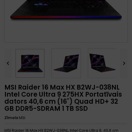


MSI Raider 16 Max HX B2WJ-038NL
Intel Core Ultra 9 275HX Portatīvais
dators 40,6 cm (16") Quad HD+ 32
GB DDR5-SDRAM 1 TB SSD
Zīmols
MSI
MSI Raider 16 Max HX B2WJ-038NL, Intel Core Ultra 9, 40,6 cm