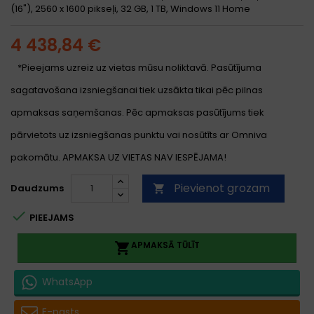
(16"), 2560 x 1600 pikseļi, 32 GB, 1 TB, Windows 11 Home
4 438,84 €
*Pieejams uzreiz uz vietas mūsu noliktavā. Pasūtījuma
sagatavošana izsniegšanai tiek uzsākta tikai pēc pilnas
apmaksas saņemšanas. Pēc apmaksas pasūtījums tiek
pārvietots uz izsniegšanas punktu vai nosūtīts ar Omniva
pakomātu. APMAKSA UZ VIETAS NAV IESPĒJAMA!
Pievienot grozam
Daudzums


PIEEJAMS
APMAKSĀ TŪLĪT

WhatsApp
E-pasts