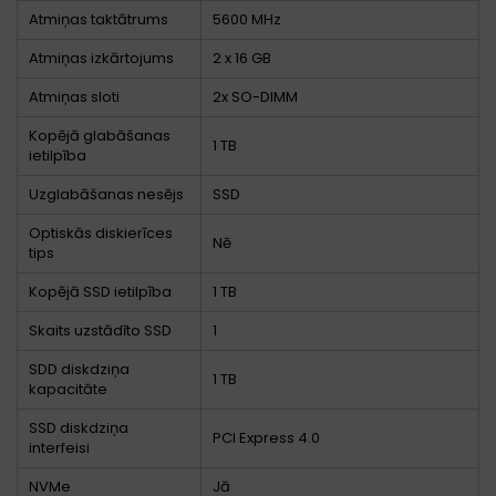
Atmiņas taktātrums
5600 MHz
Atmiņas izkārtojums
2 x 16 GB
Atmiņas sloti
2x SO-DIMM
Kopējā glabāšanas
1 TB
ietilpība
Uzglabāšanas nesējs
SSD
Optiskās diskierīces
Nē
tips
Kopējā SSD ietilpība
1 TB
Skaits uzstādīto SSD
1
SDD diskdziņa
1 TB
kapacitāte
SSD diskdziņa
PCI Express 4.0
interfeisi
NVMe
Jā