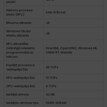
jauda
Neironu procesa
Intel AI Boost
bloks (NPU)
Blīvuma atbalsts
Jā
Windows Studio
Jā
efektu atbalsts
NPU atbalstītie
mākslīgā intelekta
DirectML, OpenVINO, Windows ML,
programmatūras
ONNX RT, WebNN
tvērumi
Kopējā procesora
36 TOPs
veiktspēja līdz
NPU veiktspēja līdz
13 TOPs
GPU veiktspēja līdz
8 TOPs
Iekšējā atmiņa
32 GB
Iekšējās atmiņas tips
DDR5-SDRAM