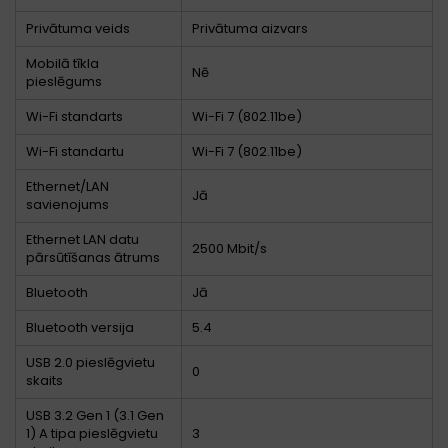
Privātuma veids
Privātuma aizvars
Mobilā tīkla
Nē
pieslēgums
Wi-Fi standarts
Wi-Fi 7 (802.11be)
Wi-Fi standartu
Wi-Fi 7 (802.11be)
Ethernet/LAN
Jā
savienojums
Ethernet LAN datu
2500 Mbit/s
pārsūtīšanas ātrums
Bluetooth
Jā
Bluetooth versija
5.4
USB 2.0 pieslēgvietu
0
skaits
USB 3.2 Gen 1 (3.1 Gen
1) A tipa pieslēgvietu
3