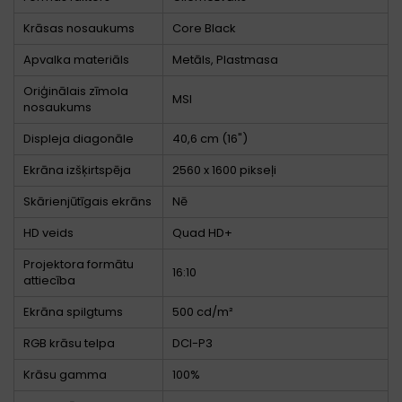
Krāsas nosaukums
Core Black
Apvalka materiāls
Metāls, Plastmasa
Oriģinālais zīmola
MSI
nosaukums
Displeja diagonāle
40,6 cm (16")
Ekrāna izšķirtspēja
2560 x 1600 pikseļi
Skārienjūtīgais ekrāns
Nē
HD veids
Quad HD+
Projektora formātu
16:10
attiecība
Ekrāna spilgtums
500 cd/m²
RGB krāsu telpa
DCI-P3
Krāsu gamma
100%