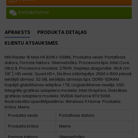
Kontaktforma
APRAKSTS
PRODUKTA DETAĻAS
KLIENTU ATSAUKSMES
MSI Raider 16 Max HX B2WJ-038NL. Produkta veids: Portatīvais
dators, Formas faktors: Gliemežvāks. Procesora tips: Intel Core
Ultra 9, Procesora modelis: 275HX. Displeja diagonāle: 40,6 cm
(16"), HD veids: Quad HD+, Ekrāna izšķirtspēja: 2560 x 1600 pikseļi.
Iekšējā atmiņa: 32 GB, Iekšējās atmiņas tips: DDR5-SDRAM.
Kopējā glabāšanas ietilpība: 1 TB, Uzglabāšanas nesējs: SSD.
Integrēts grafikas adaptera modelis: Intel Graphics, Diskrētais
grafikas adaptera modelis: NVIDIA GeForce RTX 5090.
Nodrošināta operētājsistēma: Windows 11 Home. Produkta
krāsa: Melns
Produkta veids
Portatīvais dators
Produkta krāsa
Melns
Formas faktors
Gliemežvāks