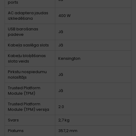
ports
AC adaptera jaudas
400 W
izkliedēšana
USB barošanas
Jā
padeve
Kabeļa saslēga slots
Jā
Kabeļu bloķēšanas
Kensington
slota veids
Pirkstu nospiedumu
Jā
nolasītājs
Trusted Platform
Jā
Module (TPM)
Trusted Platform
2.0
Module (TPM) versija
Svars
2,7 kg
Platums
357,2 mm