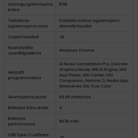
aizmugurgaismojuma
RGB
krāsa
Tastatūras
Dažādās krāsas izgaismojami
izgaismojuma zona
atsevišķi taustiņi
Copilot taustiņš
Jā
Nodrošināta
Windows 11 Home
operētājsistēma
AI Noise Cancellation Pro, Discrete
Graphics Mode, MSI AI Engine, MSI
Iekļautā
App Player, MSI Center, MSI
programmatūra
Companion, Nahimic 3, Nvidia App,
Steelseries GG, True Color
Akumulatora jauda
99,99 vatstunda
Baterijas šūnu skaits
4
Baterijas
6578 mAh
performance
USB Type-C uzlādes
Jā