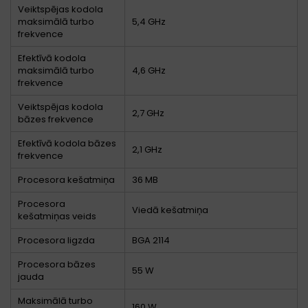
Veiktspējas kodola
maksimālā turbo
5,4 GHz
frekvence
Efektīvā kodola
maksimālā turbo
4,6 GHz
frekvence
Veiktspējas kodola
2,7 GHz
bāzes frekvence
Efektīvā kodola bāzes
2,1 GHz
frekvence
Procesora kešatmiņa
36 MB
Procesora
Viedā kešatmiņa
kešatmiņas veids
Procesora ligzda
BGA 2114
Procesora bāzes
55 W
jauda
Maksimālā turbo
160 W