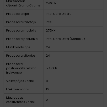
Maksimālais
240 Hz
atjauninājuma ātrums
Procesora tips
Intel Core Ultra 9
Procesora ražotājs
Intel
Procesora modelis
275HX
Procesora paaudze
Intel Core Ultra (Series 2)
Multikodola tips
24
Procesora stieples
24
Procesora
pastiprinātā režīma
5,4 GHz
frekvence
Veiktspējas kodoli
8
Efektīvie kodoli
16
Mazjaudas
0
efektivitātes kodoli