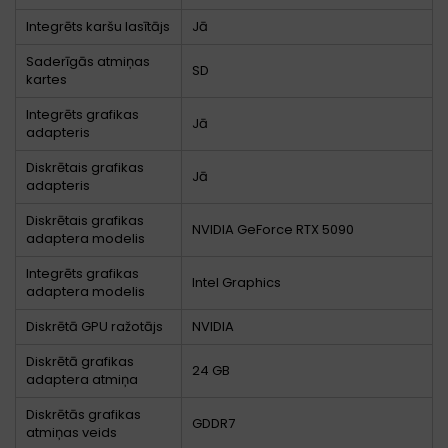
Integrēts karšu lasītājs
Jā
Saderīgās atmiņas
SD
kartes
Integrēts grafikas
Jā
adapteris
Diskrētais grafikas
Jā
adapteris
Diskrētais grafikas
NVIDIA GeForce RTX 5090
adaptera modelis
Integrēts grafikas
Intel Graphics
adaptera modelis
Diskrētā GPU ražotājs
NVIDIA
Diskrētā grafikas
24 GB
adaptera atmiņa
Diskrētās grafikas
GDDR7
atmiņas veids