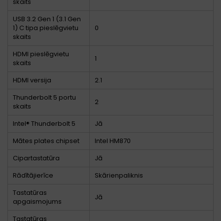
skaits
USB 3.2 Gen 1 (3.1 Gen
1) C tipa pieslēgvietu
0
skaits
HDMI pieslēgvietu
1
skaits
HDMI versija
2.1
Thunderbolt 5 portu
2
skaits
Intel® Thunderbolt 5
Jā
Mātes plates chipset
Intel HM870
Cipartastatūra
Jā
Rādītājierīce
Skārienpaliknis
Tastatūras
Jā
apgaismojums
Tastatūras