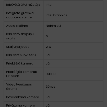
Iebūvētā GPU ražotājs
Intel
Integrētā grafiskā
Intel Graphics
adaptera saime
Audio sistēma
Nahimic 3
Iebūvēto skaļruņu
6
skaits
Skaļruņa jauda
2 W
Iebūvēts subvūferis
Jā
Priekšējā kamera
Jā
Priekšējās kameras
Full HD
HD veids
Video tveršanas
30 fps
ātrums
Infrasarkanā kamera
Jā
Privātuma kamera
Jā