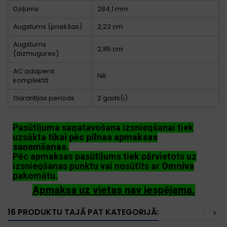
Dziļums
284,1 mm
Augstums (priekšas)
2,22 cm
Augstums
2,85 cm
(aizmugures)
AC adaperis
Nē
komplektā
Garantijas periods
2 gads(i)
Pasūtījuma sagatavošana izsniegšanai tiek
uzsākta
tikai pēc pilnas apmaksas
saņemšanas
.
Pēc apmaksas pasūtījums tiek pārvietots uz
izsniegšanas punktu vai nosūtīts ar
Omniva
pakomātu.
Apmaksa uz vietas nav iespējama.
16 PRODUKTU TAJĀ PAT KATEGORIJĀ:
<
>