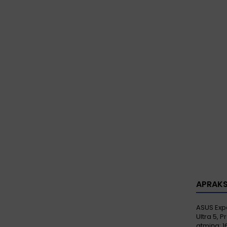
APRAK
ASUS Expe
Ultra 5, 
atmiņa: 1