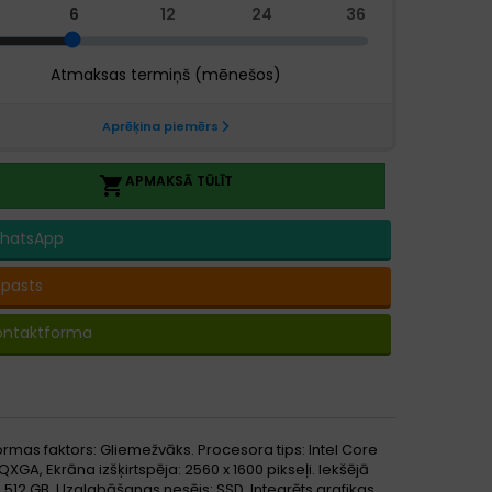
APMAKSĀ TŪLĪT

hatsApp
-pasts
ontaktforma
mas faktors: Gliemežvāks. Procesora tips: Intel Core
XGA, Ekrāna izšķirtspēja: 2560 x 1600 pikseļi. Iekšējā
 512 GB, Uzglabāšanas nesējs: SSD. Integrēts grafikas