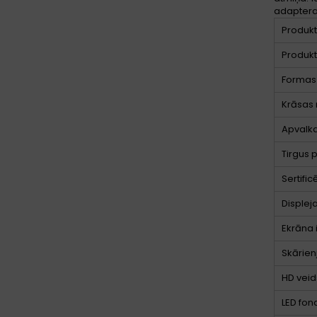
adaptera 
Produkt
Produkt
Formas 
Krāsas
Apvalka
Tirgus 
Sertific
Displej
Ekrāna 
Skārien
HD veid
LED fo