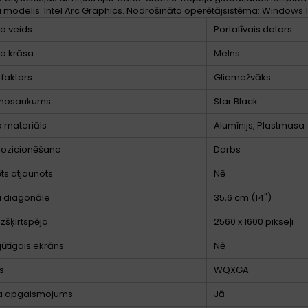
modelis: Intel Arc Graphics. Nodrošināta operētājsistēma: Windows 11 
a veids
Portatīvais dators
a krāsa
Melns
faktors
Gliemežvāks
 nosaukums
Star Black
 materiāls
Alumīnijs, Plastmasa
pozicionēšana
Darbs
ēts atjaunots
Nē
a diagonāle
35,6 cm (14")
izšķirtspēja
2560 x 1600 pikseļi
jūtīgais ekrāns
Nē
s
WQXGA
na apgaismojums
Jā