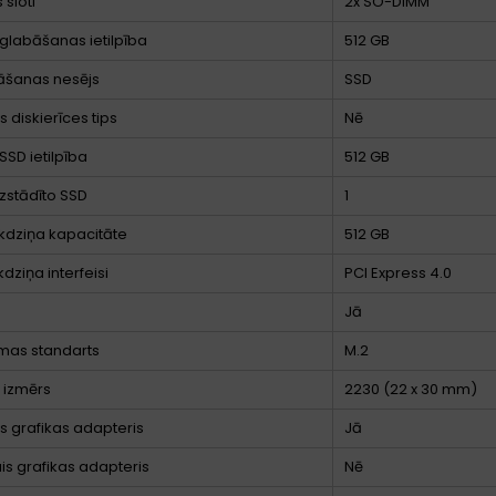
 sloti
2x SO-DIMM
glabāšanas ietilpība
512 GB
āšanas nesējs
SSD
 diskierīces tips
Nē
SSD ietilpība
512 GB
uzstādīto SSD
1
kdziņa kapacitāte
512 GB
dziņa interfeisi
PCI Express 4.0
Jā
mas standarts
M.2
 izmērs
2230 (22 x 30 mm)
ts grafikas adapteris
Jā
ais grafikas adapteris
Nē