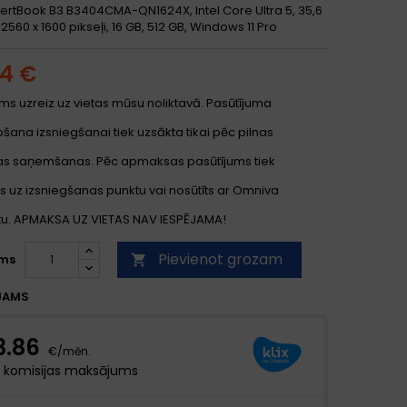
ertBook B3 B3404CMA-QN1624X, Intel Core Ultra 5, 35,6
 2560 x 1600 pikseļi, 16 GB, 512 GB, Windows 11 Pro
14 €
ms uzreiz uz vietas mūsu noliktavā. Pasūtījuma
ana izsniegšanai tiek uzsākta tikai pēc pilnas
s saņemšanas. Pēc apmaksas pasūtījums tiek
s uz izsniegšanas punktu vai nosūtīts ar Omniva
. APMAKSA UZ VIETAS NAV IESPĒJAMA!
Pievienot grozam
ms

JAMS