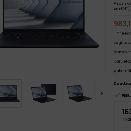
ASUS Exp
cm (14"),
983,
*Pieeja
sagatavoš
apmaksa
pārvietot
pakomātu
Daudzu


PIEE