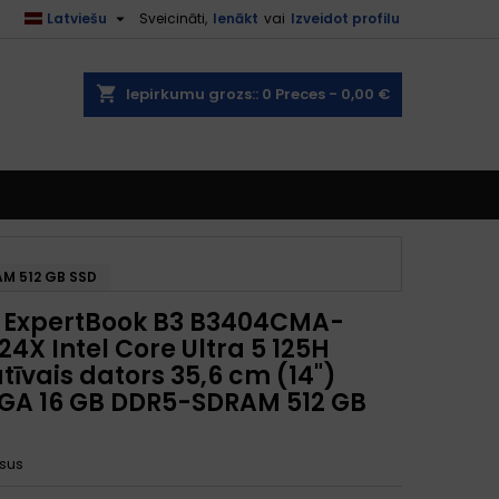

Latviešu
Sveicināti,
Ienākt
vai
Izveidot profilu
shopping_cart
Iepirkumu grozs::
0
Preces - 0,00 €
AM 512 GB SSD
 ExpertBook B3 B3404CMA-
4X Intel Core Ultra 5 125H
tīvais dators 35,6 cm (14")
A 16 GB DDR5-SDRAM 512 GB
sus