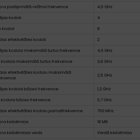
ra pastiprinātā režīma frekvence
4,5 GHz
ējas kodoli
4
e kodoli
8
as efektivitātes kodoli
2
ējas kodola maksimālā turbo frekvence
4,5 GHz
ā kodola maksimālā turbo frekvence
3,6 GHz
as efektivitātes kodolu maksimālā
2,5 GHz
rekvence
ējas kodola bāzes frekvence
1,2 GHz
ā kodola bāzes frekvence
0,7 GHz
as efektivitātes kodolu pamatfrekvence
700 MHz
ora kešatmiņa
18 MB
ora kešatmiņas veids
Viedā kešatmiņa