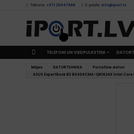
Tālrunis:
+371 20447888
E-pasts:
info@iport.lv
TELEFONI UN VIEDPULKSTEŅI
DATORT
Mājas
DATORTEHNIKA
Portatīvie datori
ASUS ExpertBook B3 B3404CMA-QN1624X Intel Core U