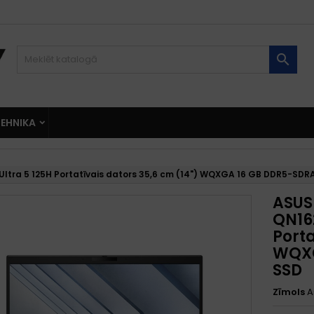

EHNIKA
ltra 5 125H Portatīvais dators 35,6 cm (14") WQXGA 16 GB DDR5-SDR
ASUS
QN162
Porta
WQXG
SSD
Zīmols
A