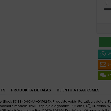
W
E
K
STS
PRODUKTA DETAĻAS
KLIENTU ATSAUKSMES
rtBook B3 B3404CMA-QN1624X. Produkta veids: Portatīvais dators, For
Procesora modelis: 125H. Displeja diagonāle: 35,6 cm (14"), HD veids: WQ
6 GB, Iekšējās atmiņas tips: DDR5-SDRAM. Kopējā glabāšanas ietilpība: