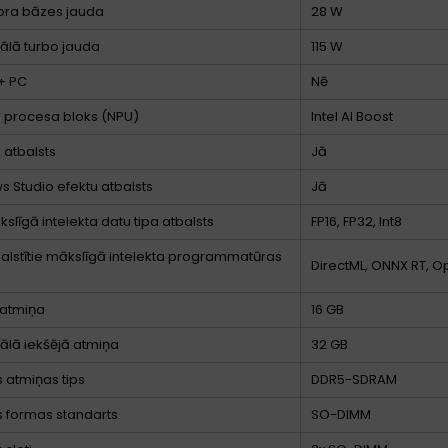
ora bāzes jauda
28 W
lā turbo jauda
115 W
+ PC
Nē
 procesa bloks (NPU)
Intel AI Boost
 atbalsts
Jā
 Studio efektu atbalsts
Jā
slīgā intelekta datu tipa atbalsts
FP16, FP32, Int8
alstītie mākslīgā intelekta programmatūras
DirectML, ONNX RT, 
 atmiņa
16 GB
lā iekšējā atmiņa
32 GB
s atmiņas tips
DDR5-SDRAM
 formas standarts
SO-DIMM