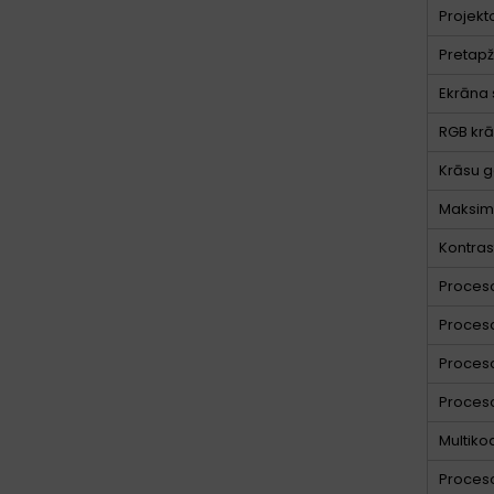
Projekt
Pretapž
Ekrāna 
RGB krā
Krāsu
Maksimā
Kontrast
Proceso
Proceso
Proces
Proces
Multiko
Proceso