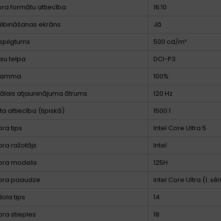
ora formātu attiecība
16:10
ilbināšanas ekrāns
Jā
spilgtums
500 cd/m²
su telpa
DCI-P3
 gamma
100%
lais atjauninājuma ātrums
120 Hz
a attiecība (tipiskā)
1500:1
ra tips
Intel Core Ultra 5
ra ražotājs
Intel
ora modelis
125H
ora paaudze
Intel Core Ultra (1. sēr
dola tips
14
ra stieples
18