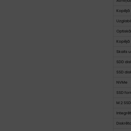
Atmiņas
Kopējā 
Uzglab
Optiskās
Kopējā 
Skaits 
SDD dis
SSD disk
NVMe
SSD for
M.2 SSD
Integrē
Diskrēt