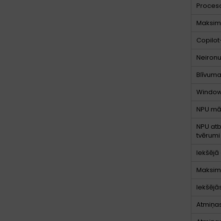
Proces
Maksimā
Copilot
Neironu
Blīvuma
Windows
NPU māk
NPU atb
tvērumi
Iekšējā
Maksimā
Iekšējā
Atmiņas