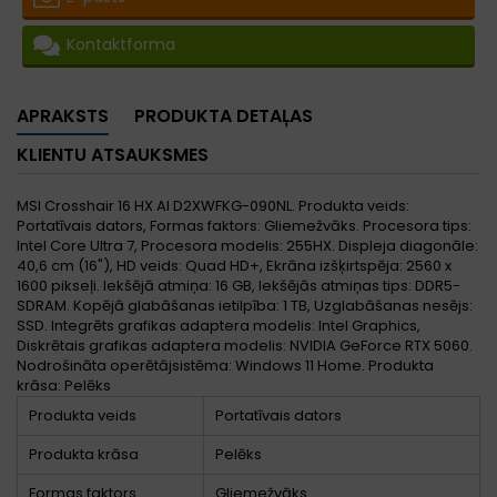
Kontaktforma
APRAKSTS
PRODUKTA DETAĻAS
KLIENTU ATSAUKSMES
MSI Crosshair 16 HX AI D2XWFKG-090NL. Produkta veids:
Portatīvais dators, Formas faktors: Gliemežvāks. Procesora tips:
Intel Core Ultra 7, Procesora modelis: 255HX. Displeja diagonāle:
40,6 cm (16"), HD veids: Quad HD+, Ekrāna izšķirtspēja: 2560 x
1600 pikseļi. Iekšējā atmiņa: 16 GB, Iekšējās atmiņas tips: DDR5-
SDRAM. Kopējā glabāšanas ietilpība: 1 TB, Uzglabāšanas nesējs:
SSD. Integrēts grafikas adaptera modelis: Intel Graphics,
Diskrētais grafikas adaptera modelis: NVIDIA GeForce RTX 5060.
Nodrošināta operētājsistēma: Windows 11 Home. Produkta
krāsa: Pelēks
Produkta veids
Portatīvais dators
Produkta krāsa
Pelēks
Formas faktors
Gliemežvāks