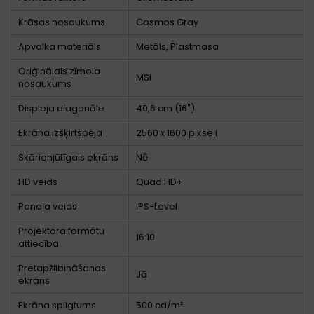
Krāsas nosaukums
Cosmos Gray
Apvalka materiāls
Metāls, Plastmasa
Oriģinālais zīmola
MSI
nosaukums
Displeja diagonāle
40,6 cm (16")
Ekrāna izšķirtspēja
2560 x 1600 pikseļi
Skārienjūtīgais ekrāns
Nē
HD veids
Quad HD+
Paneļa veids
IPS-Level
Projektora formātu
16:10
attiecība
Pretapžilbināšanas
Jā
ekrāns
Ekrāna spilgtums
500 cd/m²