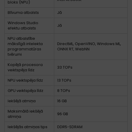
bloks (NPU)
Blīvuma atbalsts
Jā
Windows Studio
Jā
efektu atbalsts
NPU atbalstītie
mākslīgā intelekta
DirectML, OpenVINO, Windows ML,
programmatūras
ONNX RT, WebNN
tvērumi
Kopējā procesora
33 TOPs
veiktspēja līdz
NPU veiktspēja līdz
13 TOPs
GPU veiktspēja līdz
8 TOPs
Iekšējā atmiņa
16 GB
Maksimālā iekšējā
96 GB
atmiņa
Iekšējās atmiņas tips
DDR5-SDRAM