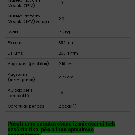
Trusted Platform
Jā
Module (TPM)
Trusted Platform
2.0
Module (TPM) versija
Svars
2,5 kg
Platums
359 mm
Dziļums
266,4 mm
Augstums (priekšas)
2,18 cm
Augstums
2,79 cm
(aizmugures)
AC adaperis
Jā
komplektā
Garantijas periods
2 gads(i)
Pasūtījuma sagatavošana izsniegšanai tiek
uzsākta
tikai pēc pilnas apmaksas