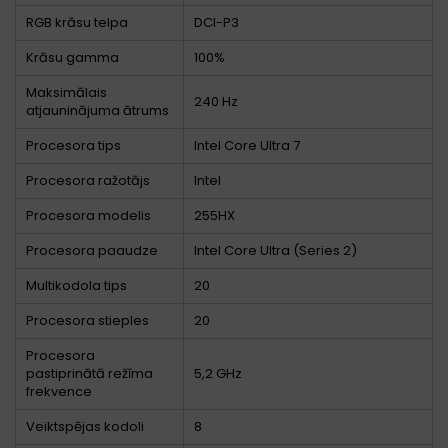
RGB krāsu telpa
DCI-P3
Krāsu gamma
100%
Maksimālais
240 Hz
atjauninājuma ātrums
Procesora tips
Intel Core Ultra 7
Procesora ražotājs
Intel
Procesora modelis
255HX
Procesora paaudze
Intel Core Ultra (Series 2)
Multikodola tips
20
Procesora stieples
20
Procesora
pastiprinātā režīma
5,2 GHz
frekvence
Veiktspējas kodoli
8