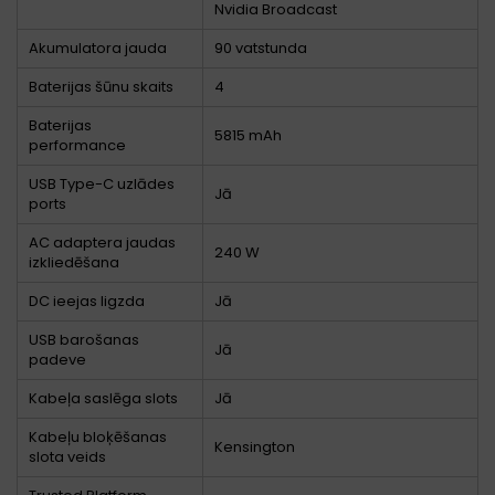
Nvidia Broadcast
Akumulatora jauda
90 vatstunda
Baterijas šūnu skaits
4
Baterijas
5815 mAh
performance
USB Type-C uzlādes
Jā
ports
AC adaptera jaudas
240 W
izkliedēšana
DC ieejas ligzda
Jā
USB barošanas
Jā
padeve
Kabeļa saslēga slots
Jā
Kabeļu bloķēšanas
Kensington
slota veids