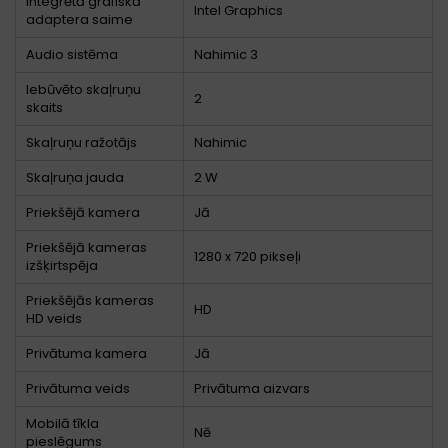
Integrētā grafiskā
Intel Graphics
adaptera saime
Audio sistēma
Nahimic 3
Iebūvēto skaļruņu
2
skaits
Skaļruņu ražotājs
Nahimic
Skaļruņa jauda
2 W
Priekšējā kamera
Jā
Priekšējā kameras
1280 x 720 pikseļi
izšķirtspēja
Priekšējās kameras
HD
HD veids
Privātuma kamera
Jā
Privātuma veids
Privātuma aizvars
Mobilā tīkla
Nē
pieslēgums