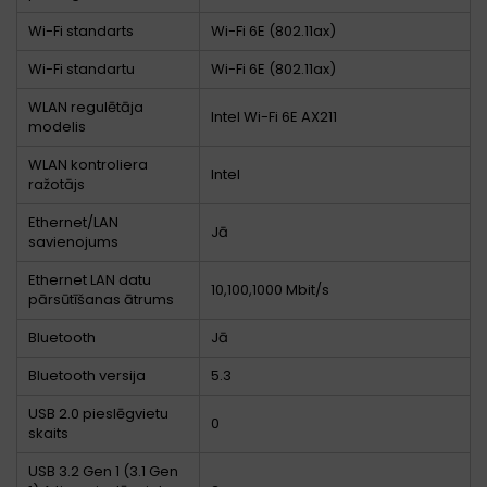
Wi-Fi standarts
Wi-Fi 6E (802.11ax)
Wi-Fi standartu
Wi-Fi 6E (802.11ax)
WLAN regulētāja
Intel Wi-Fi 6E AX211
modelis
WLAN kontroliera
Intel
ražotājs
Ethernet/LAN
Jā
savienojums
Ethernet LAN datu
10,100,1000 Mbit/s
pārsūtīšanas ātrums
Bluetooth
Jā
Bluetooth versija
5.3
USB 2.0 pieslēgvietu
0
skaits
USB 3.2 Gen 1 (3.1 Gen