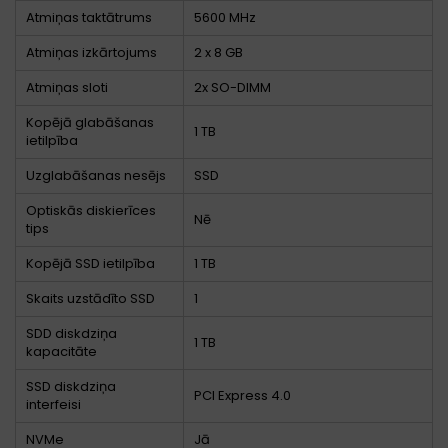
Atmiņas taktātrums
5600 MHz
Atmiņas izkārtojums
2 x 8 GB
Atmiņas sloti
2x SO-DIMM
Kopējā glabāšanas
1 TB
ietilpība
Uzglabāšanas nesējs
SSD
Optiskās diskierīces
Nē
tips
Kopējā SSD ietilpība
1 TB
Skaits uzstādīto SSD
1
SDD diskdziņa
1 TB
kapacitāte
SSD diskdziņa
PCI Express 4.0
interfeisi
NVMe
Jā