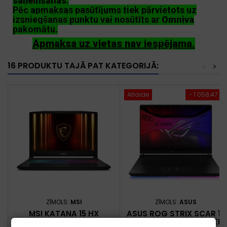
saņemšanas
.
Pēc apmaksas pasūtījums tiek pārvietots uz
izsniegšanas punktu vai nosūtīts ar
Omniva
pakomātu.
Apmaksa uz vietas nav iespējama.
16 PRODUKTU TAJĀ PAT KATEGORIJĀ:
<
>
Atlaide
- 1 058,47 €
ZĪMOLS:
MSI
ZĪMOLS:
ASUS
MSI KATANA 15 HX
ASUS ROG STRIX SCAR 16
B14WEK-826NL INTEL®
G635LX-RW042W INTEL