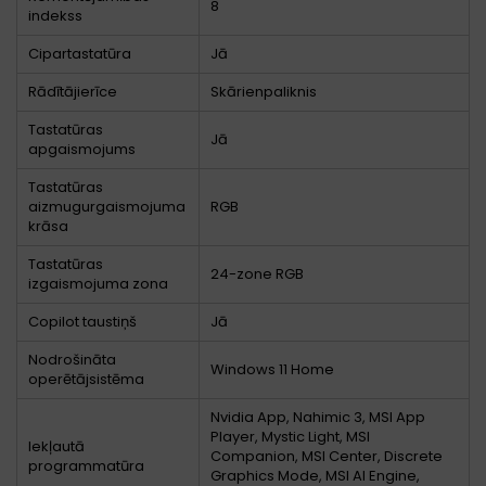
8
indekss
Cipartastatūra
Jā
Rādītājierīce
Skārienpaliknis
Tastatūras
Jā
apgaismojums
Tastatūras
aizmugurgaismojuma
RGB
krāsa
Tastatūras
24-zone RGB
izgaismojuma zona
Copilot taustiņš
Jā
Nodrošināta
Windows 11 Home
operētājsistēma
Nvidia App, Nahimic 3, MSI App
Player, Mystic Light, MSI
Iekļautā
Companion, MSI Center, Discrete
programmatūra
Graphics Mode, MSI AI Engine,