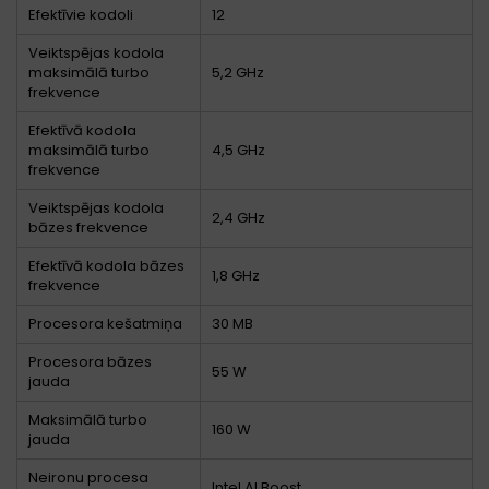
Efektīvie kodoli
12
Veiktspējas kodola
maksimālā turbo
5,2 GHz
frekvence
Efektīvā kodola
maksimālā turbo
4,5 GHz
frekvence
Veiktspējas kodola
2,4 GHz
bāzes frekvence
Efektīvā kodola bāzes
1,8 GHz
frekvence
Procesora kešatmiņa
30 MB
Procesora bāzes
55 W
jauda
Maksimālā turbo
160 W
jauda
Neironu procesa
Intel AI Boost