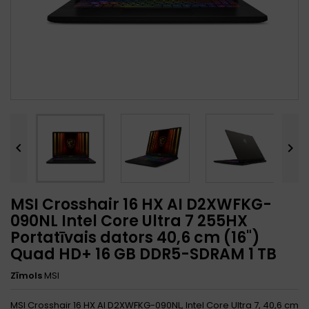


MSI Crosshair 16 HX AI D2XWFKG-
090NL Intel Core Ultra 7 255HX
Portatīvais dators 40,6 cm (16")
Quad HD+ 16 GB DDR5-SDRAM 1 TB
Zīmols
MSI
MSI Crosshair 16 HX AI D2XWFKG-090NL, Intel Core Ultra 7, 40,6 cm