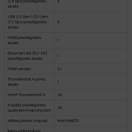
1) A tipa pieslēgvietu
3
skaits
USB 3.2 Gen 1 (3.1 Gen
1) C tipa pieslēgvietu
0
skaits
HDMI pieslēgvietu
1
skaits
Ethernet LAN (RJ-45)
1
pieslēgvietu skaits
HDMI versija
2.1
Thunderbolt 4 portu
1
skaits
Intel® Thunderbolt 4
Jā
Kopējā pieslēgvieta
Jā
austiņām/mikrofonam
Mātes plates chipset
Intel HM870
Remontējamības