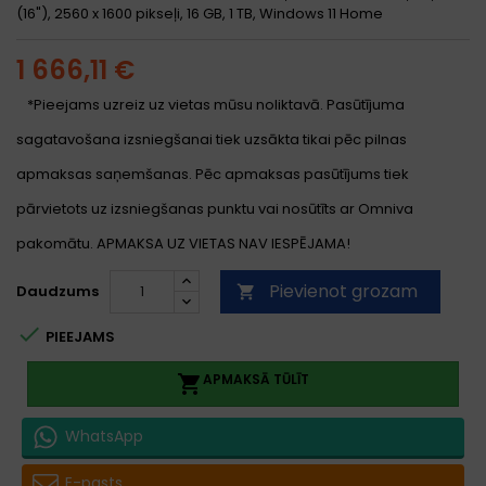
(16"), 2560 x 1600 pikseļi, 16 GB, 1 TB, Windows 11 Home
1 666,11 €
*Pieejams uzreiz uz vietas mūsu noliktavā. Pasūtījuma
sagatavošana izsniegšanai tiek uzsākta tikai pēc pilnas
apmaksas saņemšanas. Pēc apmaksas pasūtījums tiek
pārvietots uz izsniegšanas punktu vai nosūtīts ar Omniva
pakomātu. APMAKSA UZ VIETAS NAV IESPĒJAMA!
Pievienot grozam
Daudzums


PIEEJAMS
APMAKSĀ TŪLĪT

WhatsApp
E-pasts