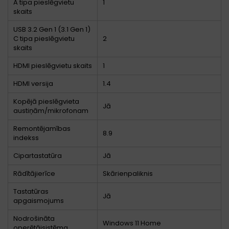
A tipa pieslēgvietu
1
skaits
USB 3.2 Gen 1 (3.1 Gen 1)
C tipa pieslēgvietu
2
skaits
HDMI pieslēgvietu skaits
1
HDMI versija
1.4
Kopējā pieslēgvieta
Jā
austiņām/mikrofonam
Remontējamības
8.9
indekss
Cipartastatūra
Jā
Rādītājierīce
Skārienpaliknis
Tastatūras
Jā
apgaismojums
Nodrošināta
Windows 11 Home
operētājsistēma