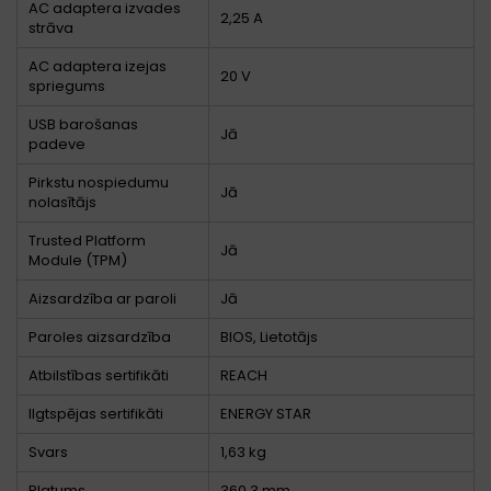
AC adaptera izvades
2,25 A
strāva
AC adaptera izejas
20 V
spriegums
USB barošanas
Jā
padeve
Pirkstu nospiedumu
Jā
nolasītājs
Trusted Platform
Jā
Module (TPM)
Aizsardzība ar paroli
Jā
Paroles aizsardzība
BIOS, Lietotājs
Atbilstības sertifikāti
REACH
Ilgtspējas sertifikāti
ENERGY STAR
Svars
1,63 kg
Platums
360,3 mm