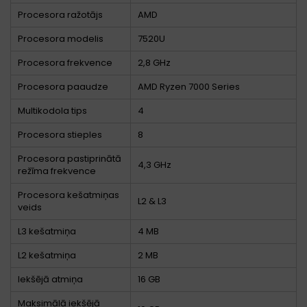
Procesora ražotājs
AMD
Procesora modelis
7520U
Procesora frekvence
2,8 GHz
Procesora paaudze
AMD Ryzen 7000 Series
Multikodola tips
4
Procesora stieples
8
Procesora pastiprinātā
4,3 GHz
režīma frekvence
Procesora kešatmiņas
L2 & L3
veids
L3 kešatmiņa
4 MB
L2 kešatmiņa
2 MB
Iekšējā atmiņa
16 GB
Maksimālā iekšējā