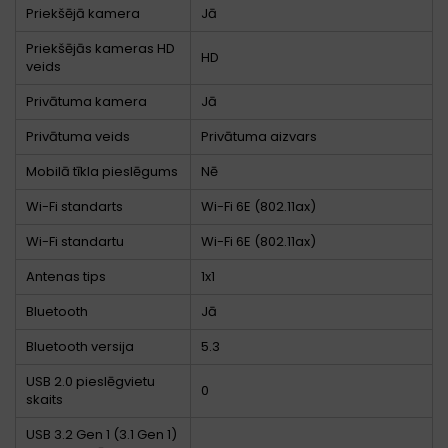
Priekšējā kamera
Jā
Priekšējās kameras HD
HD
veids
Privātuma kamera
Jā
Privātuma veids
Privātuma aizvars
Mobilā tīkla pieslēgums
Nē
Wi-Fi standarts
Wi-Fi 6E (802.11ax)
Wi-Fi standartu
Wi-Fi 6E (802.11ax)
Antenas tips
1x1
Bluetooth
Jā
Bluetooth versija
5.3
USB 2.0 pieslēgvietu
0
skaits
USB 3.2 Gen 1 (3.1 Gen 1)