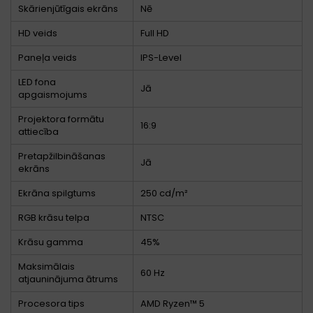
Skārienjūtīgais ekrāns
Nē
HD veids
Full HD
Paneļa veids
IPS-Level
LED fona
Jā
apgaismojums
Projektora formātu
16:9
attiecība
Pretapžilbināšanas
Jā
ekrāns
Ekrāna spilgtums
250 cd/m²
RGB krāsu telpa
NTSC
Krāsu gamma
45%
Maksimālais
60 Hz
atjauninājuma ātrums
Procesora tips
AMD Ryzen™ 5