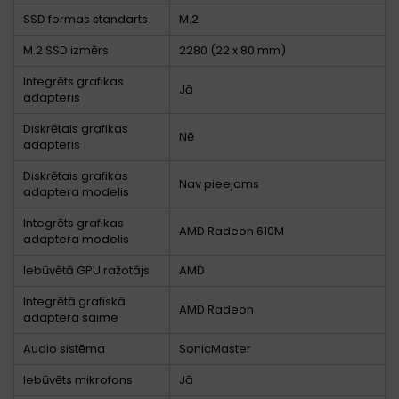
SSD formas standarts
M.2
M.2 SSD izmērs
2280 (22 x 80 mm)
Integrēts grafikas
Jā
adapteris
Diskrētais grafikas
Nē
adapteris
Diskrētais grafikas
Nav pieejams
adaptera modelis
Integrēts grafikas
AMD Radeon 610M
adaptera modelis
Iebūvētā GPU ražotājs
AMD
Integrētā grafiskā
AMD Radeon
adaptera saime
Audio sistēma
SonicMaster
Iebūvēts mikrofons
Jā