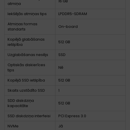
16 GB
atmiņa
Iekšējās atmiņas tips
LPDDR5-SDRAM
Atmiņas formas
On-board
standarts
Kopējā glabāšanas
512 GB
ietilpība
Uzglabāšanas nesējs
SSD
Optiskās diskierīces
Nē
tips
Kopējā SSD ietilpība
512 GB
Skaits uzstādīto SSD
1
SDD diskdziņa
512 GB
kapacitāte
SSD diskdziņa interfeisi
PCI Express 3.0
NVMe
Jā