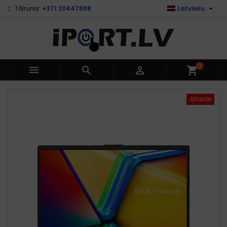

Tālrunis:
+371 20447888
Latviešu
0



shopping_cart
Atlaide