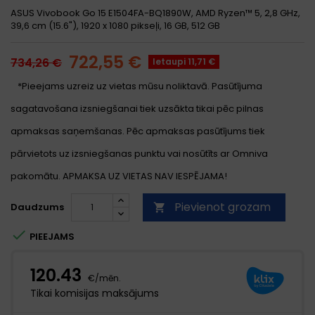
ASUS Vivobook Go 15 E1504FA-BQ1890W, AMD Ryzen™ 5, 2,8 GHz,
39,6 cm (15.6"), 1920 x 1080 pikseļi, 16 GB, 512 GB
722,55 €
734,26 €
Ietaupi 11,71 €
*Pieejams uzreiz uz vietas mūsu noliktavā. Pasūtījuma
sagatavošana izsniegšanai tiek uzsākta tikai pēc pilnas
apmaksas saņemšanas. Pēc apmaksas pasūtījums tiek
pārvietots uz izsniegšanas punktu vai nosūtīts ar Omniva
pakomātu. APMAKSA UZ VIETAS NAV IESPĒJAMA!
Pievienot grozam
Daudzums


PIEEJAMS