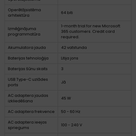
Operētājsistēma
64 biti
arhitektūra
1-month trial for new Microsoft
Izmēģinājuma
365 customers. Credit card
programmatūra
required.
Akumulatora jauda
42 vatstunda
Baterijas tehnoloģija
Litija jons
Baterijas šūnu skaits
3
USB Type-C uzlādes
Jā
ports
AC adaptera jaudas
45 W
izkliedēšana
AC adaptera frekvence
50 - 60 Hz
AC adaptera ieejas
100 - 240 V
spriegums