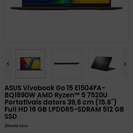


ASUS Vivobook Go 15 E1504FA-
BQ1890W AMD Ryzen™ 5 7520U
Portatīvais dators 39,6 cm (15.6")
Full HD 16 GB LPDDR5-SDRAM 512 GB
SSD
Zīmols
Asus