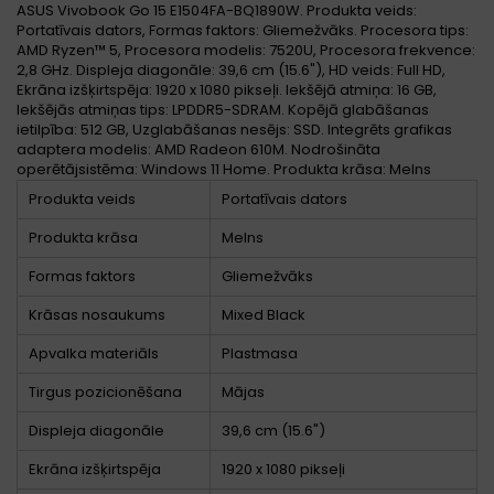
ASUS Vivobook Go 15 E1504FA-BQ1890W. Produkta veids:
Portatīvais dators, Formas faktors: Gliemežvāks. Procesora tips:
AMD Ryzen™ 5, Procesora modelis: 7520U, Procesora frekvence:
2,8 GHz. Displeja diagonāle: 39,6 cm (15.6"), HD veids: Full HD,
Ekrāna izšķirtspēja: 1920 x 1080 pikseļi. Iekšējā atmiņa: 16 GB,
Iekšējās atmiņas tips: LPDDR5-SDRAM. Kopējā glabāšanas
ietilpība: 512 GB, Uzglabāšanas nesējs: SSD. Integrēts grafikas
adaptera modelis: AMD Radeon 610M. Nodrošināta
operētājsistēma: Windows 11 Home. Produkta krāsa: Melns
Produkta veids
Portatīvais dators
Produkta krāsa
Melns
Formas faktors
Gliemežvāks
Krāsas nosaukums
Mixed Black
Apvalka materiāls
Plastmasa
Tirgus pozicionēšana
Mājas
Displeja diagonāle
39,6 cm (15.6")
Ekrāna izšķirtspēja
1920 x 1080 pikseļi