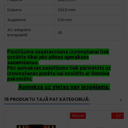
Dziļums
232,5 mm
Augstums
17,9 mm
AC adaperis
Jā
komplektā
Pasūtījuma sagatavošana izsniegšanai tiek
uzsākta
tikai pēc pilnas apmaksas
saņemšanas
.
Pēc apmaksas pasūtījums tiek pārvietots uz
izsniegšanas punktu vai nosūtīts ar
Omniva
pakomātu.
Apmaksa uz vietas nav iespējama.
16 PRODUKTU TAJĀ PAT KATEGORIJĀ:
<
>
Atlaide
- 9,27 €