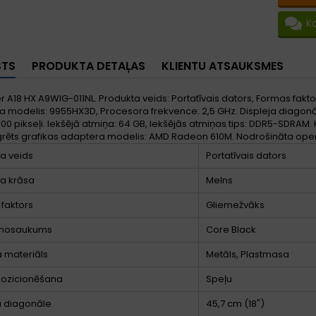
K
STS
PRODUKTA DETAĻAS
KLIENTU ATSAUKSMES
r A18 HX A9WIG-011NL. Produkta veids: Portatīvais dators, Formas fakt
 modelis: 9955HX3D, Procesora frekvence: 2,5 GHz. Displeja diagonāle:
00 pikseļi. Iekšējā atmiņa: 64 GB, Iekšējās atmiņas tips: DDR5-SDRAM.
grēts grafikas adaptera modelis: AMD Radeon 610M. Nodrošināta oper
a veids
Portatīvais dators
a krāsa
Melns
faktors
Gliemežvāks
 nosaukums
Core Black
 materiāls
Metāls, Plastmasa
pozicionēšana
Speļu
a diagonāle
45,7 cm (18")