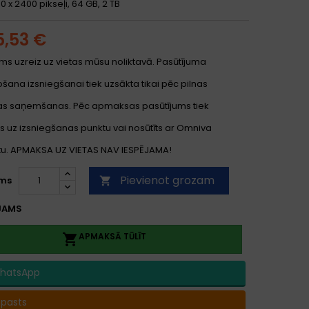
40 x 2400 pikseļi, 64 GB, 2 TB
5,53 €
ms uzreiz uz vietas mūsu noliktavā. Pasūtījuma
ana izsniegšanai tiek uzsākta tikai pēc pilnas
s saņemšanas. Pēc apmaksas pasūtījums tiek
s uz izsniegšanas punktu vai nosūtīts ar Omniva
. APMAKSA UZ VIETAS NAV IESPĒJAMA!
Pievienot grozam
ms

JAMS
APMAKSĀ TŪLĪT

hatsApp
-pasts