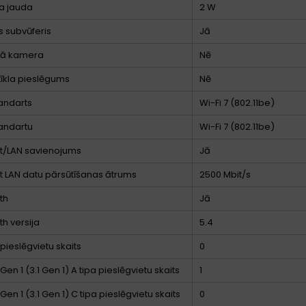
a jauda
2 W
s subvūferis
Jā
jā kamera
Nē
tīkla pieslēgums
Nē
tandarts
Wi-Fi 7 (802.11be)
tandartu
Wi-Fi 7 (802.11be)
t/LAN savienojums
Jā
t LAN datu pārsūtīšanas ātrums
2500 Mbit/s
th
Jā
th versija
5.4
 pieslēgvietu skaits
0
Gen 1 (3.1 Gen 1) A tipa pieslēgvietu skaits
1
Gen 1 (3.1 Gen 1) C tipa pieslēgvietu skaits
0