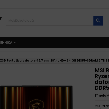

EHNIKA
X3D Portatīvais dators 45,7 cm (18") UHD+ 64 GB DDR5-SDRAM 2 TB S
MSI 
Ryze
dato
DDR5
Zīmols
M
MSI Raid