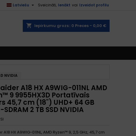

Latviešu
Sveicināti,
Ienākt
vai
Izveidot profilu
shopping_cart
Iepirkumu grozs::
0
Preces - 0,00 €
SD NVIDIA
Raider A18 HX A9WIG-011NL AMD
n™ 9 9955HX3D Portatīvais
rs 45,7 cm (18") UHD+ 64 GB
-SDRAM 2 TB SSD NVIDIA
SI
er A18 HX A9WIG-011NL, AMD Ryzen™ 9, 2,5 GHz, 45,7 cm