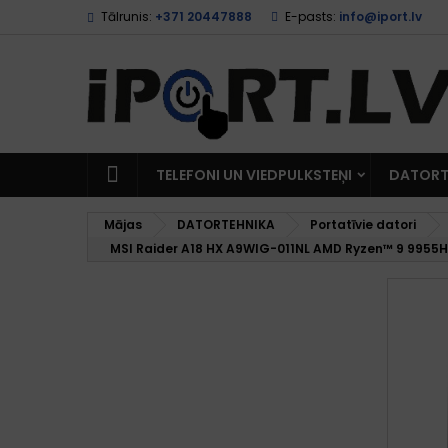
Tālrunis:
+371 20447888
E-pasts:
info@iport.lv
TELEFONI UN VIEDPULKSTEŅI
DATORT
Mājas
DATORTEHNIKA
Portatīvie datori
MSI Raider A18 HX A9WIG-011NL AMD Ryzen™ 9 9955H