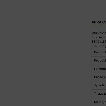
APRAK
MSI Raide
Procesora
3840 x 24
SSD. Inte
Produkt
Produkt
Formas 
Krāsas
Apvalka
Tirgus 
Displej