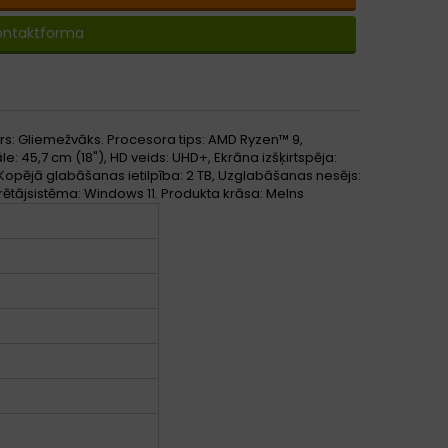
ontaktforma
ors: Gliemežvāks. Procesora tips: AMD Ryzen™ 9,
 45,7 cm (18"), HD veids: UHD+, Ekrāna izšķirtspēja:
 Kopējā glabāšanas ietilpība: 2 TB, Uzglabāšanas nesējs:
ētājsistēma: Windows 11. Produkta krāsa: Melns