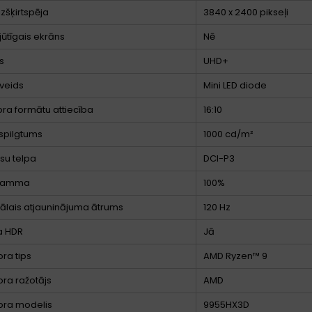
izšķirtspēja
3840 x 2400 pikseļi
jūtīgais ekrāns
Nē
s
UHD+
veids
Mini LED diode
ora formātu attiecība
16:10
spilgtums
1000 cd/m²
su telpa
DCI-P3
 gamma
100%
lais atjauninājuma ātrums
120 Hz
a HDR
Jā
ra tips
AMD Ryzen™ 9
ra ražotājs
AMD
ora modelis
9955HX3D