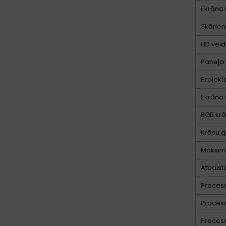
Ekrāna 
Skārien
HD veid
Paneļa 
Projekt
Ekrāna 
RGB krā
Krāsu
Maksimā
Atbalst
Proceso
Proceso
Proces