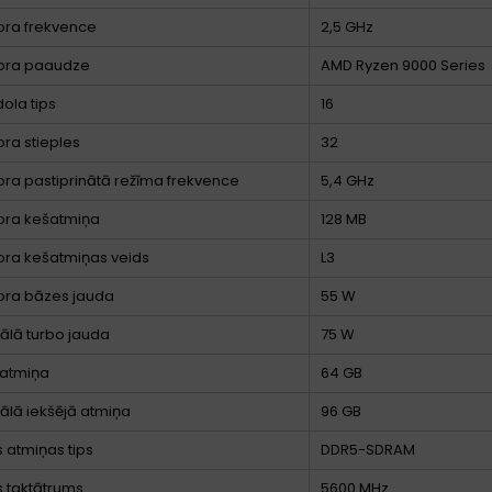
ora frekvence
2,5 GHz
ora paaudze
AMD Ryzen 9000 Series
dola tips
16
ra stieples
32
ra pastiprinātā režīma frekvence
5,4 GHz
ora kešatmiņa
128 MB
ora kešatmiņas veids
L3
ora bāzes jauda
55 W
lā turbo jauda
75 W
 atmiņa
64 GB
lā iekšējā atmiņa
96 GB
s atmiņas tips
DDR5-SDRAM
 taktātrums
5600 MHz