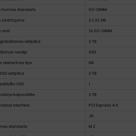
 formas standarts
SO-DIMM
 izkārtojums
2 x 32 GB
 sloti
2x SO-DIMM
glabāšanas ietilpība
2 TB
āšanas nesējs
SSD
 diskierīces tips
Nē
SSD ietilpība
2 TB
uzstādīto SSD
1
kdziņa kapacitāte
2 TB
dziņa interfeisi
PCI Express 4.0
Jā
mas standarts
M.2