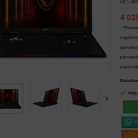
(18"), 38
4 03
*Pieeja
sagatavoš
apmaksa
pārvietot
pakomātu
Daudzu

PIEE

W
E