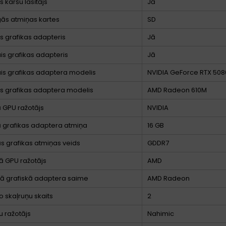
s karšu lasītājs
Jā
ās atmiņas kartes
SD
ts grafikas adapteris
Jā
ais grafikas adapteris
Jā
ais grafikas adaptera modelis
NVIDIA GeForce RTX 508
ts grafikas adaptera modelis
AMD Radeon 610M
ā GPU ražotājs
NVIDIA
ā grafikas adaptera atmiņa
16 GB
ās grafikas atmiņas veids
GDDR7
ā GPU ražotājs
AMD
tā grafiskā adaptera saime
AMD Radeon
o skaļruņu skaits
2
u ražotājs
Nahimic