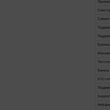
Произво
Сокет п
Совмест
Поддерж
Поддер
Количес
Максима
Тип сло
Каналы 
ECC сom
Поддерж
Suppor
Небуфер