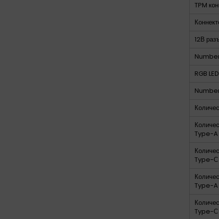
TPM кон
Коннект
12В раз
Number
RGB LED
Number 
Количес
Количес
Type-A
Количес
Type-С
Количес
Type-A
Количес
Type-С