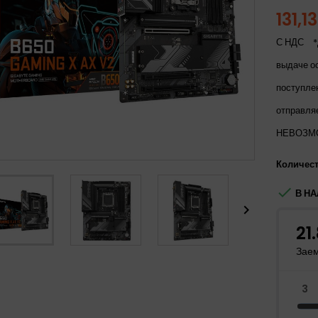
131,1
С НДС
*
выдаче о
поступле
отправля
НЕВОЗМ
Количес

В НА
