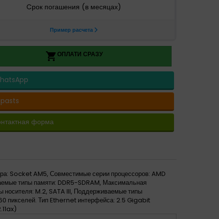
ОПЛАТИ СРАЗУ

hatsApp
-pasts
онтактная форма
ра: Socket AM5, Совместимые серии процессоров: AMD
ваемые типы памяти: DDR5-SDRAM, Максимальная
 носителя: M.2, SATA III, Поддерживаемые типы
60 пикселей. Тип Ethernet интерфейса: 2.5 Gigabit
.11ax)