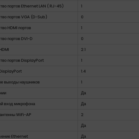
тво портов Ethernet LAN ( RJ-45)
1
тво портов VGA (D-Sub)
0
тво HDMI портов
1
тво портов DVI-D
0
 HDMI
2.1
тво портов DisplayPort
1
DisplayPort
1.4
е выходы наушников
1
нии
Да
й вход микрофона
Да
антенны WiFi-AP
2
Да
ение Ethernet
Да