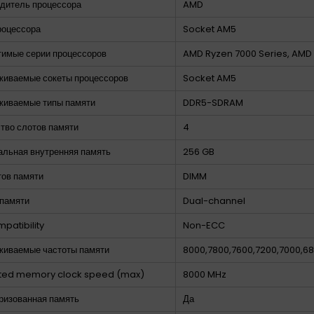
дитель процессора
AMD
роцессора
Socket AM5
имые серии процессоров
AMD Ryzen 7000 Series, AMD 
иваемые сокеты процессоров
Socket AM5
живаемые типы памяти
DDR5-SDRAM
тво слотов памяти
4
льная внутренняя память
256 GB
тов памяти
DIMM
памяти
Dual-channel
patibility
Non-ECC
иваемые частоты памяти
8000,7800,7600,7200,7000,6
ted memory clock speed (max)
8000 MHz
изованная память
Да