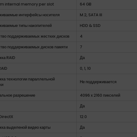
 internal memory per slot
64 GB
живаемые интерфейсы носителя
M.2, SATA III
иваемые типы накопителей
HDD & SSD
тво поддерживаемых жестких дисков
4
тво поддерживаемых дисков памяти
7
ка RAID
Да
RAID
0, 1, 10
ка технологии параллельной
Не поддерживается
ки
альное разрешение
4096 x 2160 пикселей
Да
DirectX
12.0
ка выделеной видео карты
Да