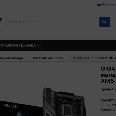
Русский

ЮТЕРНАЯ ТЕХНИКА
ты компьютера
Материнские платы
GIGABYTE B650 GAMING X 
GIGA
мате
AM5 
Бренд
Gi
GIGABYTE
7000 Ser
Socket A