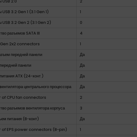
 USB 2.0
2
 USB 3.2 Gen 1 (3.1 Gen 1)
1
 USB 3.2 Gen 2 (3.1 Gen 2)
0
тво разъемов SATA III
4
 Gen 2x2 connectors
1
зъем передней панели
Да
передней панели
Да
питания ATX (24-конт.)
Да
вентилятора центрального процессора
Да
 of CPU fan connectors
2
тво разъемов вентилятора корпуса
3
ъем питания (8-конт)
Да
of EPS power connectors (8-pin)
1