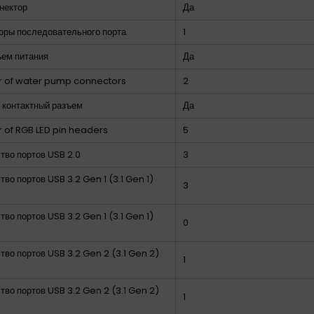
нектор
Да
оры последовательного порта
1
ъем питания
Да
 of water pump connectors
2
 контактный разъем
Да
of RGB LED pin headers
5
тво портов USB 2.0
3
тво портов USB 3.2 Gen 1 (3.1 Gen 1)
3
тво портов USB 3.2 Gen 1 (3.1 Gen 1)
0
тво портов USB 3.2 Gen 2 (3.1 Gen 2)
1
тво портов USB 3.2 Gen 2 (3.1 Gen 2)
1